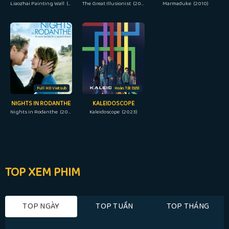
Liaozhai Painting Wall (2023)
The Great Illusionist (2020)
Marmaduke (2010)
Full HD Vietsub
Hoàn Tất (9/9)
NIGHTS IN RODANTHE
KALEIDOSCOPE
Nights in Rodanthe (2008)
Kaleidoscope (2023)
TOP XEM PHIM
TOP NGÀY
TOP TUẦN
TOP THÁNG