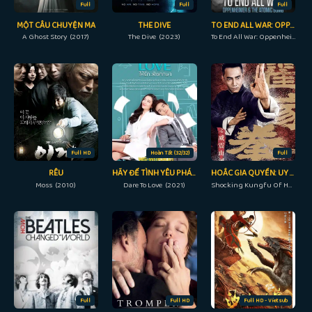
Full
Full
Full
MỘT CÂU CHUYỆN MA
THE DIVE
TO END ALL WAR: OPPENHEIMER & THE ATOMIC BOMB
A Ghost Story (2017)
The Dive (2023)
To End All War: Oppenheimer & the Atomic Bomb (2023)
Full HD
Hoàn Tất (32/32)
Full
RÊU
HÃY ĐỂ TÌNH YÊU PHÁN XÉT
HOẮC GIA QUYỀN: UY CHẤN SƠN HÀ
Moss (2010)
Dare To Love (2021)
Shocking Kungfu Of HUO's (2018)
Full
Full HD
Full HD - Vietsub