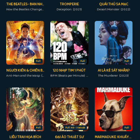
THE BEATLES- BAN NHẠC THAY ĐỔI THẾ GIỚI
TROMPERIE
QUÁI THÚ SA MẠC
How the Beatles Changed the World (2017)
Deception (2021)
Desert Monster (2022)
Full
Full
Full
NGƯỜI KIẾN & CHIẾN BINH ONG
120 NHỊP TIM 1 PHÚT
AI LÀ KẺ SÁT NHÂN?
Ant-Man and the Wasp (2018)
BPM (Beats per Minute) (2017)
The Murderer (2023)
Full
Full HD - Vietsub
Full
LIÊU TRAI HỌA BÍCH
ĐẠI ẢO THUẬT SƯ
MARMADUKE: KHUẤY ĐỘNG MÙA HÈ