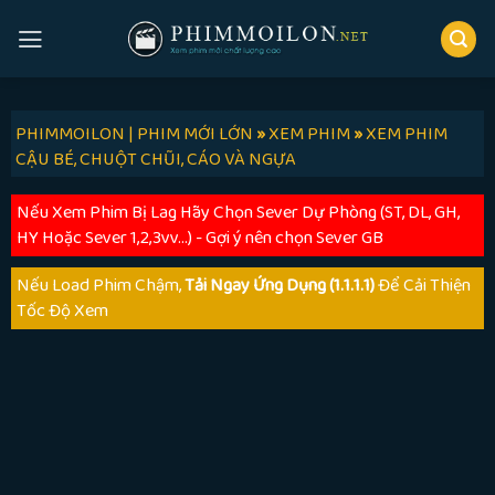
Skip
to
content
PHIMMOILON | PHIM MỚI LỚN
»
XEM PHIM
»
XEM PHIM
CẬU BÉ, CHUỘT CHŨI, CÁO VÀ NGỰA
Nếu Xem Phim Bị Lag Hãy Chọn Sever Dự Phòng (ST, DL, GH,
HY Hoặc Sever 1,2,3vv...) - Gợi ý nên chọn Sever GB
Nếu Load Phim Chậm,
Tải Ngay Ứng Dụng (1.1.1.1)
Để Cải Thiện
Tốc Độ Xem