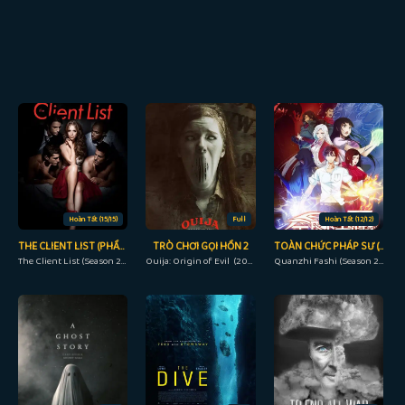
Hoàn Tất (15/15)
Full
Hoàn Tất (12/12)
THE CLIENT LIST (PHẦN 2)
TRÒ CHƠI GỌI HỒN 2
TOÀN CHỨC PHÁP SƯ (PHẦN 2)
The Client List (Season 2) (2013)
Ouija: Origin of Evil (2016)
Quanzhi Fashi (Season 2) (2017)