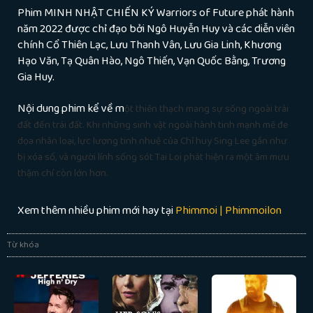
Phim
MINH NHẬT CHIẾN KÝ Warriors of Future phát hành
năm 2022 được chỉ đạo bởi Ngô Huyễn Huy và các diễn viên
chính Cổ Thiên Lạc, Lưu Thanh Vân, Lưu Gia Linh, Khương
Hạo Văn, Tạ Quân Hào, Ngô Thiến, Vạn Quốc Bằng, Trương
Gia Huy.
Nội dung phim kể về m
ột thiên thạch mang sự sống ngoài trái
đất đến trái đất. Khi những sinh vật ngoài hành tinh mạnh mẽ đe
dọa nhân loại, lực lượng tinh nhuệ của Chỉ huy Sing Lee gần như
bị xóa sổ, và người lính sống sót Tai Loi phát hiện ra một âm mưu
thậm chí còn lớn hơn.
Xem thêm nhiều phim mới hay tại
Phimmoi | Phimmoilon
Từ khóa