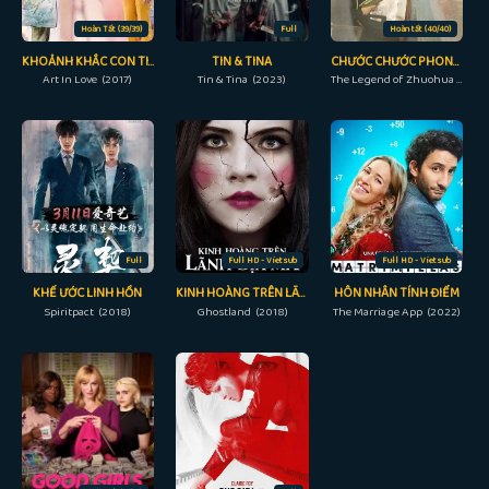
Hoàn Tất (39/39)
Full
Hoàn tất (40/40)
KHOẢNH KHẮC CON TIM RUNG ĐỘNG
TIN & TINA
CHƯỚC CHƯỚC PHONG LƯU
Art In Love (2017)
Tin & Tina (2023)
The Legend of Zhuohua (2023)
Full
Full HD - Vietsub
Full HD - Vietsub
KHẾ ƯỚC LINH HỒN
KINH HOÀNG TRÊN LÃNH ĐỊA MA
HÔN NHÂN TÍNH ĐIỂM
Spiritpact (2018)
Ghostland (2018)
The Marriage App (2022)