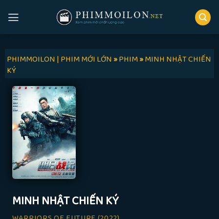
Skip
to
content
PHIMMOILON | PHIM MỚI LỚN
»
PHIM
»
MINH NHẬT CHIẾN
KÝ
MINH NHẬT CHIẾN KÝ
WARRIORS OF FUTURE
(2022)