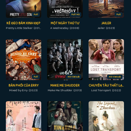
Full
Full HD
Full
KẺ ĐEO BÁM XINH ĐẸP
MỘT NGÀY THỨ TƯ
JAILER
Pretty Little Stalker (2018)
A Wednesday (2008)
Jailer (2023)
Full
HD Vietsub
HD Vietsub
BẢN PHỐI CỦA ERRY
MAKE ME SHUDDER
CHUYẾN TÀU THẤT LẠC
Mixed by Erry (2023)
Make Me Shudder (2013)
Lost Transport (2022)