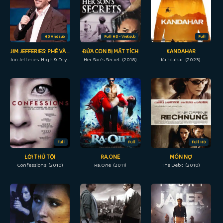
HD Vietsub
Full HD - Vietsub
Full
JIM JEFFERIES: PHÊ VÀ KHÔNG SAY
ĐỨA CON BỊ MẤT TÍCH
KANDAHAR
Jim Jefferies: High & Dry (8/10)
Her Son's Secret (2018)
Kandahar (2023)
Full
Full
Full HD
LỜI THÚ TỘI
RA.ONE
MÓN NỢ
Confessions (2010)
Ra.One (2011)
The Debt (2010)