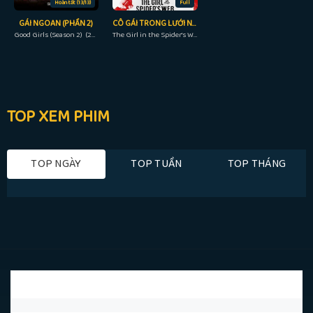
Hoàn tất (13/13)
Full
GÁI NGOAN (PHẦN 2)
CÔ GÁI TRONG LƯỚI NHỆN ẢO
Good Girls (Season 2) (2019)
The Girl in the Spider's Web (2018)
TOP XEM PHIM
TOP NGÀY
TOP TUẦN
TOP THÁNG