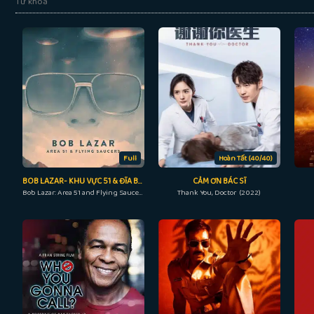
Từ khóa
Full
Hoàn Tất (40/40)
BOB LAZAR- KHU VỰC 51 & ĐĨA BAY
CẢM ƠN BÁC SĨ
Bob Lazar: Area 51 and Flying Saucers (2018)
Thank You, Doctor (2022)