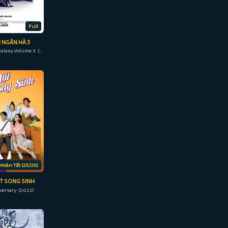
Full
I NGÂN HÀ 3
Guardians of the Galaxy Volume 3 (2023)
Hoàn Tất (25/25)
T SONG SINH
versary (2022)