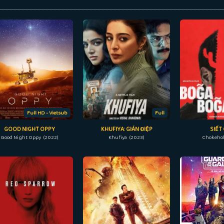
Full HD - Vietsub
Full
GOOD NIGHT OPPY
KHUFIYA: GIÁN ĐIỆP
SIẾT
Good Night Oppy (2022)
Khufiya (2023)
Chokehol