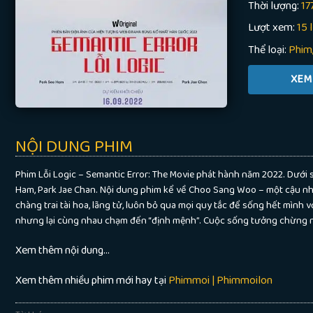
Thời lượng:
17
Lượt xem:
15 
Thể loại:
Phim
NỘI DUNG PHIM
Phim Lỗi Logic – Semantic Error: The Movie phát hành năm 2022. Dưới 
Ham, Park Jae Chan. Nội dung phim kể về Choo Sang Woo – một cậu nh
chàng trai tài hoa, lãng tử, luôn bỏ qua mọi quy tắc để sống hết mình v
nhưng lại cùng nhau chạm đến “định mệnh”. Cuộc sống tưởng chừng nh
Xem thêm nội dung…
Xem thêm nhiều phim mới hay tại
Phimmoi | Phimmoilon