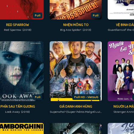
Full
Full
RED SPARROW
NHỆN MÔNG TO
VỆ BINH DẢ
Red Sparrow (2018)
Big Ass Spider! (2013)
Full
Full HD - Vietsub
PHÍA SAU TẤM GƯƠNG
GIẢ DANH ANH HÙNG
NGƯỜI LẠ MẶ
Look Away (2018)
Superwho? (Super-héros Malgré Lui) (2021)
Stranger Anni