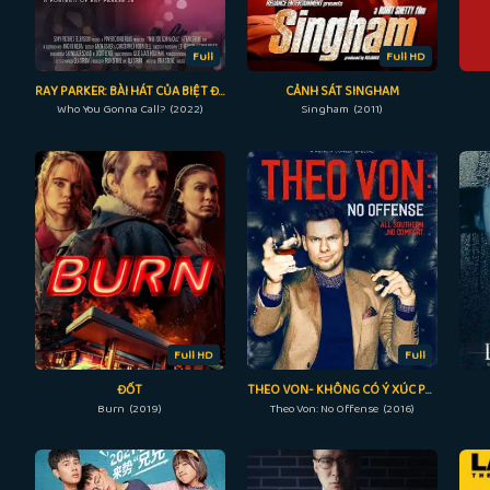
Full
Full HD
RAY PARKER: BÀI HÁT CỦA BIỆT ĐỘI SĂN MA
CẢNH SÁT SINGHAM
Who You Gonna Call? (2022)
Singham (2011)
Full HD
Full
ĐỐT
THEO VON- KHÔNG CÓ Ý XÚC PHẠM
Burn (2019)
Theo Von: No Offense (2016)