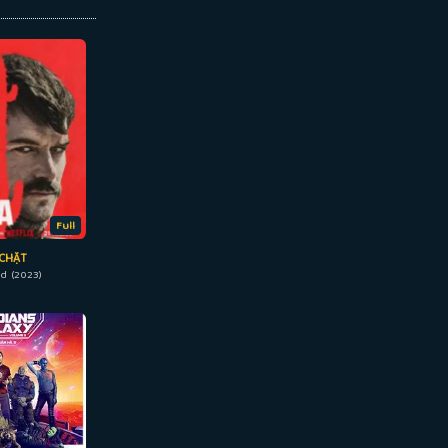
Full
 CHẶT
d (2023)