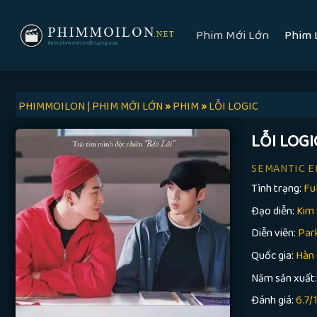
Skip
to
Phim Mới Lớn
Phim 
content
PHIMMOILON | PHIM MỚI LỚN
»
PHIM
»
LỖI LOGIC
LỖI LOGI
SEMANTIC E
Tình trạng:
Fu
Đạo diễn:
Kim
Diễn viên:
Park
Quốc gia:
Hàn
Năm sản xuất
Đánh giá:
6.7/