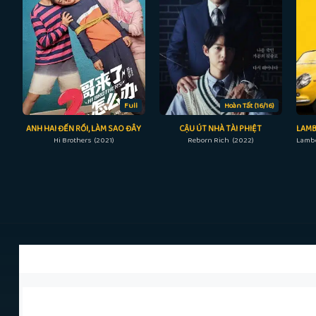
Full
Hoàn Tất (16/16)
ANH HAI ĐẾN RỒI, LÀM SAO ĐÂY
CẬU ÚT NHÀ TÀI PHIỆT
Hi Brothers (2021)
Reborn Rich (2022)