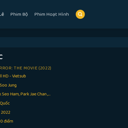
Lẻ
Phim Bộ
Phim Hoạt Hình
C
RROR: THE MOVIE
(2022)
ll HD - Vietsub
 Soo Jung
 Seo Ham, Park Jae Chan ,...
 Quốc
:
2022
10 điểm