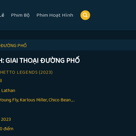
Lẻ
Phim Bộ
Phim Hoạt Hình
I ĐƯỜNG PHỐ
H: GIAI THOẠI ĐƯỜNG PHỐ
GHETTO LEGENDS
(2023)
ll
 Lathan
oung Fly, Karlous Miller, Chico Bean ,...
:
2023
10 điểm