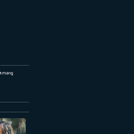
n
mang