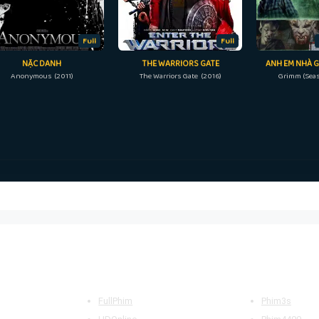
Full
Full
NẶC DANH
THE WARRIORS GATE
ANH EM NHÀ G
Anonymous (2011)
The Warriors Gate (2016)
Grimm (Seas