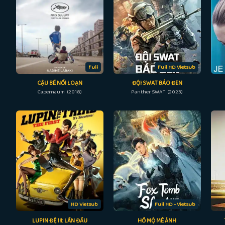
Full
Full HD Vietsub
CẬU BÉ NỔI LOẠN
ĐỘI SWAT BÁO ĐEN
Capernaum (2018)
Panther SWAT (2023)
HD Vietsub
Full HD - Vietsub
LUPIN ĐỆ III: LẦN ĐẦU
HỒ MỘ MÊ ẢNH