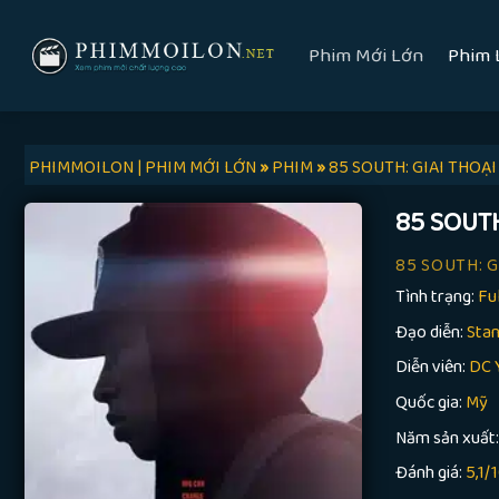
Skip
to
Phim Mới Lớn
Phim 
content
PHIMMOILON | PHIM MỚI LỚN
»
PHIM
»
85 SOUTH: GIAI THOẠ
85 SOUT
85 SOUTH: 
Tình trạng:
Fu
Đạo diễn:
Stan
Diễn viên:
DC Y
Quốc gia:
Mỹ
Năm sản xuất
Đánh giá:
5,1/