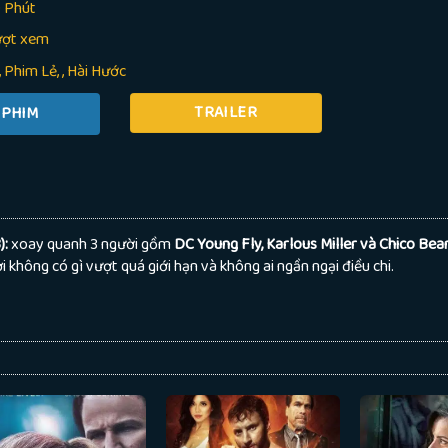
 Phút
ượt xem
Phim Lẻ
,
Hài Hước
TRAILER
):
xoay quanh 3 người gồm
DC Young Fly, Karlous Miller và Chico Bea
i không có gì vượt quá giới hạn và không ai ngần ngại điều chi.