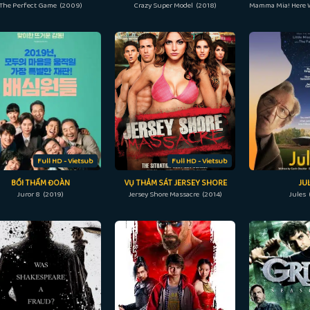
The Perfect Game (2009)
Crazy Super Model (2018)
Full HD - Vietsub
Full HD - Vietsub
BỒI THẨM ĐOÀN
VỤ THẢM SÁT JERSEY SHORE
JU
Juror 8 (2019)
Jersey Shore Massacre (2014)
Jules 