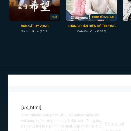
Full
Hoàn tất (23/23)
BÁM SÁT HY VỌNG
CHÀNG PHẢN DIỆN DỄ THƯƠNG
Stick to Hope (2019)
Cute Bad Guy (2023)