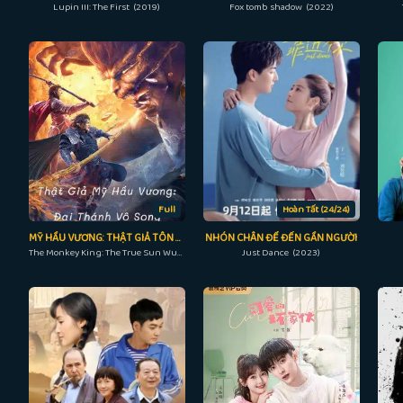
Lupin III: The First (2019)
Fox tomb shadow (2022)
Full
Hoàn Tất (24/24)
MỸ HẦU VƯƠNG: THẬT GIẢ TÔN NGỘ KHÔNG
NHÓN CHÂN ĐỂ ĐẾN GẦN NGƯỜI
The Monkey King: The True Sun Wukong (2019)
Just Dance (2023)