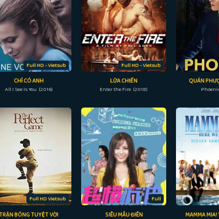
Full HD - Vietsub
Full HD - Vietsub
CHỈ CÓ ANH
LỬA CHIẾN
QUÁN PHƯ
All I See Is You (2016)
Enter the Fire (2018)
Phoenix
Full HD Vietsub
Full
TRẬN BÓNG TUYỆT VỜI
SIÊU MẪU ĐIÊN
MAMMA MIA! 