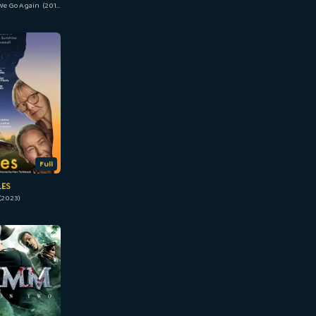
Mamma Mia! Here We Go Again (2018)
Full
LES
(2023)