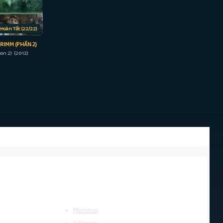
Hoàn Tất (22/22)
RIMM (PHẦN 2)
on 2) (2012)