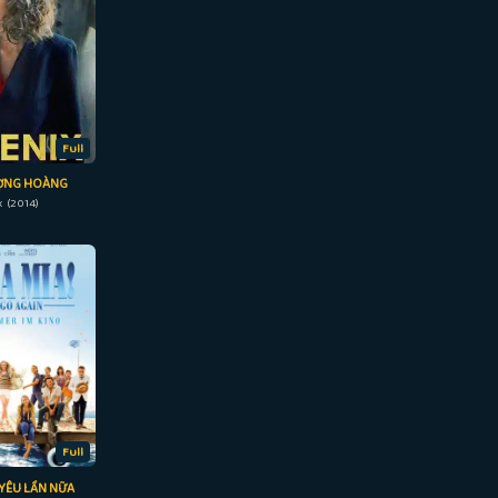
Full
ỢNG HOÀNG
 (2014)
Full
YÊU LẦN NỮA