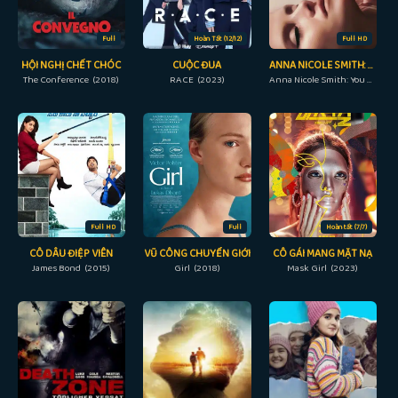
Full
Hoàn Tất (12/12)
Full HD
HỘI NGHỊ CHẾT CHÓC
CUỘC ĐUA
ANNA NICOLE SMITH: KHÔNG AI HIỂU TÔI
The Conference (2018)
RACE (2023)
Anna Nicole Smith: You Don't Know Me (2023)
Full HD
Full
Hoàn tất (7/7)
CÔ DÂU ĐIỆP VIÊN
VŨ CÔNG CHUYỂN GIỚI
CÔ GÁI MANG MẶT NẠ
James Bond (2015)
Girl (2018)
Mask Girl (2023)