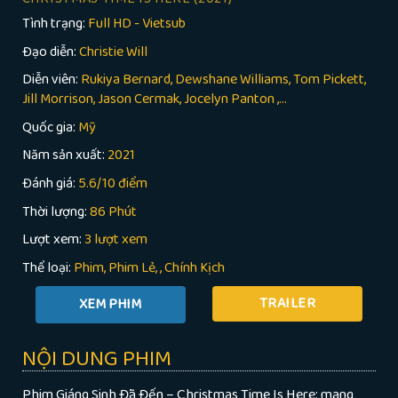
Tình trạng:
Full HD - Vietsub
Đạo diễn:
Christie Will
Diễn viên:
Rukiya Bernard, Dewshane Williams, Tom Pickett,
Jill Morrison, Jason Cermak, Jocelyn Panton ,...
Quốc gia:
Mỹ
Năm sản xuất:
2021
Đánh giá:
5.6/10 điểm
Thời lượng:
86 Phút
Lượt xem:
3 lượt xem
Thể loại:
Phim
Phim Lẻ
,
Chính Kịch
TRAILER
NỘI DUNG PHIM
Phim Giáng Sinh Đã Đến – Christmas Time Is Here: mang