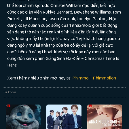
thể loại chính kịch, do Christie Will làm đạo diễn, kết hợp
cùng các diễn viên Rukiya Bernard, Dewshane Williams, Tom
Pickett, Jill Morrison, Jason Cermak, Jocelyn Panton,..Nội
dung xoay quanh cuộc sống của 1 nha2moi6 giới bất động
sản đang trở nên rắc ren khi dính liếu đến tình ái, lẫn công
việc không mấy thuận lợi, lúc này có 1 vị khách hàng giàu có
đang ngỏ ý mu lại nhà trọ của ba cô ấy để lại với giá cực
cao? Liệu cô nàng thoát khỏi sự rối loạn này, mời các bạn
cùng đón xem phim Giáng Sinh Đã Đến – Christmas Time Is
Here.
Xem thêm nhiều phim mới hay tại
Phimmoi | Phimmoilon
Từ khóa