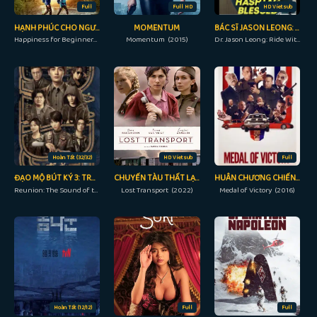
Full
Full HD
HD Vietsub
HẠNH PHÚC CHO NGƯỜI MỚI BẮT ĐẦU
MOMENTUM
BÁC SĨ JASON LEONG: ĐI CẨN THẬN
Happiness for Beginners (2023)
Momentum (2015)
Dr. Jason Leong: Ride With Caution (2023)
Hoàn Tất (32/32)
HD Vietsub
Full
ĐẠO MỘ BÚT KÝ 3: TRÙNG KHỞI – CỰC HẢI THÍNH LÔI
CHUYẾN TÀU THẤT LẠC
HUÂN CHƯƠNG CHIẾN THẮNG
Reunion: The Sound of the Providence (2020)
Lost Transport (2022)
Medal of Victory (2016)
Hoàn Tất (12/12)
Full
Full