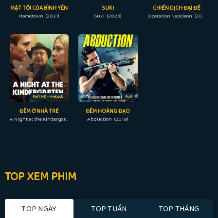
MẶT TỐI CỦA BÌNH YÊN
SUKI
CHIẾN DỊCH ĐẠI ĐẾ
Hometown (2021)
Suki (2023)
Operation Napoleon (2023)
Full HD - Vietsub
Full
ĐÊM Ở NHÀ TRẺ
ĐÊM HOÀNG ĐẠO
A Night at the Kindergarten (2022)
Abduction (2019)
TOP XEM PHIM
TOP NGÀY
TOP TUẦN
TOP THÁNG