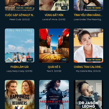
Full HD - Vietsub
Full
Hoàn Tất (30/30)
CUỘC GẶP GỠ NGỌT NGÀO
VÙNG ĐẤT MÌN
TÌNH YÊU VĨNH HẰNG CÙNG VẦNG TRĂNG
Meet Cute (2022)
Land of Mine (2015)
Love Under The Moonlight (2021)
Full
Full
Hoàn Tất (30/30)
PHẬN LÀM GÁI
QUÁI XẾ 5
CHÀNG TRAI CALORIE CỦA TÔI
Lazy Hazy Crazy (2015)
Taxi 5 (2018)
My Calorie Boy (2022)