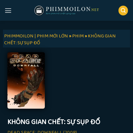
Skip
to
content
PHIMMOILON | PHIM MỚI LỚN
»
PHIM
»
KHÔNG GIAN
CHẾT: SỰ SỤP ĐỔ
KHÔNG GIAN CHẾT: SỰ SỤP ĐỔ
DEAD SPACE: DOWNFALL
(2008)