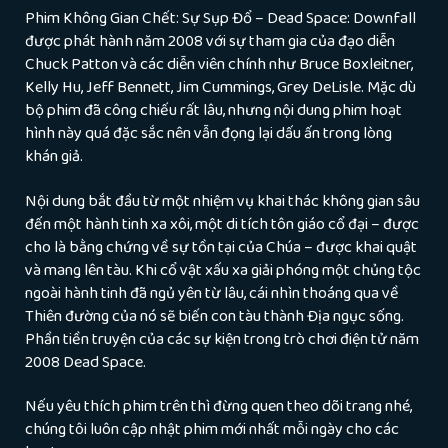
Phim Không Gian Chết: Sự Sụp Đổ – Dead Space: Downfall
được phát hành năm 2008 với sự tham gia của đạo diễn
Chuck Patton và các diễn viên chính như Bruce Boxleitner,
Kelly Hu, Jeff Bennett, Jim Cummings, Grey DeLisle. Mặc dù
bộ phim đã công chiếu rất lâu, nhưng nội dung phim hoạt
hình này quá đặc sắc nên vẫn đọng lại dấu ấn trong lòng
khán giả.
Nội dung bắt đầu từ một nhiệm vụ khai thác không gian sâu
đến một hành tinh xa xôi, một di tích tôn giáo cổ đại – được
cho là bằng chứng về sự tồn tại của Chúa – được khai quật
và mang lên tàu. Khi cổ vật xấu xa giải phóng một chủng tộc
ngoài hành tinh đã ngủ yên từ lâu, cái nhìn thoáng qua về
Thiên đường của nó sẽ biến con tàu thành Địa ngục sống.
Phần tiền truyện của các sự kiện trong trò chơi điện tử năm
2008 Dead Space.
Nếu yêu thích phim trên thì đừng quen theo dõi trang nhé,
chúng tôi luôn cập nhật phim mới nhất mỗi ngày cho các