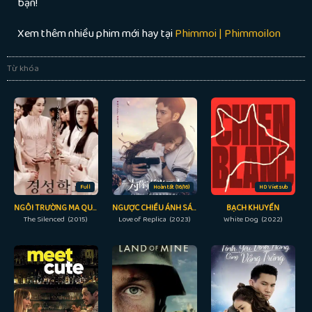
bạn!
Xem thêm nhiều phim mới hay tại
Phimmoi | Phimmoilon
Từ khóa
Full
Hoàn tất (16/16)
HD Vietsub
NGÔI TRƯỜNG MA QUÁI
NGƯỢC CHIỀU ÁNH SÁNG VÌ EM
BẠCH KHUYỂN
The Silenced (2015)
Love of Replica (2023)
White Dog (2022)