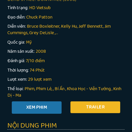
Tình trạng:
HD Vietsub
Đạo diễn:
Chuck Patton
Diễn viên:
Bruce Boxleitner, Kelly Hu, Jeff Bennett, Jim
Cummings, Grey DeLisle ,...
Quốc gia:
Mỹ
Năm sản xuất:
2008
Đánh giá:
7/10 điểm
Thời lượng:
74 Phút
Lượt xem:
29 lượt xem
Thể loại:
Phim
Phim Lẻ
,
Bí Ẩn
,
Khoa Học - Viễn Tưởng
,
Kinh
Dị - Ma
TRAILER
NỘI DUNG PHIM