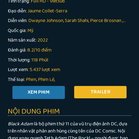
Tình trạng:
Full HD - Vietsub
Đạo diễn:
Jaume Collet-Serra
Diễn viên:
Dwayne Johnson, Sarah Shahi, Pierce Brosnan ,...
Quốc gia:
Mỹ
Năm sản xuất:
2022
Đánh giá:
8.2/10 điểm
Thời lượng:
118 Phút
Lượt xem:
5.437 lượt xem
Thể loại:
Phim
Phim Lẻ
TRAILER
NỘI DUNG PHIM
Black Adam
là bộ phim
thứ 11 của vũ trụ điện ảnh DC, dựa
trên nhân vật phản anh hùng cùng tên của DC Comic. Nội
dung xoay quanh Teth Adam (The Rock) – người được ban