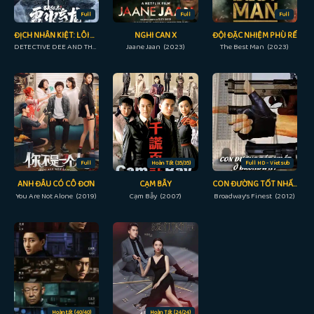
Full
Full
Full
ĐỊCH NHÂN KIỆT: LÔI HỎA HUYỀN LONG
NGHI CAN X
ĐỘI ĐẶC NHIỆM PHÙ RỂ
DETECTIVE DEE AND THE DRAGON OF FIRE (2023)
Jaane Jaan (2023)
The Best Man (2023)
Full
Hoàn Tất (35/35)
Full HD - Vietsub
ANH ĐÂU CÓ CÔ ĐƠN
CẠM BẪY
CON ĐƯỜNG TỐT NHẤT Ở BROADWAY
You Are Not Alone (2019)
Cạm Bẫy (2007)
Broadway’s Finest (2012)
Hoàn tất (40/40)
Hoàn Tất (24/24)