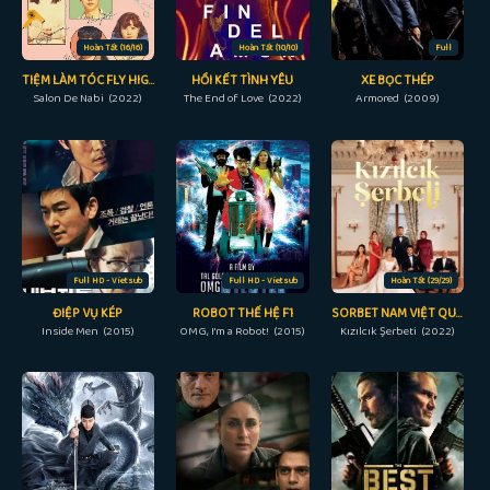
Hoàn Tất (16/16)
Hoàn Tất (10/10)
Full
TIỆM LÀM TÓC FLY HIGH, BUTTERFLY
HỒI KẾT TÌNH YÊU
XE BỌC THÉP
Salon De Nabi (2022)
The End of Love (2022)
Armored (2009)
Full HD - Vietsub
Full HD - Vietsub
Hoàn Tất (29/29)
ĐIỆP VỤ KÉP
ROBOT THẾ HỆ F1
SORBET NAM VIỆT QUẤT
Inside Men (2015)
OMG, I'm a Robot! (2015)
Kızılcık Şerbeti (2022)