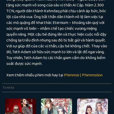
tặng sức mạnh vô song của sáu vị thần Ai Cập. Năm 2.300
TCN, người dân thành Kahndaq phải chịu cảnh áp bức, bóc
lột của nhà vua. Ông bắt thần dân thành nô lệ làm việc tại
các mỏ quặng để khai thác Eternium – khoáng sản quý với
sức mạnh vô biên – nhằm chế tạo chiếc vương miệng
quyền năng. Một cậu bé đứng lên và thực hiện cuộc nổi dậy
chống lại triều đình nhưng sau đó bị bắt giữ và hành quyết.
Với sự giúp đỡ của các vị thần, cậu bé không chết. Thay vào
đó, Teth Adam sở hữu sức mạnh to lớn
và lật đổ ngai vàng.
Tuy nhiên, Teth Adam bị các thần giam cầm do không kiểm
soát được sức mạnh.
Xem thêm nhiều phim mới hay tại
Phimmoi | Phimmoilon
Từ khóa