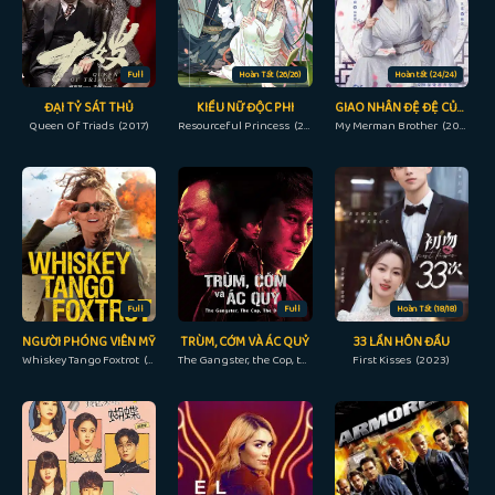
Full
Hoàn Tất (26/26)
Hoàn tất (24/24)
ĐẠI TỶ SÁT THỦ
KIỀU NỮ ĐỘC PHI
GIAO NHÂN ĐỆ ĐỆ CỦA TA
Queen Of Triads (2017)
Resourceful Princess (2019)
My Merman Brother (2023)
Full
Full
Hoàn Tất (18/18)
NGƯỜI PHÓNG VIÊN MỸ
TRÙM, CỚM VÀ ÁC QUỶ
33 LẦN HÔN ĐẦU
Whiskey Tango Foxtrot (2016)
The Gangster, the Cop, the Devil (2019)
First Kisses (2023)