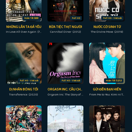
Hoàn Tất (8/8)
Full HD
Full HD - Vietsub
NHỮNG LẦN TA ĐÃ YÊU
BỮA TIỆC THỊT NGƯỜI
NƯỚC CỜ SINH TỬ
In Love All Over Again (7/10)
Cannibal Diner (2012)
The Divine Move (2019)
Full HD - Vietsub
Full HD - Vietsub
Hoàn Tất (12/12)
DỊ NHÂN BÓNG TỐI
ORGASM INC.: CÂU CHUYỆN VỀ ONETASTE
GỬI ĐẾN BẠN HIỀN
Transference (2020)
Orgasm Inc: The Story of OneTaste (2022)
From Me to You: Kimi ni Todoke (2023)