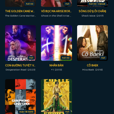
Full HD
Full
Full HD - Vietsub
THE GOLDEN CANE WARRIOR
VỎ BỌC MA ARISE BORDER: 2 MA THÌ THẦM
SÓNG DỮ (LÔI CHẤN)
The Golden Cane Warrior (2014)
Ghost in the Shell Arise - Border 2: Ghost Whispers (2013)
Shock Wave (2017)
Full
Full HD
Full
CON ĐƯỜNG TUYỆT VỌNG
NHÂN BẢN
CÔ BAEK
Desperation Road (2023)
+1 (2013)
Miss Baek (2018)
Hoàn Tất (10/10)
Full