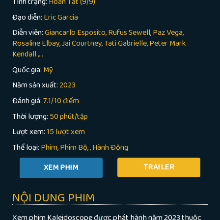
Tình trạng:
Hoàn Tất (9/9)
Đạo diễn:
Eric Garcia
Diễn viên:
Giancarlo Esposito, Rufus Sewell, Paz Vega,
Rosaline Elbay, Jai Courtney, Tati Gabrielle, Peter Mark
Kendall ,...
Quốc gia:
Mỹ
Năm sản xuất:
2023
Đánh giá:
7.1/10 điểm
Thời lượng:
50 phút/tập
Lượt xem:
15 lượt xem
Thể loại:
Phim
Phim Bộ
,
Hành Động
TRAILER
NỘI DUNG PHIM
Xem phim Kaleidoscope được phát hành năm 2023 thuộc