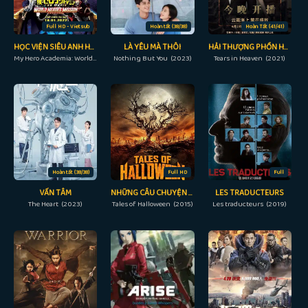
Full HD - Vietsub
Hoàn tất (38/38)
Hoàn Tất (41/41)
HỌC VIỆN SIÊU ANH HÙNG: NHIỆM VỤ GIẢI CỨU THẾ GIỚI
LÀ YÊU MÀ THÔI
HẢI THƯỢNG PHỒN HOA
My Hero Academia: World Heroes' Mission (2021)
Nothing But You (2023)
Tears in Heaven (2021)
Hoàn tất (38/38)
Full HD
Full
VẤN TÂM
NHỮNG CÂU CHUYỆN ĐÊM HALLOWEEN
LES TRADUCTEURS
The Heart (2023)
Tales of Halloween (2015)
Les traducteurs (2019)