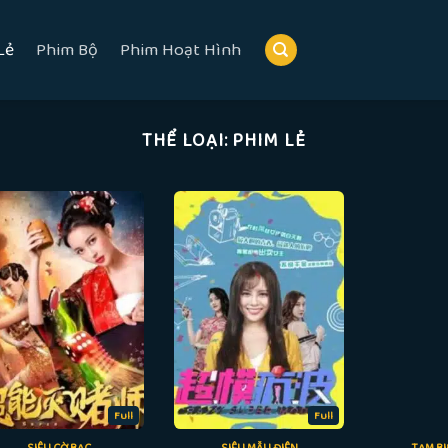
Lẻ
Phim Bộ
Phim Hoạt Hình
THỂ LOẠI:
PHIM LẺ
Full
Full