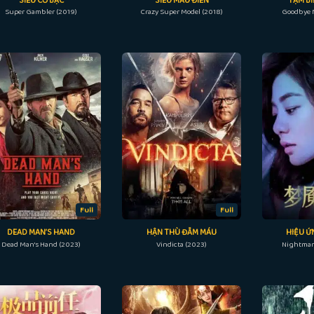
SIÊU CỜ BẠC
SIÊU MẪU ĐIÊN
TẠM BI
Super Gambler (2019)
Crazy Super Model (2018)
Goodbye 
Full
Full
DEAD MAN’S HAND
HẬN THÙ ĐẪM MÁU
HIỆU Ứ
Dead Man's Hand (2023)
Vindicta (2023)
Nightmare