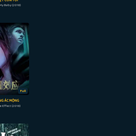
ỆT CON TÔI
My Baby (2018)
Full
NG ÁC MỘNG
 Effect (2018)