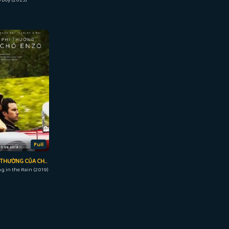
Full
CUỘC ĐỜI PHI THƯỜNG CỦA CHÚ CHÓ ENZO
ng in the Rain (2019)