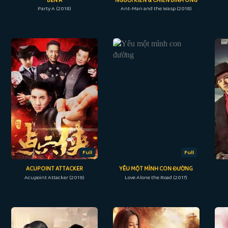
BÊN A
NGƯỜI KIẾN & CHIẾN BINH ONG
Party A (2018)
Ant-Man and the Wasp (2018)
Full
Full
ACUPOINT ATTACKER
YÊU MỘT MÌNH CON ĐƯỜNG
Acupoint Attacker (2019)
Love Alone the Road (2017)