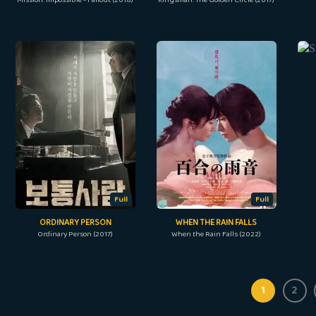
Full
Full
ORDINARY PERSON
WHEN THE RAIN FALLS
Ordinary Person (2017)
When the Rain Falls (2022)
1
2