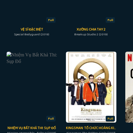
Full
Full
VỆ SĨ ĐẶC BIỆT
XƯỞNG CHIA TAY 2
Special Bodyguard (2019)
Breakup Studio 2 (2019)
Full
Full
NHIỆM VỤ BẤT KHẢ THI: SỤP ĐỔ
KINGSMAN: TỔ CHỨC HOÀNG KIM
Mission: Impossible - Fallout (2018)
Kingsman: The Golden Circle (2017)