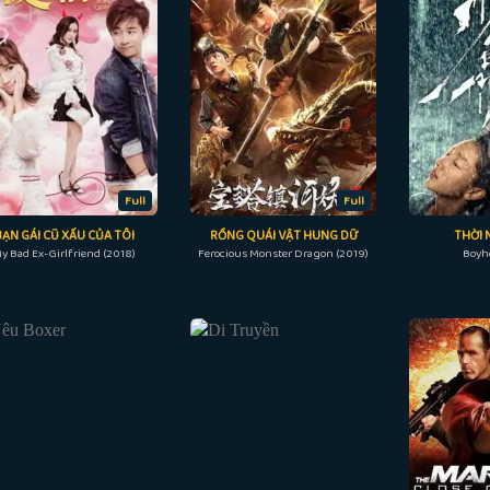
Full
Full
BẠN GÁI CŨ XẤU CỦA TÔI
RỒNG QUÁI VẬT HUNG DỮ
THỜI 
y Bad Ex-Girlfriend (2018)
Ferocious Monster Dragon (2019)
Boyh