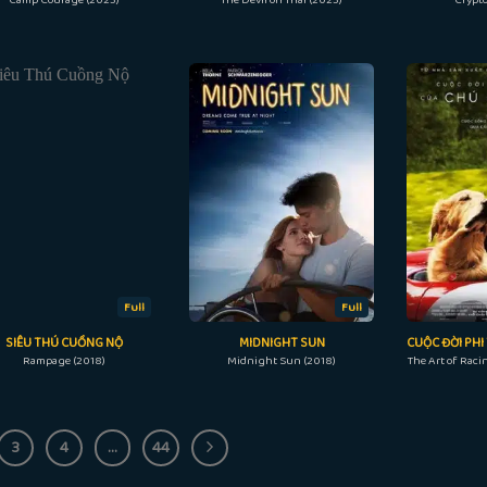
Full
Full
SIÊU THÚ CUỒNG NỘ
MIDNIGHT SUN
Rampage (2018)
Midnight Sun (2018)
The Art of Raci
3
4
…
44