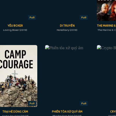
Full
Full
YÊU BOXER
DI TRUYỀN
Loving Boxer (2019)
Hereditary (2018)
The Marine 6: C
Full
Full
TRẠI HÈ DŨNG CẢM
PHIÊN TÒA XỬ QUỶ ÁM
CRY
Camp Courage (2023)
The Devil on Trial (2023)
Crypto