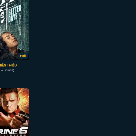
Full
NIÊN THIẾU
ood (2018)