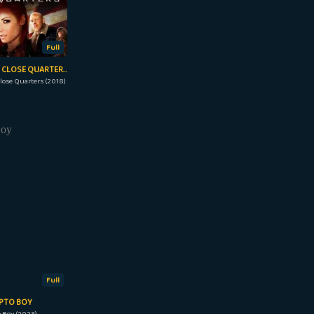
Full
THE MARINE 6: CLOSE QUARTERS
lose Quarters (2018)
Full
PTO BOY
 Boy (2023)