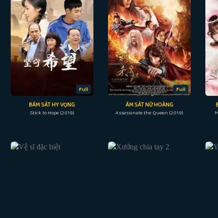
Full
Full
BÁM SÁT HY VỌNG
ÁM SÁT NỮ HOÀNG
Stick to Hope (2019)
Assassinate the Queen (2019)
M