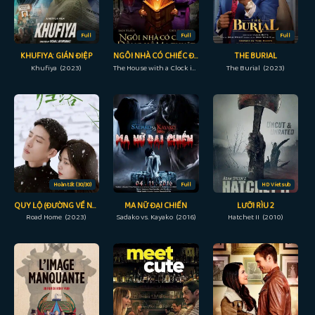
Full
Full
Full
KHUFIYA: GIÁN ĐIỆP
NGÔI NHÀ CÓ CHIẾC ĐỒNG HỒ MA THUẬT
THE BURIAL
Khufiya (2023)
The House with a Clock in its Walls (2018)
The Burial (2023)
Hoàn tất (30/30)
Full
HD Vietsub
QUY LỘ (ĐƯỜNG VỀ NHÀ)
MA NỮ ĐẠI CHIẾN
LƯỠI RÌU 2
Road Home (2023)
Sadako vs. Kayako (2016)
Hatchet II (2010)