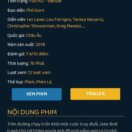
Tình trạng:
Full HD - Vietsub
Đạo diễn:
Phil Gorn
Diễn viên:
Ian Lauer, Lou Ferrigno, Teresa Navarro,
Christopher Showerman, Greg Maness ,...
Quốc gia:
Châu Âu
Năm sản xuất:
2018
Đánh giá:
7.4/10 điểm
Thời lượng:
76 Phút
Lượt xem:
12 lượt xem
Thể loại:
Phim
Phim Lẻ
TRAILER
NỘI DUNG PHIM
Trên đường chạy trốn khỏi một cuộc truy đuổi, Jake Bolt
tranh thủ tới thăm người anh đã nuôi nấng anh ta từ nhỏ.