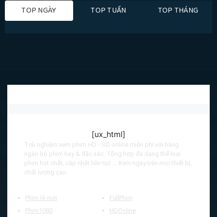
TOP NGÀY
TOP TUẦN
TOP THÁNG