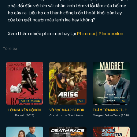
phải đối đầu với tên sát nhân kinh tởm vì lỗi lầm của bố mẹ
họ gây ra. Liệu họ có thành công trốn thoát khỏi bàn tay
của tên giết người máu lạnh kia hay không?
Xem thêm nhiều phim mới hay tại
Phimmoi | Phimmoilon
Từ khóa
Full HD - Vietsub
Full
Full
LỜI NGUYỀN HỘI KÍN
VỎ BỌC MA ARISE BORDER: 4 MA ĐƠN ĐỘC
THÁM TỬ MAIGRET- CẠM BẪY
Boned (2015)
Ghost in the Shell Arise - Border 4: Ghost Stands Alone (2014)
Maigret Sets a Trap (2016)