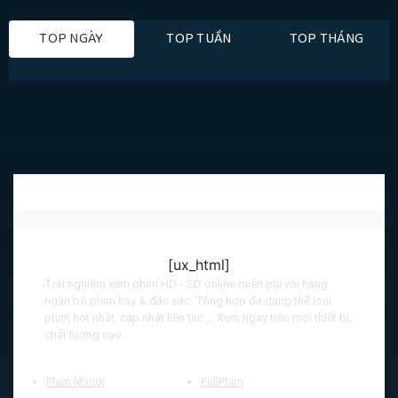
TOP NGÀY
TOP TUẦN
TOP THÁNG