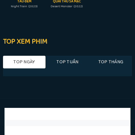
TÀU ĐÊM
QUÁI THÚ SA MẠC
Night Train (2023)
Desert Monster (2022)
TOP XEM PHIM
TOP NGÀY
TOP TUẦN
TOP THÁNG