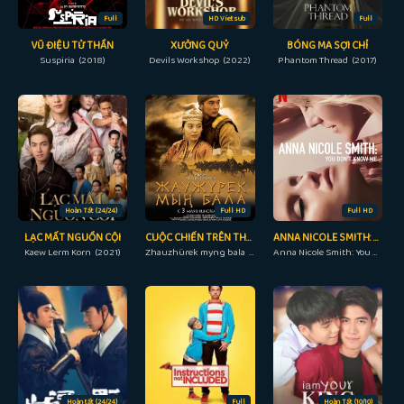
Full
HD Vietsub
Full
VŨ ĐIỆU TỬ THẦN
XƯỞNG QUỶ
BÓNG MA SỢI CHỈ
Suspiria (2018)
Devils Workshop (2022)
Phantom Thread (2017)
Hoàn Tất (24/24)
Full HD
Full HD
LẠC MẤT NGUỒN CỘI
CUỘC CHIẾN TRÊN THẢO NGUYÊN
ANNA NICOLE SMITH: KHÔNG AI HIỂU TÔI
Kaew Lerm Korn (2021)
Zhauzhürek myng bala (2012)
Anna Nicole Smith: You Don't Know Me (2023)
Hoàn tất (24/24)
Full
Hoàn Tất (10/10)