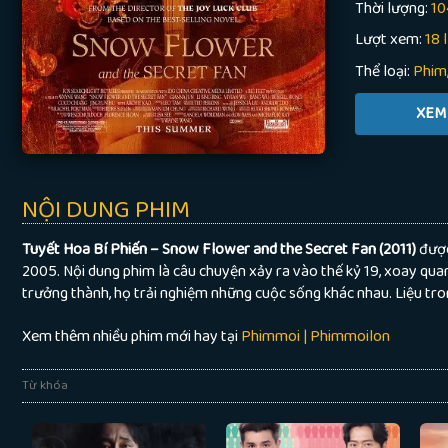
Thời lượng:
10
Lượt xem:
18 
Thể loại:
Phim
NỘI DUNG PHIM
Tuyết Hoa Bí Phiến – Snow Flower and the Secret Fan (2011)
được
2005. Nội dung phim là câu chuyện xảy ra vào thế kỷ 19, xoay qu
trưởng thành, họ trải nghiệm những cuộc sống khác nhau. Liệu tron
Xem thêm nhiều phim mới hay tại
Phimmoi | Phimmoilon
Từ khóa