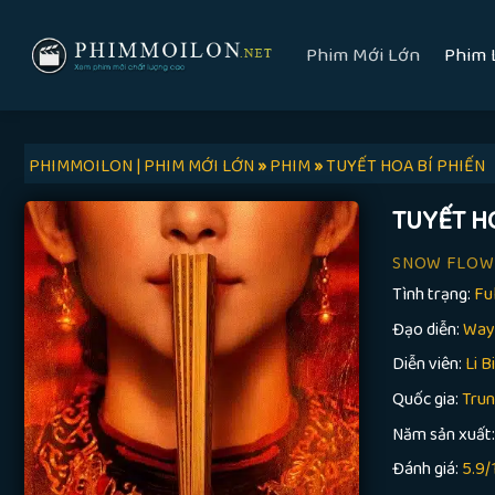
Skip
to
Phim Mới Lớn
Phim 
content
PHIMMOILON | PHIM MỚI LỚN
»
PHIM
»
TUYẾT HOA BÍ PHIẾN
TUYẾT H
SNOW FLOWE
Tình trạng:
Fu
Đạo diễn:
Way
Diễn viên:
Li B
Quốc gia:
Tru
Năm sản xuất
Đánh giá:
5.9/