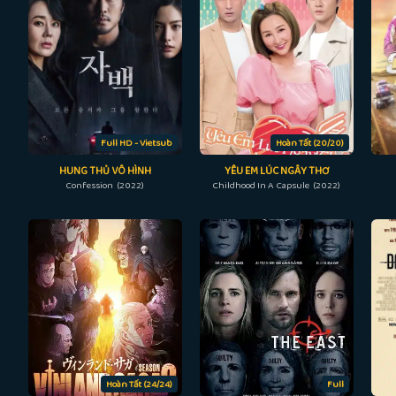
Full HD - Vietsub
Hoàn Tất (20/20)
HUNG THỦ VÔ HÌNH
YÊU EM LÚC NGÂY THƠ
Confession (2022)
Childhood In A Capsule (2022)
Hoàn Tất (24/24)
Full