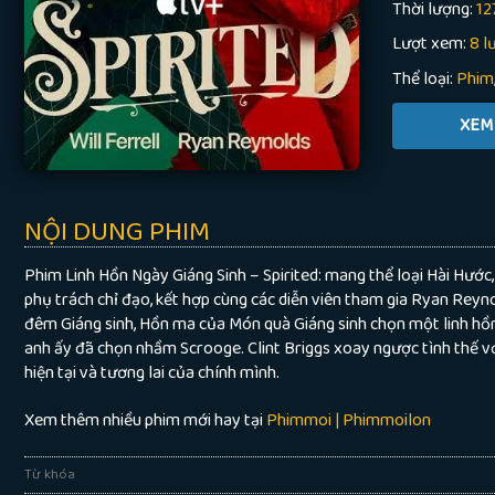
Thời lượng:
12
Lượt xem:
8 l
Thể loại:
Phim
NỘI DUNG PHIM
Phim Linh Hồn Ngày Giáng Sinh – Spirited: mang thể loại Hài Hướ
phụ trách chỉ đạo, kết hợp cùng các diễn viên tham gia Ryan Reyno
đêm Giáng sinh, Hồn ma của Món quà Giáng sinh chọn một linh hồn
anh ấy đã chọn nhầm Scrooge. Clint Briggs xoay ngược tình thế vớ
hiện tại và tương lai của chính mình.
Xem thêm nhiều phim mới hay tại
Phimmoi | Phimmoilon
Từ khóa