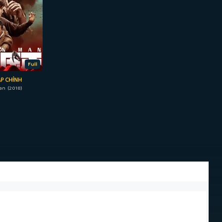
Full
ÁP CHÍNH
an (2018)