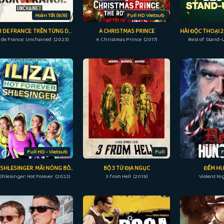
Hoàn Tất (8/8)
Full HD Vietsub
TOUR DE FRANCE: TRÊN TỪNG DẶM ĐƯỜNG
A CHRISTMAS PRINCE
 de France: Unchained (2023)
A Christmas Prince (2017)
Best of Stand-
Full HD - Vietsub
Full
F
ILIZA SHLESINGER: MÃI NÓNG BỎNG
BỘ 3 TỪ ĐỊA NGỤC
ĐÊM HU
 Shlesinger: Hot Forever (2022)
3 from Hell (2019)
Violent Ni