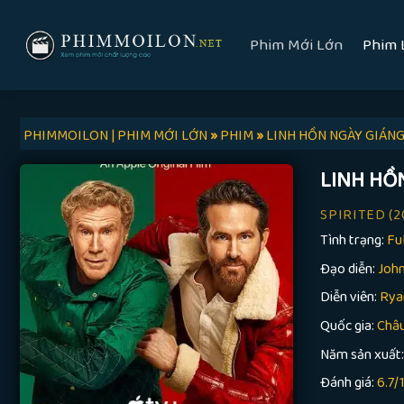
Skip
to
Phim Mới Lớn
Phim 
content
PHIMMOILON | PHIM MỚI LỚN
»
PHIM
»
LINH HỒN NGÀY GIÁNG
LINH HỒ
SPIRITED
(2
Tình trạng:
Fu
Đạo diễn:
John
Diễn viên:
Ryan
Quốc gia:
Châ
Năm sản xuất
Đánh giá:
6.7/