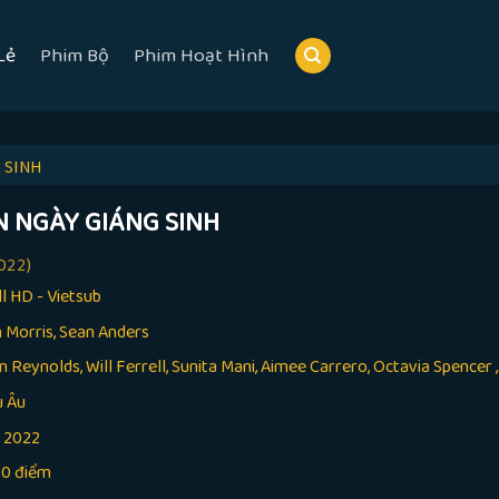
Lẻ
Phim Bộ
Phim Hoạt Hình
 SINH
N NGÀY GIÁNG SINH
022)
ll HD - Vietsub
 Morris, Sean Anders
 Reynolds, Will Ferrell, Sunita Mani, Aimee Carrero, Octavia Spencer ,.
u Âu
:
2022
10 điểm