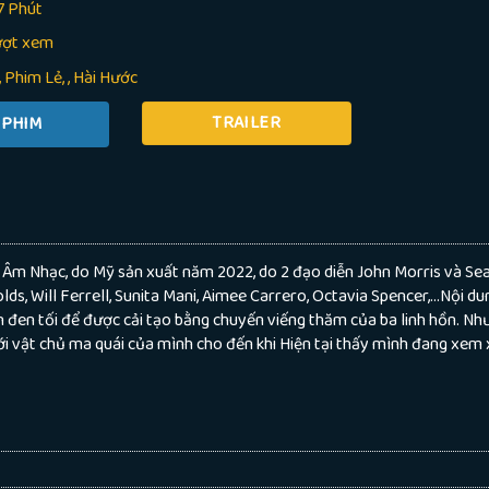
7 Phút
ượt xem
Phim Lẻ
,
Hài Hước
TRAILER
c, Âm Nhạc, do Mỹ sản xuất năm 2022, do 2 đạo diễn John Morris và Se
lds, Will Ferrell, Sunita Mani, Aimee Carrero, Octavia Spencer,…Nội du
 đen tối để được cải tạo bằng chuyến viếng thăm của ba linh hồn. Nh
i vật chủ ma quái của mình cho đến khi Hiện tại thấy mình đang xem x