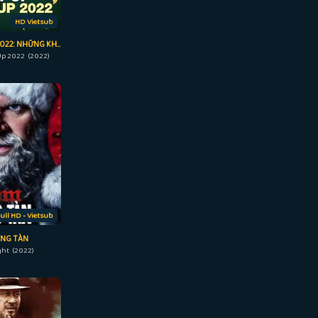
HD Vietsub
HÀI ĐỘC THOẠI 2022: NHỮNG KHOẢNH KHẮC HAY NHẤT
Up 2022 (2022)
ull HD - Vietsub
NG TÀN
ght (2022)