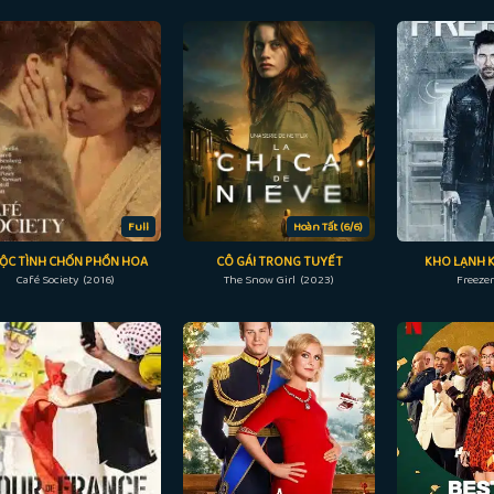
Full
Hoàn Tất (6/6)
ỘC TÌNH CHỐN PHỒN HOA
CÔ GÁI TRONG TUYẾT
KHO LẠNH 
Café Society (2016)
The Snow Girl (2023)
Freezer