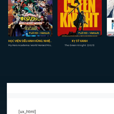
Full HD - Vietsub
Full HD - Vietsub
HỌC VIỆN SIÊU ANH HÙNG: NHIỆM VỤ GIẢI CỨU THẾ GIỚI
KỴ SỸ XANH
My Hero Academia: World Heroes' Mission (2021)
The Green Knight (2021)