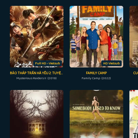
Full HD - Vietsub
HD Vietsub
BẢO THÁP TRẤN HÀ YÊU 2: TUYỆT THẾ YÊU LONG
FAMILY CAMP
CU
Mysterious Raiders II (2019)
Family Camp (2022)