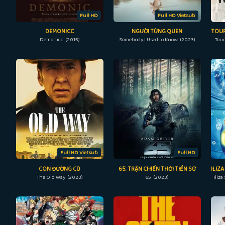
Full HD
Full HD Vietsub
DEMONICC
NGƯỜI TỪNG QUEN
Demonicc (2015)
Somebody I Used to Know (2023)
Tour
Full HD Vietsub
Full HD
CON ĐƯỜNG CŨ
65: TRẬN CHIẾN THỜI TIỀN SỬ
The Old Way (2023)
65 (2023)
Iliza