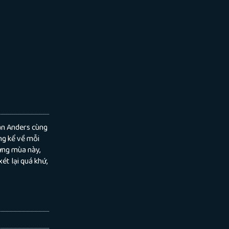
an Anders cùng
ng kể về mỗi
ưng mùa này,
ét lại quá khứ,