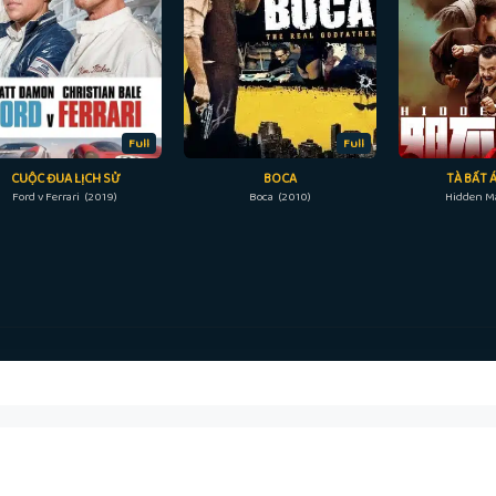
Full
Full
CUỘC ĐUA LỊCH SỬ
BOCA
TÀ BẤT 
Ford v Ferrari (2019)
Boca (2010)
Hidden M