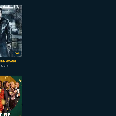
Full
KINH HOÀNG
 (2014)