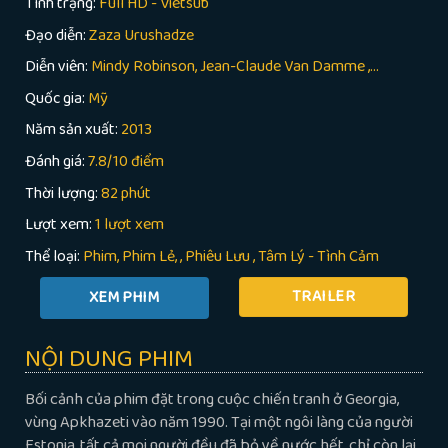
Tình trạng:
Full HD - Vietsub
Đạo diễn:
Zaza Urushadze
Diễn viên:
Mindy Robinson, Jean-Claude Van Damme ,...
Quốc gia:
Mỹ
Năm sản xuất:
2013
Đánh giá:
7.8/10 điểm
Thời lượng:
82 phút
Lượt xem:
1 lượt xem
Thể loại:
Phim
Phim Lẻ
,
Phiêu Lưu
,
Tâm Lý - Tình Cảm
TRAILER
NỘI DUNG PHIM
Bối cảnh của phim đặt trong cuộc chiến tranh ở Georgia,
vùng Apkhazeti vào năm 1990. Tại một ngôi làng của người
Estonia, tất cả mọi người đều đã bỏ về nước hết, chỉ còn lại