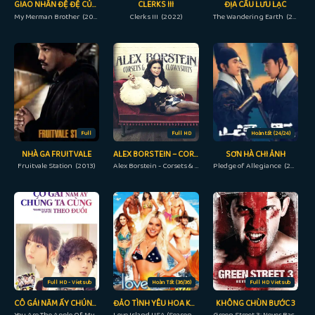
GIAO NHÂN ĐỆ ĐỆ CỦA TA
CLERKS III
ĐỊA CẦU LƯU LẠC
My Merman Brother (2023)
Clerks III (2022)
The Wandering Earth (2019)
Full
Full HD
Hoàn tất (24/24)
NHÀ GA FRUITVALE
ALEX BORSTEIN – CORSETS & CLOWN SUITS
SƠN HÀ CHI ẢNH
Fruitvale Station (2013)
Alex Borstein - Corsets & Clown Suits (2023)
Pledge of Allegiance (2023)
Full HD - Vietsub
Hoàn Tất (36/36)
Full HD Vietsub
CÔ GÁI NĂM ẤY CHÚNG TA CÙNG THEO ĐUỔI
ĐẢO TÌNH YÊU HOA KỲ (PHẦN 4)
KHÔNG CHÙN BƯỚC 3
You Are The Apple Of My Eye (2018)
Love Island USA (Season 4) (2022)
Green Street 3: Never Back Down (2013)