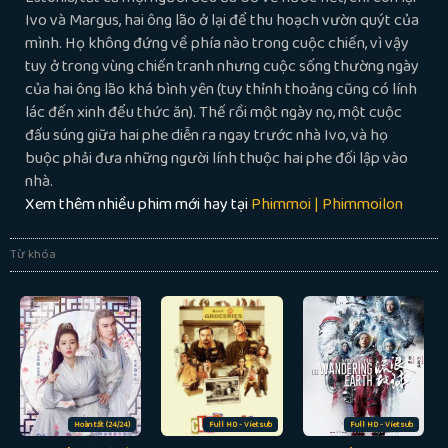
Ivo và Margus, hai ông lão ở lại để thu hoạch vườn quýt của
mình. Họ không đứng về phía nào trong cuộc chiến, vì vậy
tuy ở trong vùng chiến tranh nhưng cuộc sống thường ngày
của hai ông lão khá bình yên (tuy thỉnh thoảng cũng có lính
lác đến xinh đểu thức ăn). Thế rồi một ngày nọ, một cuộc
đấu súng giữa hai phe diễn ra ngay trước nhà Ivo, và họ
buộc phải đưa những người lính thuộc hai phe đối lập vào
nhà.
Xem thêm nhiều phim mới hay tại
Phimmoi | Phimmoilon
Từ khóa
Hoàn tất (24/24)
Full HD - Vietsub
Full HD - Vietsub