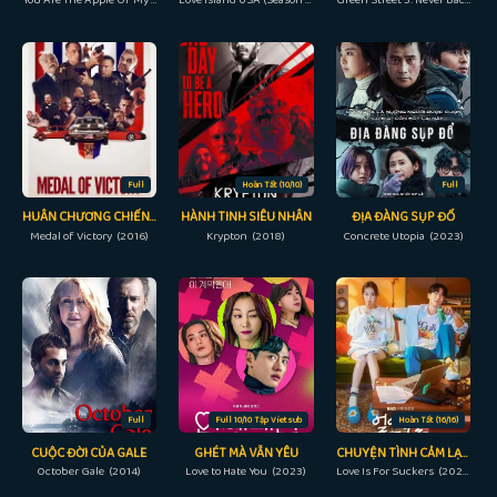
Full
Hoàn Tất (10/10)
Full
HUÂN CHƯƠNG CHIẾN THẮNG
HÀNH TINH SIÊU NHÂN
ĐỊA ĐÀNG SỤP ĐỔ
Medal of Victory (2016)
Krypton (2018)
Concrete Utopia (2023)
Full
Full 10/10 Tập Vietsub
Hoàn Tất (16/16)
CUỘC ĐỜI CỦA GALE
GHÉT MÀ VẪN YÊU
CHUYỆN TÌNH CẢM LẠNH
October Gale (2014)
Love to Hate You (2023)
Love Is For Suckers (2022)