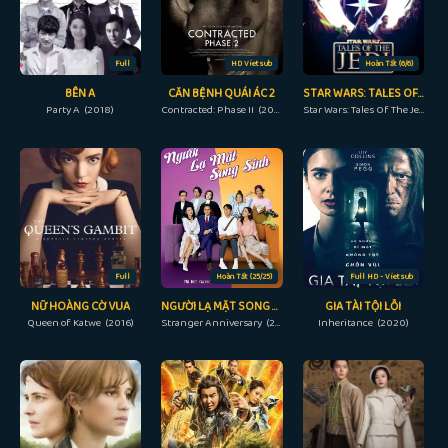
Full
HD Vietsub
Hoàn Tất (6/6)
BÊN A
CĂN BỆNH QUÁI ÁC 2
STAR WARS: TALES OF THE JEDI
Party A (2018)
Contracted: Phase II (2015)
Star Wars: Tales Of The Jedi (2022)
Full
Hoàn Tất (25/25)
Full HD - Vietsub
NỮ HOÀNG CỜ VUA
NGƯỜI LẠ MẶT SONG SINH
GIA TÀI TỘI LỖI
Queen of Katwe (2016)
Stranger Anniversary (2022)
Inheritance (2020)