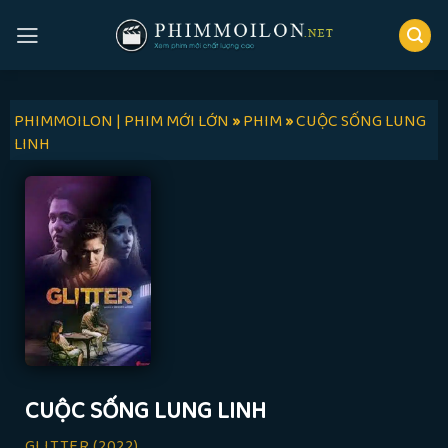
Skip
to
content
PHIMMOILON | PHIM MỚI LỚN
»
PHIM
»
CUỘC SỐNG LUNG
LINH
CUỘC SỐNG LUNG LINH
GLITTER
(2022)