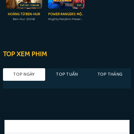
Full HD - Vietsub
Full
HOÀNG TỬ BEN-HUR
POWER RANGERS: MỘT LẦN VÀ MÃI MÃI
Ben-Hur (2016)
Mighty Morphin Power Rangers: Once & Always (2023)
TOP XEM PHIM
TOP NGÀY
TOP TUẦN
TOP THÁNG