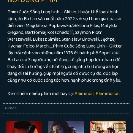
Phim Cuộc Sống Lung Linh – Glitter: thuộc thể loại chính
kịch, do Ba Lan sản xuất năm 2022, với sự tham gia của các
diễn viên Magdalena Popławska, Wiktoria Filus, Matylda
Giegżno, Bartłomiej Kotschedoff, Szymon Piotr
Warszawski, Łukasz Simlat, Stanisław Linowski, Jędrzej
Hycnar, Folco Marchi,…Phim Cuộc Sống Lung Linh – Glitter
lấy bối cảnh vào những năm 1976 ở thành phố Sopot của
Ba Lan, có 3 người phụ nữ đang cố gắng hợp lực nhau cđể
thay đổi tư tưởng về chính trị, cũng như tư tưởng xã hội
đang đi sai hướng, giúp mọi người có được tự do, độc lập
cũng như có cuộc sống tốt hơn, hạnh phúc trong tình yêu.
Xem thêm nhiều phim mới hay tại
Phimmoi | Phimmoilon
Từ khóa