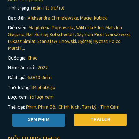
Tình trạng:
Hoàn Tất (10/10)
Đạo diễn:
Aleksandra Chmielewska, Maciej Kubicki
Diễn viên:
Magdalena Popławska, Wiktoria Filus, Matylda
Giegżno, Bartłomiej Kotschedoff, Szymon Piotr Warszawski,
Łukasz Simlat, Stanisław Linowski, Jędrzej Hycnar, Folco
Marchi ,...
Quốc gia:
Khác
Năm sản xuất:
2022
Đánh giá:
6.0/10 điểm
Thời lượng:
34 phút/tập
Lượt xem:
15 lượt xem
Thể loại:
Phim
Phim Bộ
,
Chính Kịch
,
Tâm Lý - Tình Cảm
TRAILER
NỘI DUNG PHIM