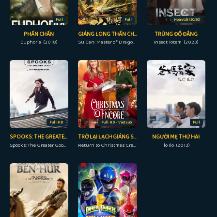
Full
Full
Hoàn tất (30/30)
PHẤN CHẤN
GIÁNG LONG THẦN CHƯỞNG TÔ KHẤT NHI
TRÙNG ĐỒ ĐẰNG
Euphoria (2018)
Su Can: Master of Dragon-strike Palms (2018)
Insect Totem (2023)
Full HD
Full HD - Vietsub
Full
SPOOKS: THE GREATER GOOD
TRỞ LẠI LẠCH GIÁNG SINH
NGƯỜI MẸ THỨ HAI
Spooks: The Greater Good (2015)
Return to Christmas Creek (2018)
Ilo Ilo (2013)