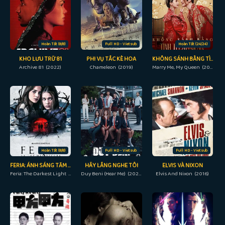
Hoàn Tất (8/8)
Full HD - Vietsub
Hoàn Tất (24/24)
KHO LƯU TRỮ 81
PHI VỤ TẮC KÈ HOA
KHÔNG SÁNH BẰNG TÌNH TƯỚNG QUÂN
Archive 81 (2022)
Chameleon (2019)
Marry Me, My Queen (2023)
Hoàn Tất (8/8)
Full HD - Vietsub
Full HD - Vietsub
FERIA: ÁNH SÁNG TĂM TỐI NHẤT
HÃY LẮNG NGHE TÔI
ELVIS VÀ NIXON
Feria: The Darkest Light (2022)
Duy Beni (Hear Me) (2022)
Elvis And Nixon (2016)