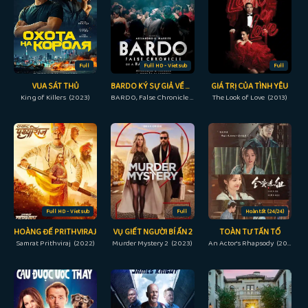
Full
Full HD - Vietsub
Full
VUA SÁT THỦ
BARDO KÝ SỰ GIẢ VỀ ĐÔI CHÚT SỰ THẬT
GIÁ TRỊ CỦA TÌNH YÊU
King of Killers (2023)
BARDO, False Chronicle of a Handful of Truths (2022)
The Look of Love (2013)
Full HD - Vietsub
Full
Hoàn tất (24/24)
HOÀNG ĐẾ PRITHVIRAJ
VỤ GIẾT NGƯỜI BÍ ẨN 2
TOÀN TƯ TẤN TỔ
Samrat Prithviraj (2022)
Murder Mystery 2 (2023)
An Actor's Rhapsody (2023)