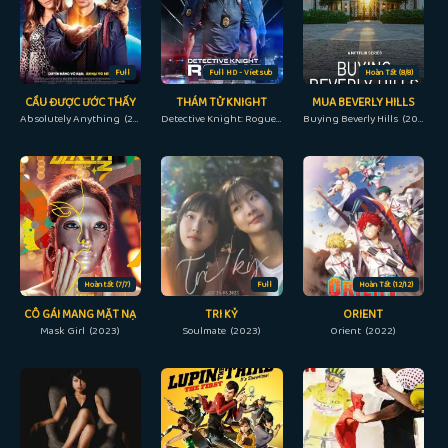
Full
Full HD - Vietsub
Hoàn Tất (8/8)
CẦU ĐƯỢC ƯỚC THẤY
THÁM TỬ KNIGHT
MUA BEVERLY HILLS
Absolutely Anything (2015)
Detective Knight: Rogue (2022)
Buying Beverly Hills (2022)
Hoàn tất (7/7)
Full
Hoàn Tất (12/12)
CÔ GÁI MANG MẶT NẠ
TRI KỶ
ORIENT
Mask Girl (2023)
Soulmate (2023)
Orient (2022)