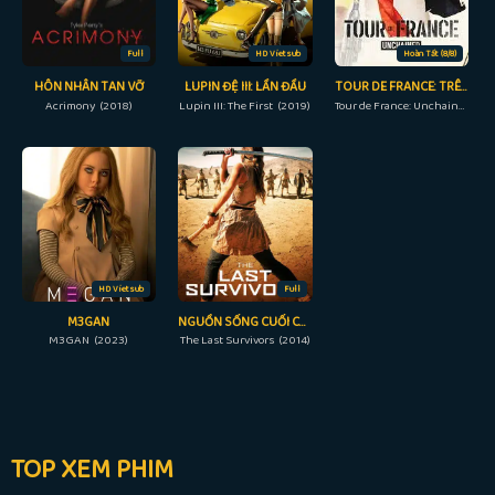
Full
HD Vietsub
Hoàn Tất (8/8)
HÔN NHÂN TAN VỠ
LUPIN ĐỆ III: LẦN ĐẦU
TOUR DE FRANCE: TRÊN TỪNG DẶM ĐƯỜNG
Acrimony (2018)
Lupin III: The First (2019)
Tour de France: Unchained (2023)
HD Vietsub
Full
M3GAN
NGUỒN SỐNG CUỐI CÙNG
M3GAN (2023)
The Last Survivors (2014)
TOP XEM PHIM