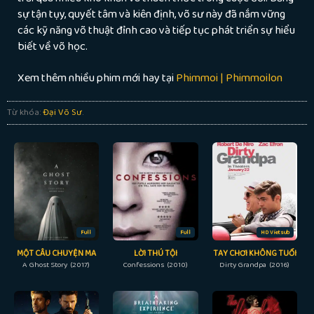
sự tận tụy, quyết tâm và kiên định, võ sư này đã nắm vững
các kỹ năng võ thuật đỉnh cao và tiếp tục phát triển sự hiểu
biết về võ học.
Xem thêm nhiều phim mới hay tại
Phimmoi | Phimmoilon
Từ khóa:
Đại Võ Sư
.
Full
Full
HD Vietsub
MỘT CÂU CHUYỆN MA
LỜI THÚ TỘI
TAY CHƠI KHÔNG TUỔI
A Ghost Story (2017)
Confessions (2010)
Dirty Grandpa (2016)