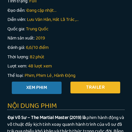
Tình trạng:
Full
Đạo diễn:
Đang cập nhật…
Diễn viên:
Lưu Văn Hân, Hát Lã Trác ,...
Quốc gia:
Trung Quốc
Năm sản xuất:
2019
Đánh giá:
6,6/10 điểm
Thời lượng:
82 phút
Lượt xem:
48 lượt xem
Thể loại:
Phim
Phim Lẻ
,
Hành Động
TRAILER
NỘI DUNG PHIM
Đại Võ Sư – The Martial Master (2019) là
phim hành động và
võ thuật đầy kịch tính xoay quanh hành trình của võ sư đã
trải qua nhiều khó khăn và thách thức trong cuộc đời. Bằng