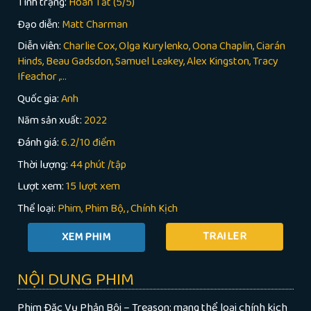
Tình trạng:
Hoàn Tất (5/5)
Đạo diễn:
Matt Charman
Diễn viên:
Charlie Cox, Olga Kurylenko, Oona Chaplin, Ciarán
Hinds, Beau Gadsdon, Samuel Leakey, Alex Kingston, Tracy
Ifeachor ,...
Quốc gia:
Anh
Năm sản xuất:
2022
Đánh giá:
6.2/10 điểm
Thời lượng:
44 phút /tập
Lượt xem:
15 lượt xem
Thể loại:
Phim
Phim Bộ
,
Chính Kịch
TRAILER
NỘI DUNG PHIM
Phim Đặc Vụ Phản Bội – Treason: mang thể loại chính kịch