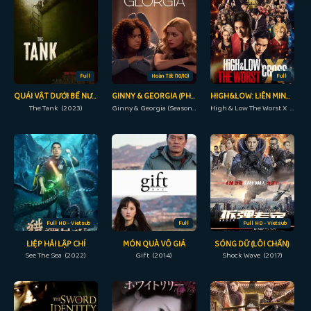
Full
Hoàn Tất (10/10)
Full
QUÁI VẬT DƯỚI BỂ NƯỚC
GINNY & GEORGIA (PHẦN 2)
HIGH&LOW: LIÊN MINH TAM TRUNG
The Tank (2023)
Ginny & Georgia (Season 2) (2023)
High & Low The Worst X (2022)
Full HD - Vietsub
Full
Full HD - Vietsub
LIỆP HẢI LẬP CHÍ
MÓN QUÀ VÔ GIÁ
SÓNG DỮ (LÔI CHẤN)
See The Sea (2022)
Gift (2014)
Shock Wave (2017)