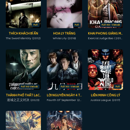
Full
Full
Full HD - Vietsub
THÍCH KHÁCH BÍ ẨN
HOA LY TRẮNG
KHAI PHONG GIÁNG MA KÝ
The Sword Identity (2012)
White Lily (2016)
Exorcist Judge Bao ( 2019)
Full HD Vietsub
Full HD - Vietsub
Full
THÀNH PHỐ THẤT LẠC: CUỘC CHIẾN CÔNG LÝ
LỜI NGUYỀN NGÀY 4 THÁNG 9
LIÊN MINH CÔNG LÝ
迷城之正义对决 (2023)
Fourth Of September (2018)
Justice League (2017)