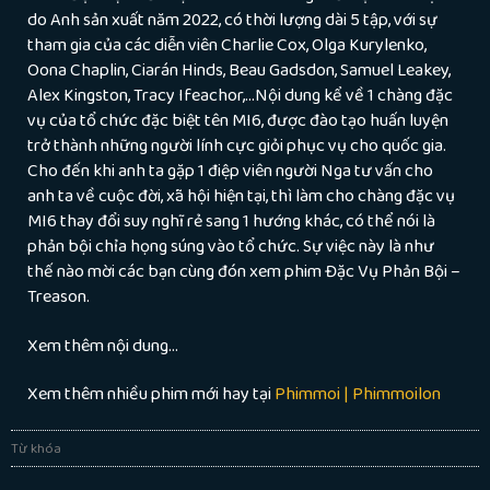
do Anh sản xuất năm 2022, có thời lượng dài 5 tập, với sự
tham gia của các diễn viên Charlie Cox, Olga Kurylenko,
Oona Chaplin, Ciarán Hinds, Beau Gadsdon, Samuel Leakey,
Alex Kingston, Tracy Ifeachor,…Nội dung kể về 1 chàng đặc
vụ của tổ chức đặc biệt tên MI6, được đào tạo huấn luyện
trở thành những người lính cực giỏi phục vụ cho quốc gia.
Cho đến khi anh ta gặp 1 điệp viên người Nga tư vấn cho
anh ta về cuộc đời, xã hội hiện tại, thì làm cho chàng đặc vụ
MI6 thay đổi suy nghĩ rẻ sang 1 hướng khác, có thể nói là
phản bội chỉa họng súng vào tổ chức. Sự việc này là như
thế nào mời các bạn cùng đón xem phim Đặc Vụ Phản Bội –
Treason.
Xem thêm nội dung…
Xem thêm nhiều phim mới hay tại
Phimmoi | Phimmoilon
Từ khóa