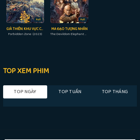
Full
Full
GIÀ THIÊN: KHU VỰC CẤM
MA ĐẠO TƯỢNG NHÂN
Forbidden Zone (2023)
The Devildom Elephant Man (2023)
TOP XEM PHIM
TOP NGÀY
TOP TUẦN
TOP THÁNG