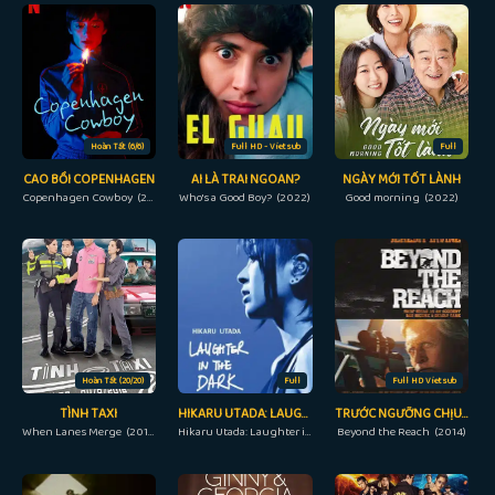
Hoàn Tất (6/6)
Full HD - Vietsub
Full
CAO BỒI COPENHAGEN
AI LÀ TRAI NGOAN?
NGÀY MỚI TỐT LÀNH
Copenhagen Cowboy (2023)
Who's a Good Boy? (2022)
Good morning (2022)
Hoàn Tất (20/20)
Full
Full HD Vietsub
TÌNH TAXI
HIKARU UTADA: LAUGHTER IN THE DARK TOUR 2018
TRƯỚC NGƯỠNG CHỊU ĐỰNG
When Lanes Merge (2010)
Hikaru Utada: Laughter in the Dark Tour 2018 (2019)
Beyond the Reach (2014)