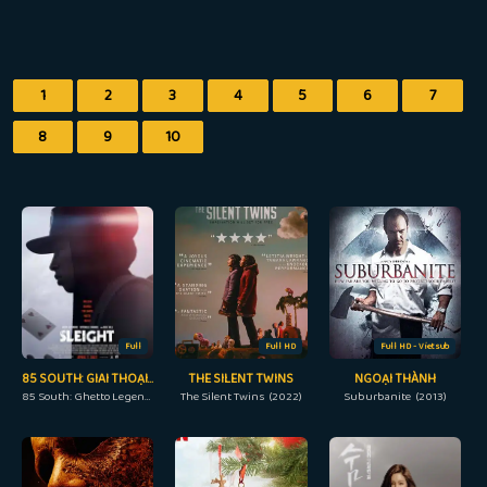
1
2
3
4
5
6
7
8
9
10
Full
Full HD
Full HD - Vietsub
85 SOUTH: GIAI THOẠI ĐƯỜNG PHỐ
THE SILENT TWINS
NGOẠI THÀNH
85 South: Ghetto Legends (2023)
The Silent Twins (2022)
Suburbanite (2013)