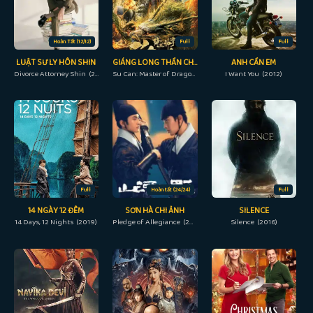
Hoàn Tất (12/12)
Full
Full
LUẬT SƯ LY HÔN SHIN
GIÁNG LONG THẦN CHƯỞNG TÔ KHẤT NHI
ANH CẦN EM
Divorce Attorney Shin (2023)
Su Can: Master of Dragon-strike Palms (2018)
I Want You (2012)
Full
Hoàn tất (24/24)
Full
14 NGÀY 12 ĐÊM
SƠN HÀ CHI ẢNH
SILENCE
14 Days, 12 Nights (2019)
Pledge of Allegiance (2023)
Silence (2016)