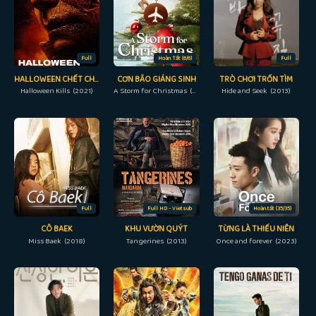
Full
Hoàn Tất (6/6)
Full
HALLOWEEN CHẾT CHÓC
CƠN BÃO GIÁNG SINH
TRÒ CHƠI TRỐN TÌM
Halloween Kills (2021)
A Storm for Christmas (2022)
Hide and Seek (2013)
Full
Full HD - Vietsub
Hoàn tất (35/35)
CÔ BAEK
KHU VƯỜN QUÝT
TỪNG LÀ THIẾU NIÊN
Miss Baek (2018)
Tangerines (2013)
Once and forever (2023)