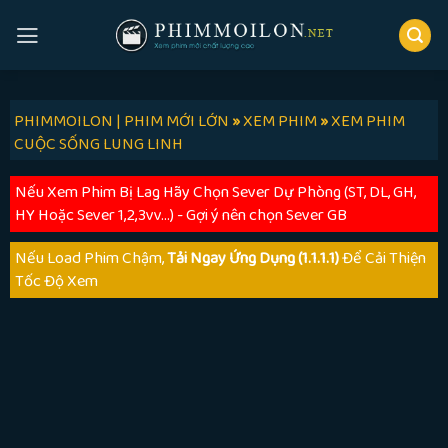
Skip
to
content
PHIMMOILON | PHIM MỚI LỚN
»
XEM PHIM
»
XEM PHIM
CUỘC SỐNG LUNG LINH
Nếu Xem Phim Bị Lag Hãy Chọn Sever Dự Phòng (ST, DL, GH,
HY Hoặc Sever 1,2,3vv...) - Gợi ý nên chọn Sever GB
Nếu Load Phim Chậm,
Tải Ngay Ứng Dụng (1.1.1.1)
Để Cải Thiện
Tốc Độ Xem