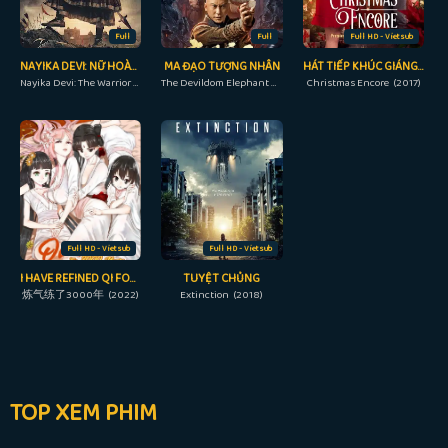
Full
Full
Full HD - Vietsub
NAYIKA DEVI: NỮ HOÀNG CHIẾN BINH
MA ĐẠO TƯỢNG NHÂN
HÁT TIẾP KHÚC GIÁNG SINH
Nayika Devi: The Warrior Queen (2022)
The Devildom Elephant Man (2023)
Christmas Encore (2017)
Full HD - Vietsub
Full HD - Vietsub
I HAVE REFINED QI FOR 3000 YEARS!
TUYỆT CHỦNG
炼气练了3000年 (2022)
Extinction (2018)
TOP XEM PHIM