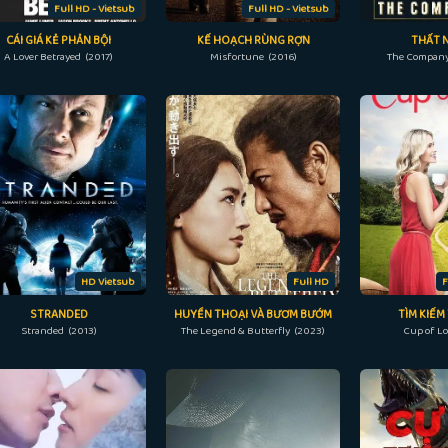
Full HD - Vietsub
Full HD - Vietsub
CÁI GIÁ KẺ PHẢN BỘI
KẾ HOẠCH RÙNG RỢN
THẤT 
A Lover Betrayed (2017)
Misfortune (2016)
The Company
HD Vietsub
Full HD
F
STRANDED
HUYỀN THOẠI VÀ BƯƠM BƯỚM
TÌM KIẾM
Stranded (2013)
The Legend & Butterfly (2023)
Cup of Lo