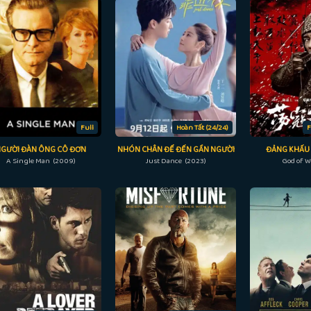
Full
Hoàn Tất (24/24)
F
NGƯỜI ĐÀN ÔNG CÔ ĐƠN
NHÓN CHÂN ĐỂ ĐẾN GẦN NGƯỜI
ĐẢNG KHẤU
A Single Man (2009)
Just Dance (2023)
God of W