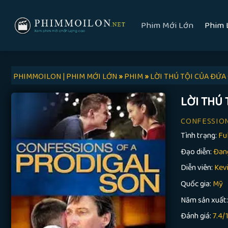
Skip
to
Phim Mới Lớn
Phim 
content
PHIMMOILON | PHIM MỚI LỚN
»
PHIM
»
LỜI THÚ TỘI CỦA ĐỨ
LỜI THÚ
CONFESSION
Tình trạng:
Fu
Đạo diễn:
Đan
Diễn viên:
Kevi
Quốc gia:
Mỹ
Năm sản xuất
Đánh giá:
7.4/