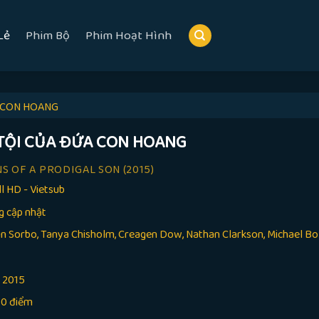
Lẻ
Phim Bộ
Phim Hoạt Hình
A CON HOANG
 TỘI CỦA ĐỨA CON HOANG
S OF A PRODIGAL SON
(2015)
ll HD - Vietsub
g cập nhật
n Sorbo, Tanya Chisholm, Creagen Dow, Nathan Clarkson, Michael Bolte
:
2015
10 điểm