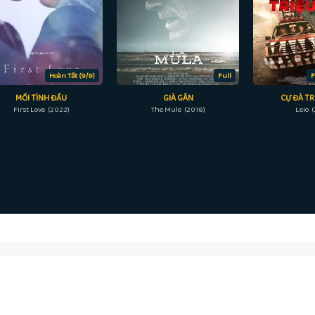
Hoàn Tất (9/9)
Full
F
MỐI TÌNH ĐẦU
GIÀ GÂN
CỰ ĐÀ TR
First Love (2022)
The Mule (2018)
Leio 