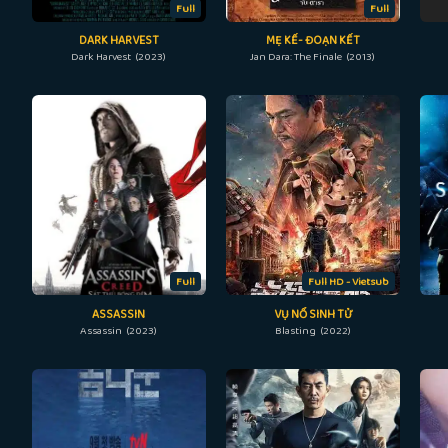
Full
Full
DARK HARVEST
MẸ KẾ- ĐOẠN KẾT
Dark Harvest (2023)
Jan Dara: The Finale (2013)
Full
Full HD - Vietsub
ASSASSIN
VỤ NỔ SINH TỬ
Assassin (2023)
Blasting (2022)