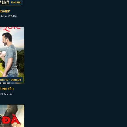
Full HD
NGHIỆP
 Men (2010)
ull HD - Vietsub
 TÌNH YÊU
ve (2016)