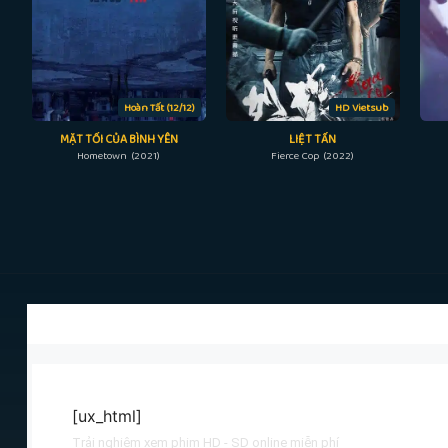
Hoàn Tất (12/12)
HD Vietsub
MẶT TỐI CỦA BÌNH YÊN
LIỆT TẤN
Hometown (2021)
Fierce Cop (2022)