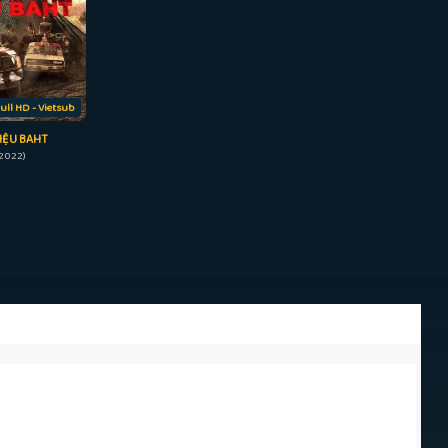
ull HD - Vietsub
IỆU BAHT
(2022)