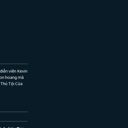
diễn viên Kevin
 con hoang mà
i Thú Tội Của