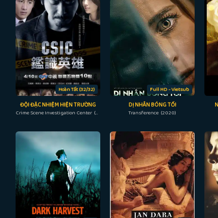
Hoàn Tất (32/32)
Full HD - Vietsub
ĐỘI ĐẶC NHIỆM HIỆN TRƯỜNG
DỊ NHÂN BÓNG TỐI
Crime Scene Investigation Center (2015)
Transference (2020)