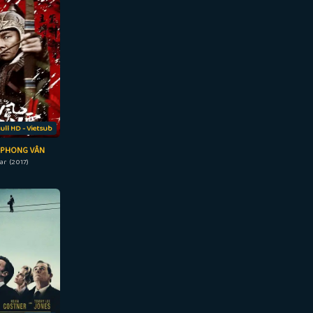
ull HD - Vietsub
 PHONG VÂN
ar (2017)