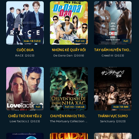
Hoàn Tất (12/12)
Full HD
Full
CUỘC ĐUA
NHỮNG KẺ QUẤY RỐI
TAY ĐẤM HUYỀN THOẠI 3
RACE (2023)
De Dana Dan (2009)
Creed III (2023)
Full
Full HD - Vietsub
Hoàn Tất (8/8)
CHIÊU TRÒ KHI YÊU 2
CHUYỆN KINH DỊ TRONG NHÀ XÁC
THÁNH VỰC SUMO
Love Tactics 2 (2023)
The Mortuary Collection (2019)
Sanctuary (2023)