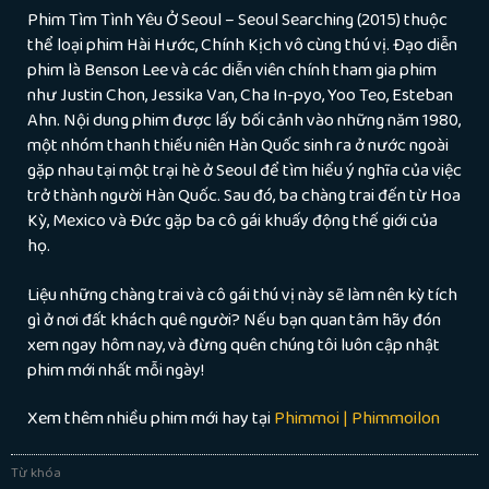
Phim Tìm Tình Yêu Ở Seoul – Seoul Searching (2015) thuộc
thể loại phim Hài Hước, Chính Kịch vô cùng thú vị. Đạo diễn
phim là Benson Lee và các diễn viên chính tham gia phim
như Justin Chon, Jessika Van, Cha In-pyo, Yoo Teo, Esteban
Ahn. Nội dung phim được lấy bối cảnh vào những năm 1980,
một nhóm thanh thiếu niên Hàn Quốc sinh ra ở nước ngoài
gặp nhau tại một trại hè ở Seoul để tìm hiểu ý nghĩa của việc
trở thành người Hàn Quốc. Sau đó, ba chàng trai đến từ Hoa
Kỳ, Mexico và Đức gặp ba cô gái khuấy động thế giới của
họ.
Liệu những chàng trai và cô gái thú vị này sẽ làm nên kỳ tích
gì ở nơi đất khách quê người? Nếu bạn quan tâm hãy đón
xem ngay hôm nay, và đừng quên chúng tôi luôn cập nhật
phim mới nhất mỗi ngày!
Xem thêm nhiều phim mới hay tại
Phimmoi | Phimmoilon
Từ khóa