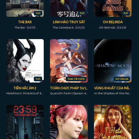
Full
Full
Full
THE BAR
LINH HÀO TRUY SÁT
OH BELINDA
The Bar (2017)
The Comeback (2023)
Oh Belinda (2023)
Full
Hoàn Tất (12/12)
HD Vietsub
TIÊN HẮC ÁM 2
TOÀN CHỨC PHÁP SƯ (PHẦN 4)
VÙNG KHUẤT CỦA MẶT TRĂNG
Maleficent: Mistress of Evil (2019)
Quanzhi Fashi (Season 4) (2020)
In the Shadow of the Moon (2007)