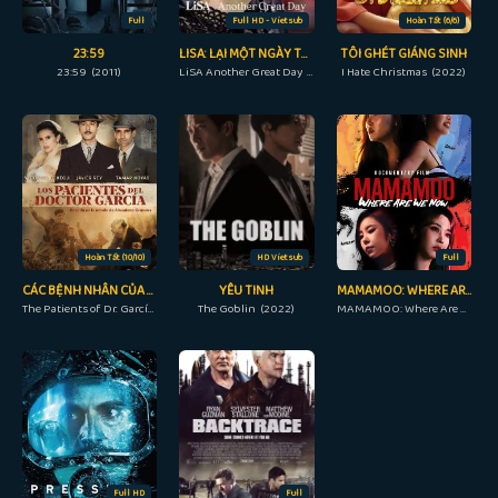
Full
Full HD - Vietsub
Hoàn Tất (6/6)
23:59
LISA: LẠI MỘT NGÀY TUYỆT VỜI
TÔI GHÉT GIÁNG SINH
23:59 (2011)
LiSA Another Great Day (2022)
I Hate Christmas (2022)
Hoàn Tất (10/10)
HD Vietsub
Full
CÁC BỆNH NHÂN CỦA BÁC SĨ GARCÍA
YÊU TINH
MAMAMOO: WHERE ARE WE NOW
The Patients of Dr. García (2023)
The Goblin (2022)
MAMAMOO: Where Are We Now (2022)
Full HD
Full