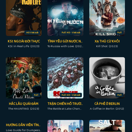
HD Vietsub
Full HD - Vietsub
Full
KSI: NGOÀI ĐỜI THỰC
TÌNH YÊU GỬI NƯỚC NGA
XẠ THỦ CỪ KHÔI
KSI: In Real Life (2023)
To Russia with Love (2022)
Kill Shot (2023)
Full
Full HD - Vietsub
Full
HẮC LÂU QUÁI ĐÀM
TRẬN CHIẾN HỒ TRƯỜNG TÂN
CÀ PHÊ Ở BERLIN
The HAUNTING (2023)
The Battle at Lake Changjin (2021)
A Coffee in Berlin (2012)
HƯỚNG DẪN VIÊN TÌNH YÊU
Love Guide for Dumpees (2015)