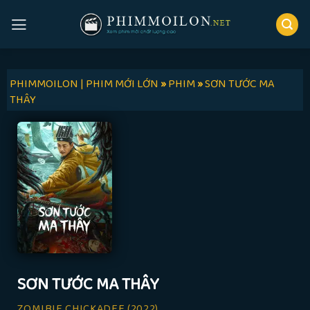
Skip
to
content
PHIMMOILON | PHIM MỚI LỚN
»
PHIM
»
SƠN TƯỚC MA
THÂY
SƠN TƯỚC MA THÂY
ZOMIBIE CHICKADEE
(2022)