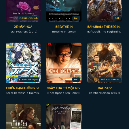
Full HD - Vietsub
Full
Full
XE ĐẨY HOA
BREATHE IN
BAHUBALI: THE BEGINNING
Petal Pushers (2019)
Breathe In (2013)
Bāhubali: The Beginning (2011)
Hoàn Tất (16/16)
Full
Full HD - Vietsub
CHIẾN HẠM KHÔNG GIAN TIRAMISU
NGÀY XƯA CÓ MỘT NGÔI SAO
ĐẠO SƯ 2
Space Battleship Tiramisu (2017)
Once Upon a Star (2023)
Catcher Demon (2022)