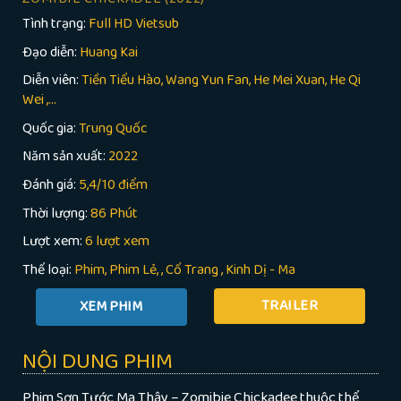
Tình trạng:
Full HD Vietsub
Đạo diễn:
Huang Kai
Diễn viên:
Tiền Tiểu Hào, Wang Yun Fan, He Mei Xuan, He Qi
Wei ,...
Quốc gia:
Trung Quốc
Năm sản xuất:
2022
Đánh giá:
5,4/10 điểm
Thời lượng:
86 Phút
Lượt xem:
6 lượt xem
Thể loại:
Phim
Phim Lẻ
,
Cổ Trang
,
Kinh Dị - Ma
TRAILER
NỘI DUNG PHIM
Phim Sơn Tước Ma Thây – Zomibie Chickadee thuộc thể