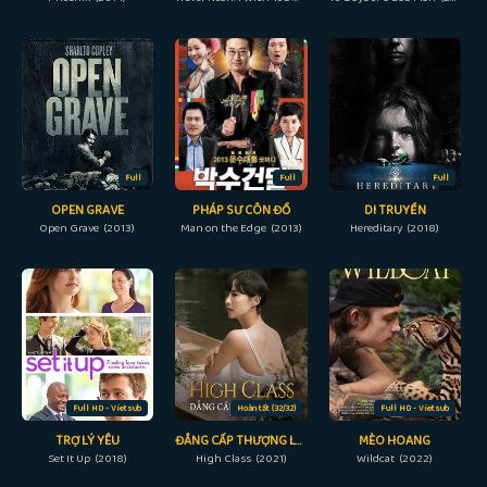
Full
Full
Full
OPEN GRAVE
PHÁP SƯ CÔN ĐỒ
DI TRUYỀN
Open Grave (2013)
Man on the Edge (2013)
Hereditary (2018)
Full HD - Vietsub
Hoàn tất (32/32)
Full HD - Vietsub
TRỢ LÝ YÊU
ĐẲNG CẤP THƯỢNG LƯU
MÈO HOANG
Set It Up (2018)
High Class (2021)
Wildcat (2022)