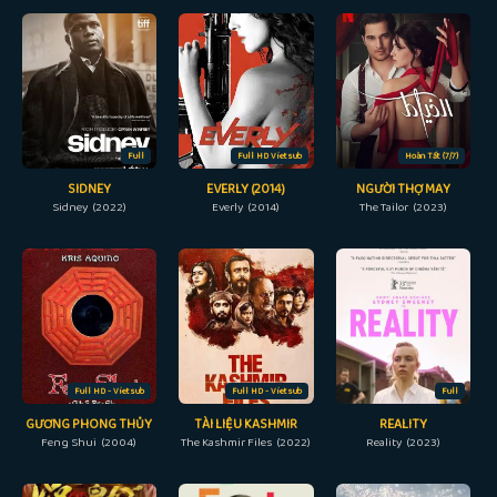
Full
Full HD Vietsub
Hoàn Tất (7/7)
SIDNEY
EVERLY (2014)
NGƯỜI THỢ MAY
Sidney (2022)
Everly (2014)
The Tailor (2023)
Full HD - Vietsub
Full HD - Vietsub
Full
GƯƠNG PHONG THỦY
TÀI LIỆU KASHMIR
REALITY
Feng Shui (2004)
The Kashmir Files (2022)
Reality (2023)