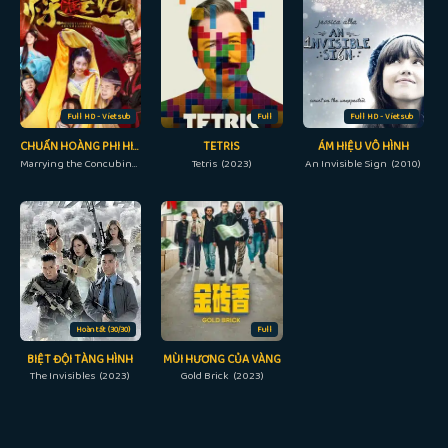
Full HD - Vietsub
Full
Full HD - Vietsub
CHUẨN HOÀNG PHI HIGHT LÊN NÀO
TETRIS
ÁM HIỆU VÔ HÌNH
Marrying the Concubines-to-be (2018)
Tetris (2023)
An Invisible Sign (2010)
Hoàn tất (30/30)
Full
BIỆT ĐỘI TÀNG HÌNH
MÙI HƯƠNG CỦA VÀNG
The Invisibles (2023)
Gold Brick (2023)