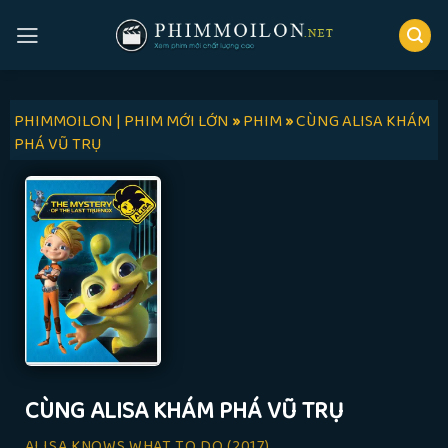
Skip
to
content
PHIMMOILON | PHIM MỚI LỚN
»
PHIM
»
CÙNG ALISA KHÁM
PHÁ VŨ TRỤ
CÙNG ALISA KHÁM PHÁ VŨ TRỤ
ALISA KNOWS WHAT TO DO
(2017)