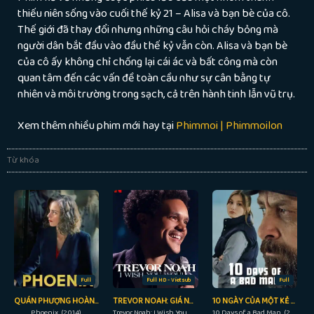
thiếu niên sống vào cuối thế kỷ 21 – Alisa và bạn bè của cô.
Thế giới đã thay đổi nhưng những câu hỏi cháy bỏng mà
người dân bắt đầu vào đầu thế kỷ vẫn còn. Alisa và bạn bè
của cô ấy không chỉ chống lại cái ác và bất công mà còn
quan tâm đến các vấn đề toàn cầu như sự cân bằng tự
nhiên và môi trường trong sạch, cả trên hành tinh lẫn vũ trụ.
Xem thêm nhiều phim mới hay tại
Phimmoi | Phimmoilon
Từ khóa
Full
Full HD - Vietsub
Full
QUÁN PHƯỢNG HOÀNG
TREVOR NOAH: GIÁ NHƯ BẠN…
10 NGÀY CỦA MỘT KẺ XẤU
Phoenix (2014)
Trevor Noah: I Wish You Would (2022)
10 Days of a Bad Man (2023)