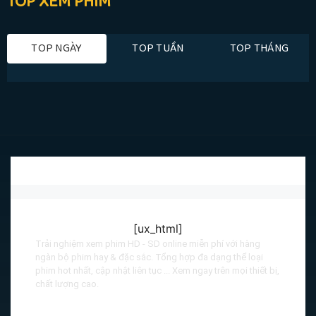
TOP XEM PHIM
TOP NGÀY
TOP TUẦN
TOP THÁNG