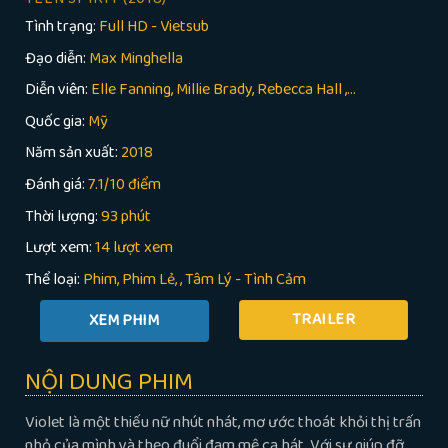
Tình trạng:
Full HD - Vietsub
Đạo diễn:
Max Minghella
Diễn viên:
Elle Fanning, Millie Brady, Rebecca Hall ,...
Quốc gia:
Mỹ
Năm sản xuất:
2018
Đánh giá:
7.1/10 điểm
Thời lượng:
93 phút
Lượt xem:
14 lượt xem
Thể loại:
Phim
Phim Lẻ
,
Tâm Lý - Tình Cảm
TRAILER
NỘI DUNG PHIM
Violet là một thiếu nữ nhút nhát, mơ ước thoát khỏi thị trấn
nhỏ của mình và theo đuổi đam mê ca hát. Với sự giúp đỡ