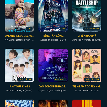
Full
Full
Full HD Vietsub
UM ANO INESQUECÍVEL – INVERNO
TỔNG TẤN CÔNG
CHIẾN HẠM MỸ
An Unforgettable Year – Winter (2023)
Attack the Block (2011)
American Warships (2012)
Hoàn Tất (5/5)
HD Vietsub
Hoàn Tất (16/16)
I AM YOUR KING 1
CAO BỒI COPENHAGEN: TRÒ CHUYỆN ĐÊM VỚI NICOLAS WINDING REFN
TIỆM LÀM TÓC FLY HIGH, BUTTERFLY
I Am Your King 1 (2023)
Copenhagen Cowboy: Nightcall with Nicolas Winding Refn (2023)
Salon De Nabi (2022)