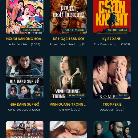
Hoàn Tất (20/20)
Full HD - Vietsub
Full HD - Vietsub
NGƯỜI ĐÀN ÔNG HOÀN HẢO
KẾ HOẠCH SĂN SÓI
KỴ SỸ XANH
A Perfect Man (2022)
Project Wolf Hunting (2022)
The Green Knight (2021)
Full
Hoàn Tất (8/8)
Full HD
ĐỊA ĐÀNG SỤP ĐỔ
VINH QUANG TRONG THÙ HẬN
TROMPERIE
Concrete Utopia (2023)
The Glory (2022)
Deception (2021)