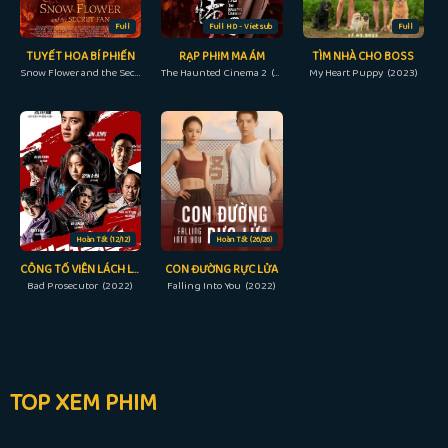
Full
Full HD - Vietsub
Full
TUYẾT HOA BÍ PHIẾN
RẠP PHIM MA ÁM
TÌM NHÀ CHO BOSS
Snow Flower and the Secret Fan (2011)
The Haunted Cinema 2 (2017)
My Heart Puppy (2023)
Hoàn Tất (12/12)
Hoàn Tất (26/26)
CÔNG TỐ VIÊN LÁCH LUẬT
CON ĐƯỜNG RỰC LỬA
Bad Prosecutor (2022)
Falling Into You (2022)
TOP XEM PHIM