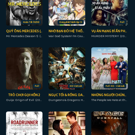
Hoàn Tất (10/10)
Đang phát hành tập 13
Full
QUÝ ÔNG MERCEDES (PHẦN 1)
NHỜ BẠN ĐÓ! HỆ THỐNG CHIẾN THẦN
VỤ ÁN MẠNG BÍ ẨN PHẦN 1
Mr. Mercedes (Season 1) (2017)
War God System! I’m Counting On You! (2022)
MURDER MYSTERY (2023)
Full
HD Vietsub
Full HD - Vietsub
TRÒ CHƠI GỌI HỒN 2
NGỤC TỐI & RỒNG: DANH DỰ CỦA KẺ TRỘM
NHỮNG NGƯỜI CHÚNG TA GHÉT Ở ĐÁM CƯỚI
Ouija: Origin of Evil (2016)
Dungeons & Dragons: Honor Among Thieves (2023)
The People We Hate at the Wedding (2022)