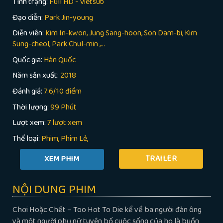
Tình trạng:
Full HD - Vietsub
Đạo diễn:
Park Jin-young
Diễn viên:
Kim In-kwon, Jung Sang-hoon, Son Dam-bi, Kim
Sung-cheol, Park Chul-min ,...
Quốc gia:
Hàn Quốc
Năm sản xuất:
2018
Đánh giá:
7.6/10 điểm
Thời lượng:
99 Phút
Lượt xem:
7 lượt xem
Thể loại:
Phim
Phim Lẻ
TRAILER
NỘI DUNG PHIM
Chơi Hoặc Chết – Too Hot To Die kể về ba người đàn ông
và một người phụ nữ tuyên bố cuộc sống của họ là buồn