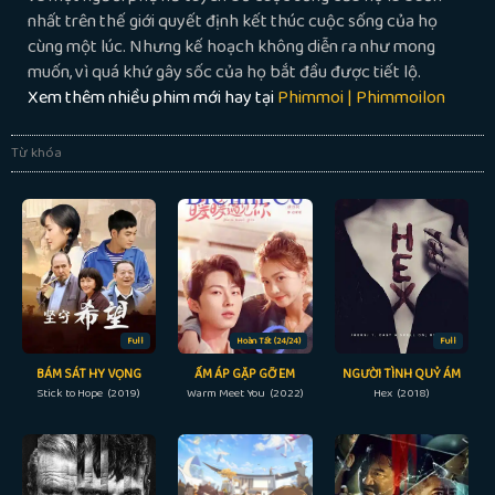
nhất trên thế giới quyết định kết thúc cuộc sống của họ
cùng một lúc. Nhưng kế hoạch không diễn ra như mong
muốn, vì quá khứ gây sốc của họ bắt đầu được tiết lộ.
Xem thêm nhiều phim mới hay tại
Phimmoi | Phimmoilon
Từ khóa
Full
Hoàn Tất (24/24)
Full
BÁM SÁT HY VỌNG
ẤM ÁP GẶP GỠ EM
NGƯỜI TÌNH QUỶ ÁM
Stick to Hope (2019)
Warm Meet You (2022)
Hex (2018)