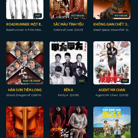
Full
HD Vietsub
HD Vietsub
ROADRUNNER: MỘT BỘ PHIM VỀ ANTHONY BOURDAIN
SẮC MÀU TÌNH YÊU
KHÔNG GIAN CHẾT: SỰ SỤP ĐỔ
Roadrunner: A Film About Anthony Bourdain (2021)
Colors of Love (2021)
Dead Space: Downfall (2008)
Hoàn Tất (30/30)
Full
Full
HÀN SƠN TIỀM LONG
BÊN A
AGENT MR CHAN
Ghost Dragon of Cold Mountain (2014)
Party A (2018)
Agent Mr Chan (2018)