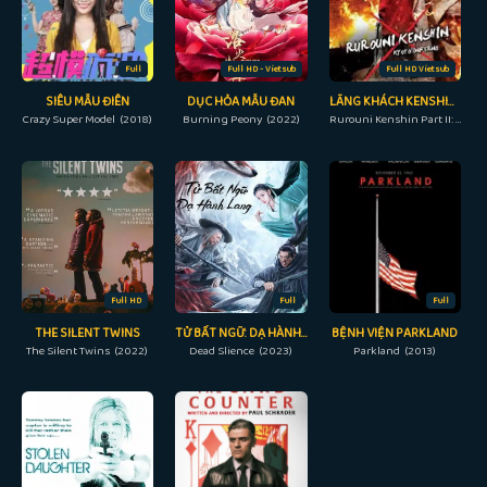
Full
Full HD - Vietsub
Full HD Vietsub
SIÊU MẪU ĐIÊN
DỤC HỎA MẪU ĐAN
LÃNG KHÁCH KENSHIN 2: ĐẠI HỎA KYOTO
Crazy Super Model (2018)
Burning Peony (2022)
Rurouni Kenshin Part II: Kyoto Inferno (2014)
Full HD
Full
Full
THE SILENT TWINS
TỬ BẤT NGỮ: DẠ HÀNH LANG
BỆNH VIỆN PARKLAND
The Silent Twins (2022)
Dead Slience (2023)
Parkland (2013)