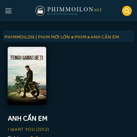
Skip
to
content
PHIMMOILON | PHIM MỚI LỚN
»
PHIM
»
ANH CẦN EM
ANH CẦN EM
I WANT YOU
(2012)