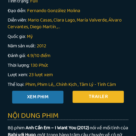
Tình trạng:
Full
Đạo diễn:
Fernando González Molina
Diễn viên:
Mario Casas, Clara Lago, María Valverde, Álvaro
Cervantes, Diego Martín ,...
Quốc gia:
Mỹ
Năm sản xuất:
2012
Đánh giá:
4.9/10 điểm
Thời lượng:
130 Phút
Lượt xem:
23 lượt xem
Thể loại:
Phim
Phim Lẻ
,
Chính Kịch
,
Tâm Lý - Tình Cảm
TRAILER
NỘI DUNG PHIM
Bộ phim
Anh Cần Em – I Want You (2012)
nói về mối tình của
Babi với Hugo
, một trong hàng trăm câu chuyện về cô nữ