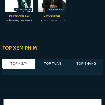
Full HD - Vietsub
Full HD - Vietsub
KẺ CẮP CON GÁI
MÁY ĐẾM THẺ
Stolen Daughter (2015)
The Card Counter (2021)
TOP XEM PHIM
TOP NGÀY
TOP TUẦN
TOP THÁNG