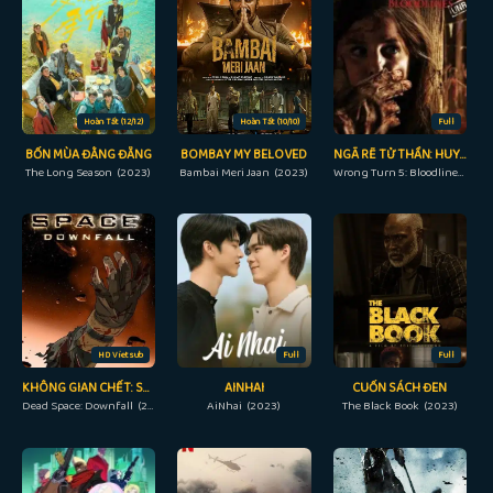
Hoàn Tất (12/12)
Hoàn Tất (10/10)
Full
BỐN MÙA ĐẰNG ĐẴNG
BOMBAY MY BELOVED
NGÃ RẼ TỬ THẦN: HUYẾT THỐNG
The Long Season (2023)
Bambai Meri Jaan (2023)
Wrong Turn 5: Bloodlines (2012)
HD Vietsub
Full
Full
KHÔNG GIAN CHẾT: SỰ SỤP ĐỔ
AINHAI
CUỐN SÁCH ĐEN
Dead Space: Downfall (2008)
AiNhai (2023)
The Black Book (2023)