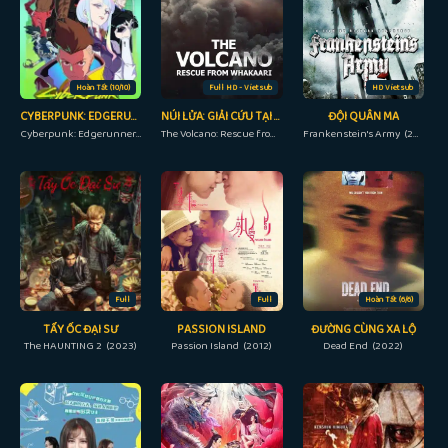
Hoàn Tất (10/10)
Full HD - Vietsub
HD Vietsub
CYBERPUNK: EDGERUNNERS
NÚI LỬA: GIẢI CỨU TẠI WHAKAARI
ĐỘI QUÂN MA
Cyberpunk: Edgerunners (2022)
The Volcano: Rescue from Whakaari (2022)
Frankenstein's Army (2013)
Full
Full
Hoàn Tất (6/6)
TẨY ỐC ĐẠI SƯ
PASSION ISLAND
ĐƯỜNG CÙNG XA LỘ
The HAUNTING 2 (2023)
Passion Island (2012)
Dead End (2022)