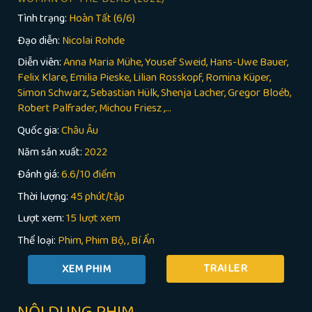
Tình trạng:
Hoàn Tất (6/6)
Đạo diễn:
Nicolai Rohde
Diễn viên:
Anna Maria Mühe, Yousef Sweid, Hans-Uwe Bauer,
Felix Klare, Emilia Pieske, Lilian Rosskopf, Romina Küper,
Simon Schwarz, Sebastian Hülk, Shenja Lacher, Gregor Bloéb,
Robert Palfrader, Michou Friesz ,...
Quốc gia:
Châu Âu
Năm sản xuất:
2022
Đánh giá:
6.6/10 điểm
Thời lượng:
45 phút/tập
Lượt xem:
15 lượt xem
Thể loại:
Phim
Phim Bộ
,
Bí Ẩn
TRAILER
NỘI DUNG PHIM