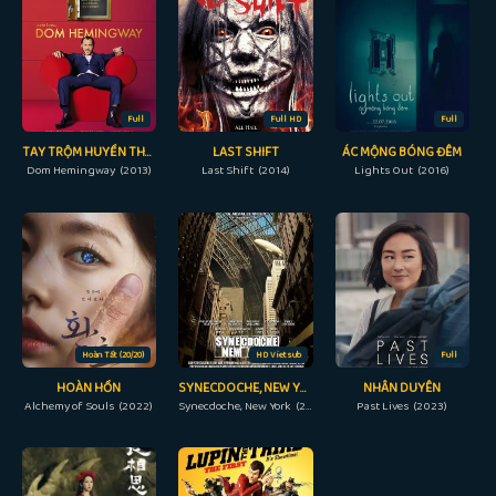
Full
Full HD
Full
TAY TRỘM HUYỀN THOẠI
LAST SHIFT
ÁC MỘNG BÓNG ĐÊM
Dom Hemingway (2013)
Last Shift (2014)
Lights Out (2016)
Hoàn Tất (20/20)
HD Vietsub
Full
HOÀN HỒN
SYNECDOCHE, NEW YORK
NHÂN DUYÊN
Alchemy of Souls (2022)
Synecdoche, New York (2008)
Past Lives (2023)