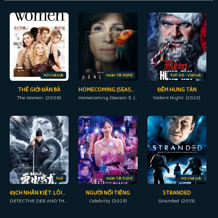
HD Vietsub
Hoàn Tất (10/10)
Full HD - Vietsub
THẾ GIỚI ĐÀN BÀ
HOMECOMING (SEASON 1)
ĐÊM HUNG TÀN
The Women (2008)
Homecoming (Season 1) (2018)
Violent Night (2022)
Full
Hoàn Tất (12/12)
HD Vietsub
ĐỊCH NHÂN KIỆT: LÔI HỎA HUYỀN LONG
NGƯỜI NỔI TIẾNG
STRANDED
DETECTIVE DEE AND THE DRAGON OF FIRE (2023)
Celebrity (2023)
Stranded (2013)