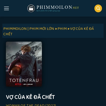
Skip
to
content
PHIMMOILON | PHIM MỚI LỚN
»
PHIM
»
VỢ CỦA KẺ ĐÃ
CHẾT
VỢ CỦA KẺ ĐÃ CHẾT
WOMAN OF THE DEAD
(2022)