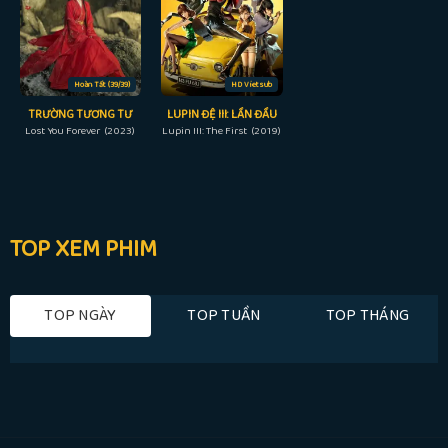
Hoàn Tất (39/39)
HD Vietsub
TRƯỜNG TƯƠNG TƯ
LUPIN ĐỆ III: LẦN ĐẦU
Lost You Forever (2023)
Lupin III: The First (2019)
TOP XEM PHIM
TOP NGÀY
TOP TUẦN
TOP THÁNG