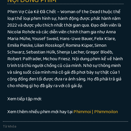
Phim Vợ Của Kẻ Đã Chết – Woman of the Dead thuộc thể
loại thể loại phim hình sự, hành động được phát hành năm
2022 và được yêu thích nhất thời gian qua. Đạo diễn viên là
Nicolai Rohde và các diễn viên chính tham gia như Anna
Maria Mühe, Yousef Sweid, Hans-Uwe Bauer, Felix Klare,
Emilia Pieske, Lilian Rosskopf, Romina Küper, Simon
Schwarz, Sebastian Hülk, Shenja Lacher, Gregor Bloéb,
Robert Palfrader, Michou Friesz. Nội dung phim kể về hành
trình trả thù người chồng cũ của mình. Nhờ sự thông minh
và sáng suốt của mình mà cô gái đã phơi bày sự thật của 1
cộng đồng đen tối được đưa ra ánh sáng. Họ đã phải trả giá
cho những gì họ đã gây ra với cô gái ấy.
Xem tiếp tập mới:
Xem thêm nhiều phim mới hay tại
Phimmoi | Phimmoilon
Từ khóa