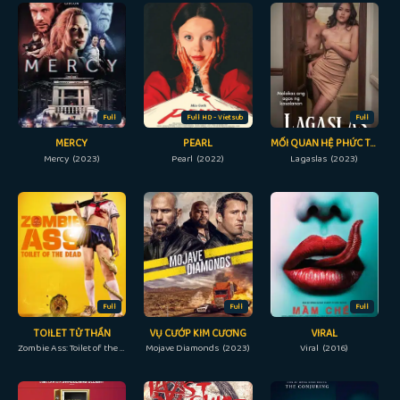
Full
Full HD - Vietsub
Full
MERCY
PEARL
MỐI QUAN HỆ PHỨC TẠP
Mercy (2023)
Pearl (2022)
Lagaslas (2023)
Full
Full
Full
TOILET TỬ THẦN
VỤ CƯỚP KIM CƯƠNG
VIRAL
Zombie Ass: Toilet of the Dead (2012)
Mojave Diamonds (2023)
Viral (2016)