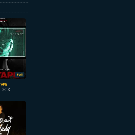
Full
TAPE
 (2013)