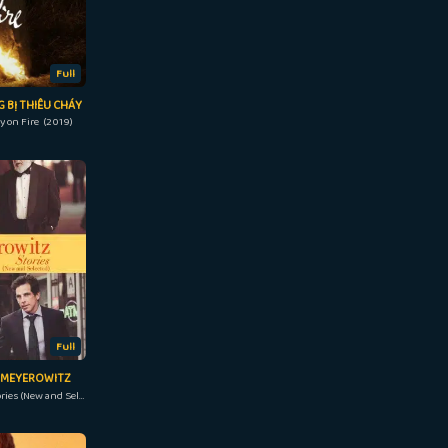
Full
 BỊ THIÊU CHÁY
dy on Fire (2019)
Full
 MEYEROWITZ
The Meyerowitz Stories (New and Selected) (2017)