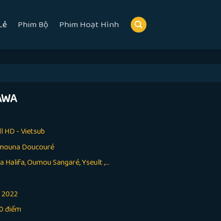
Lẻ
Phim Bộ
Phim Hoạt Hình
AWA
ll HD - Vietsub
mouna Doucouré
a Halifa, Oumou Sangaré, Yseult ,...
:
2022
10 điểm