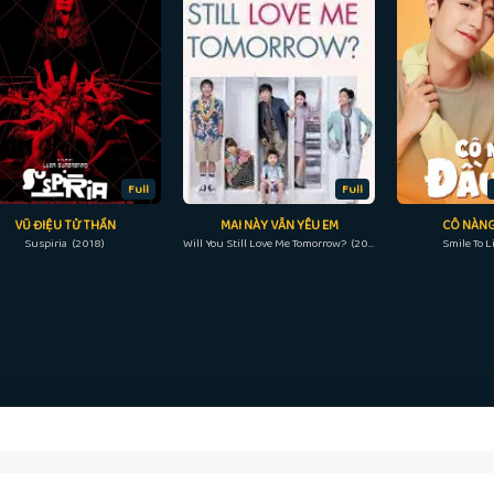
Full
Full
VŨ ĐIỆU TỬ THẦN
MAI NÀY VẪN YÊU EM
CÔ NÀNG
Suspiria (2018)
Will You Still Love Me Tomorrow? (2013)
Smile To L