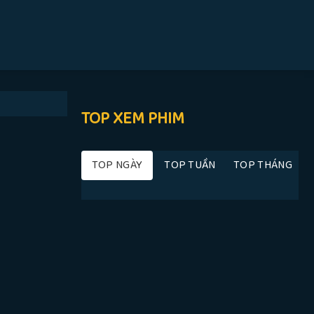
TOP XEM PHIM
TOP NGÀY
TOP TUẦN
TOP THÁNG