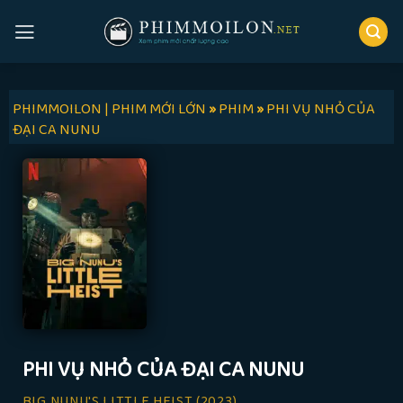
Skip
to
content
PHIMMOILON | PHIM MỚI LỚN
»
PHIM
»
PHI VỤ NHỎ CỦA
ĐẠI CA NUNU
PHI VỤ NHỎ CỦA ĐẠI CA NUNU
BIG NUNU'S LITTLE HEIST
(2023)