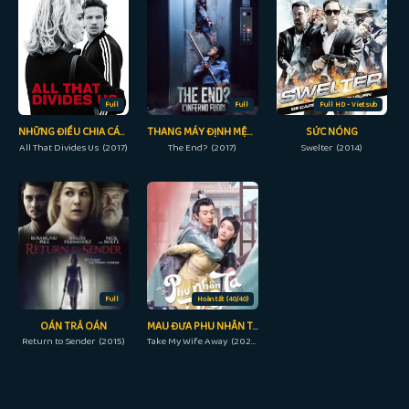
Full
Full
Full HD - Vietsub
NHỮNG ĐIỀU CHIA CÁCH CHÚNG TA
THANG MÁY ĐỊNH MỆNH
SỨC NÓNG
All That Divides Us (2017)
The End? (2017)
Swelter (2014)
Full
Hoàn tất (40/40)
OÁN TRẢ OÁN
MAU ĐƯA PHU NHÂN TA ĐI GIÙM
Return to Sender (2015)
Take My Wife Away (2023)