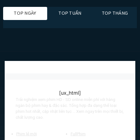
TOP NGÀY
TOP TUẦN
TOP THÁNG