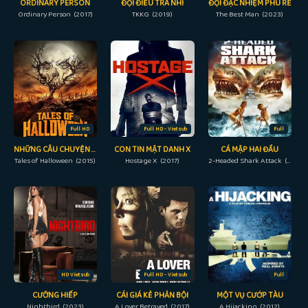
ORDINARY PERSON
ĐỘI ĐIỀU TRA NHÍ
ĐỘI ĐẶC NHIỆM PHÙ RỂ
Ordinary Person (2017)
TKKG (2019)
The Best Man (2023)
Full HD
Full HD - Vietsub
Full
NHỮNG CÂU CHUYỆN ĐÊM HALLOWEEN
CON TIN MẬT DANH X
CÁ MẬP HAI ĐẦU
Tales of Halloween (2015)
Hostage X (2017)
2-Headed Shark Attack (2012)
HD Vietsub
Full HD - Vietsub
Full
CƯỠNG HIẾP
CÁI GIÁ KẺ PHẢN BỘI
MỘT VỤ CƯỚP TÀU
Nightbird (2023)
A Lover Betrayed (2017)
A Hijacking (2012)