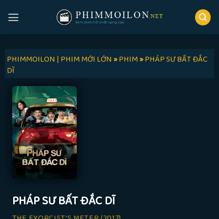
Skip
to
content
PHIMMOILON | PHIM MỚI LỚN
»
PHIM
»
PHÁP SƯ BẤT ĐẮC
DĨ
PHÁP SƯ BẤT ĐẮC DĨ
THE EXORCIST'S METER
(2017)