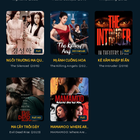
Full
HD Vietsub
Full
NGÔI TRƯỜNG MA QUÁI
MỊ ẢNH CUỒNG HOA
KẺ XÂM NHẬP BÍ ẨN
The Silenced (2015)
The Killing Angels (2022)
The Intruder (2019)
Full HD
Full
MA CÂY TRỖI DẬY
MAMAMOO: WHERE ARE WE NOW
Evil Dead Rise (2023)
MAMAMOO: Where Are We Now (2022)