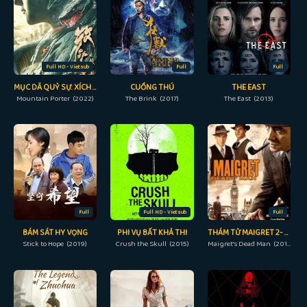
Full HD - Vietsub
Full
Full
MỤC DÃ QUỶ SỰ: XÍCH ĐAN CHÂU
CUỒNG THÚ
THE EAST
Mountain Porter (2022)
The Brink (2017)
The East (2013)
Full
Full HD - Vietsub
Full
BÁM SÁT HY VỌNG
PHI VỤ BẤT KHẢ THI
THÁM TỬ MAIGRET 2- NGƯỜI ĐÃ KHUẤT
Stick to Hope (2019)
Crush the Skull (2015)
Maigret's Dead Man (2016)