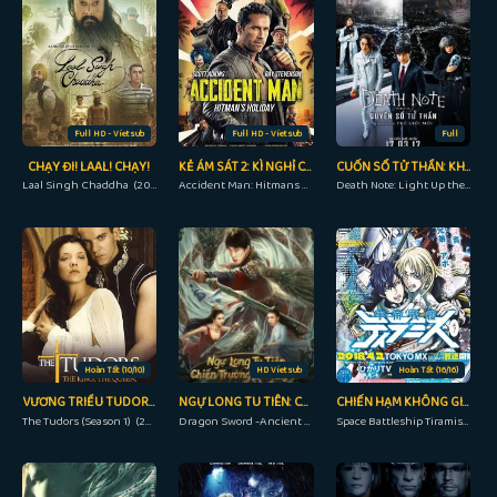
Full HD - Vietsub
Full HD - Vietsub
Full
CHẠY ĐI! LAAL! CHẠY!
KẺ ÁM SÁT 2: KÌ NGHỈ CỦA SÁT THỦ
CUỐN SỔ TỬ THẦN: KHAI SÁNG THẾ GIỚI MỚI
Laal Singh Chaddha (2022)
Accident Man: Hitmans Holiday (2022)
Death Note: Light Up the New World (2016)
Hoàn Tất (10/10)
HD Vietsub
Hoàn Tất (16/16)
VƯƠNG TRIỀU TUDORS (PHẦN 1)
NGỰ LONG TU TIÊN: CHIẾN TRƯỜNG THƯỢNG CỔ
CHIẾN HẠM KHÔNG GIAN TIRAMISU
The Tudors (Season 1) (2007)
Dragon Sword -Ancient Battlefield (2023)
Space Battleship Tiramisu (2017)