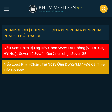
Skip
to
content
PHIMMOILON | PHIM MỚI LỚN
»
XEM PHIM
»
XEM PHIM
PHÁP SƯ BẤT ĐẮC DĨ
Nếu Xem Phim Bị Lag Hãy Chọn Sever Dự Phòng (ST, DL, GH,
HY Hoặc Sever 1,2,3vv...) - Gợi ý nên chọn Sever GB
Nếu Load Phim Chậm,
Tải Ngay Ứng Dụng (1.1.1.1)
Để Cải Thiện
Tốc Độ Xem