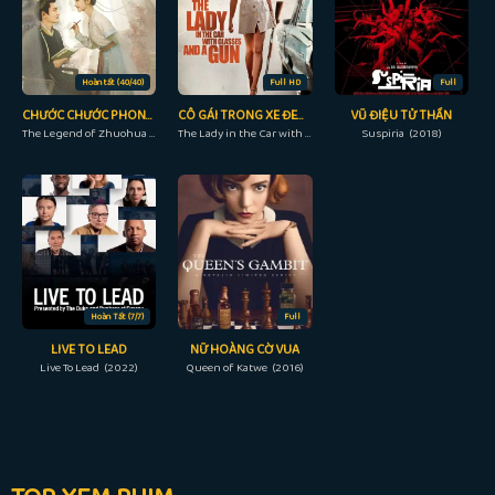
Hoàn tất (40/40)
Full HD
Full
CHƯỚC CHƯỚC PHONG LƯU
CÔ GÁI TRONG XE ĐEO KÍNH VỚI KHẨU SÚNG
VŨ ĐIỆU TỬ THẦN
The Legend of Zhuohua (2023)
The Lady in the Car with Glasses and a Gun (2015)
Suspiria (2018)
Hoàn Tất (7/7)
Full
LIVE TO LEAD
NỮ HOÀNG CỜ VUA
Live To Lead (2022)
Queen of Katwe (2016)