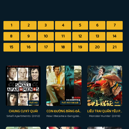
1
2
3
4
5
6
7
8
9
10
11
12
13
14
15
16
17
18
19
20
21
Full HD
Full HD Vietsub
Full
CHUNG CƯ KỲ QUÁI
CON ĐƯỜNG BĂNG ĐẢNG
LIÊU TRAI QUẦN YÊU PHỔ
Small Apartments (2012)
How I Became a Gangster (2020)
Monster Hunter (2019)