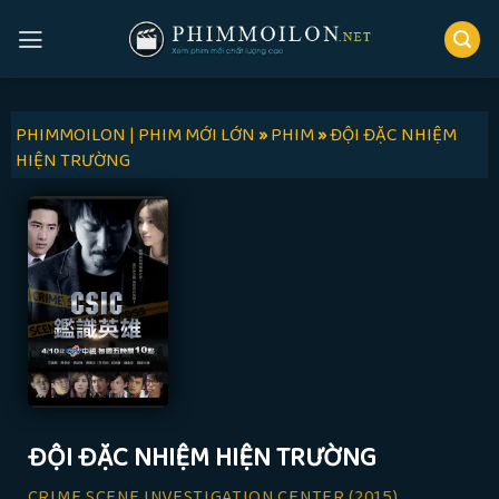
Skip
to
content
PHIMMOILON | PHIM MỚI LỚN
»
PHIM
»
ĐỘI ĐẶC NHIỆM
HIỆN TRƯỜNG
ĐỘI ĐẶC NHIỆM HIỆN TRƯỜNG
CRIME SCENE INVESTIGATION CENTER
(2015)