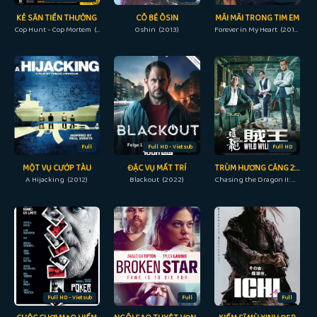
KẺ SĂN TIỀN THƯỞNG
CÔ BÉ ÔSIN
MÃI MÃI TRONG TIM EM
Cop Hunt - Cop Mortem (2016)
Oshin (2013)
Forever in My Heart (2019)
Full
Full HD - Vietsub
Full HD
MỘT VỤ CƯỚP TÀU
ĐẶC VỤ MẤT TRÍ
TRÙM HƯƠNG CẢNG 2: TRUY LONG
A Hijacking (2012)
Blackout (2022)
Chasing the Dragon II: Wild Wild Bunch (2019)
Full HD - Vietsub
Full
Full