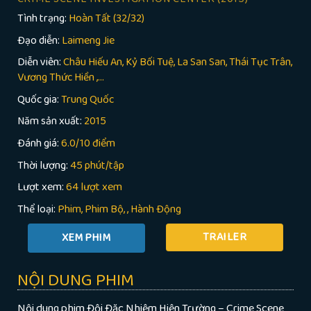
Tình trạng:
Hoàn Tất (32/32)
Đạo diễn:
Laimeng Jie
Diễn viên:
Châu Hiếu An, Kỷ Bối Tuệ, La San San, Thái Tục Trân,
Vương Thức Hiền ,...
Quốc gia:
Trung Quốc
Năm sản xuất:
2015
Đánh giá:
6.0/10 điểm
Thời lượng:
45 phút/tập
Lượt xem:
64 lượt xem
Thể loại:
Phim
Phim Bộ
,
Hành Động
TRAILER
NỘI DUNG PHIM
Nội dung phim Đội Đặc Nhiệm Hiện Trường – Crime Scene