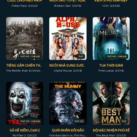
CUỘC CHƠI MẠO HIỂM
NGÔI SAO TUYỆT VỌNG
KIẾM SĨ MÙ XINH ĐẸP
Poker Face (2022)
Broken Star (2019)
ICHI (2008)
Full HD - Vietsub
Full
Full HD - Vietsub
TIẾNG GẦM CHIẾN THẮNG
NGÔI NHÀ SUNG SƯỚNG
TUA THỜI GIAN
The Battle: Roar to Victory (2019)
Alpha House (2014)
Time Lapse (2014)
Full HD - Vietsub
Full HD
Full
GÃ HỀ ĐIÊN LOẠN 2
QUÁI NHÂN ĐỐI ĐẦU
ĐỘI ĐẶC NHIỆM PHÙ RỂ
Terrifier 2 (2022)
Frankenstein vs. The Mummy (2015)
The Best Man (2023)