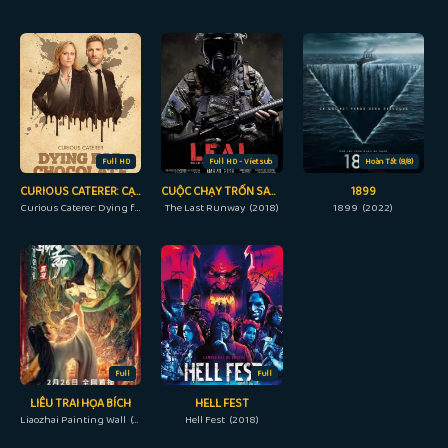
Full HD
Full HD - Vietsub
Hoàn Tất (8/8)
CURIOUS CATERER: CẠM BẪY SÔ CÔ LA
CUỘC CHẠY TRỐN SAU CÙNG
1899
Curious Caterer: Dying for Chocolate (2022)
The Last Runway (2018)
1899 (2022)
Full
Full
LIÊU TRAI HỌA BÍCH
HELL FEST
Liaozhai Painting Wall (2023)
Hell Fest (2018)