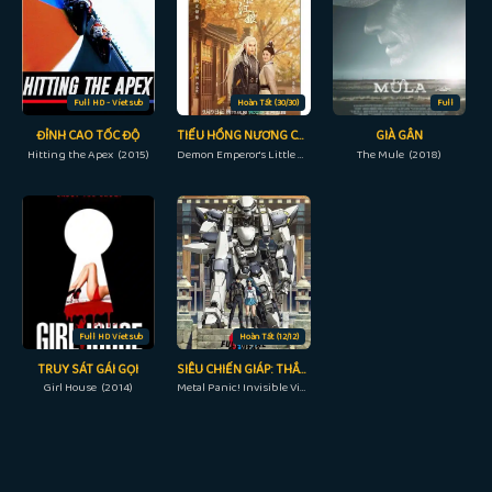
Full HD - Vietsub
Hoàn Tất (30/30)
Full
ĐỈNH CAO TỐC ĐỘ
TIỂU HỒNG NƯƠNG CỦA YÊU HOÀNG ĐẠI NHÂN
GIÀ GÂN
Hitting the Apex (2015)
Demon Emperor's Little Matchmaker (2022)
The Mule (2018)
Full HD Vietsub
Hoàn Tất (12/12)
TRUY SÁT GÁI GỌI
SIÊU CHIẾN GIÁP: THẮNG LỢI VÔ HÌNH
Girl House (2014)
Metal Panic! Invisible Victory (2017)