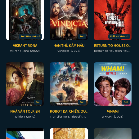
Full HD - Vietsub
Full
Full HD Vietsub
VIKRANT RONA
HẬN THÙ ĐẪM MÁU
RETURN TO HOUSE ON HAUNTED HILL
Vikrant Rona (2022)
Vindicta (2023)
Return to House on Haunted Hill (2007)
Full
Full
Full
NHÀ VĂN TOLKIEN
ROBOT ĐẠI CHIẾN: QUÁI THÚ TRỖI DẬY
WHAM!
Tolkien (2019)
Transformers: Rise of the Beasts (2023)
WHAM! (2023)