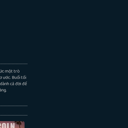
hức một trò
ơ ước. Buổi tối
 dành cả đời để
àng.