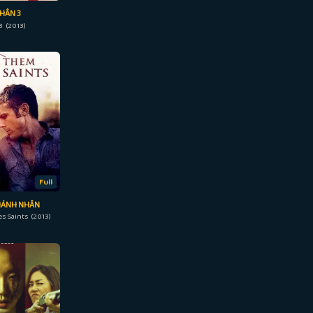
HÂN 3
3 (2013)
Full
HÁNH NHÂN
es Saints (2013)