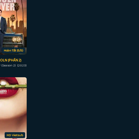
Hoàn Tất (5/5)
OLN (PHẦN 2)
 (Season 2) (2023)
HD Vietsub