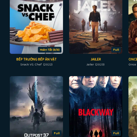
Hoàn Tất (8/8)
Full
BẾP TRƯỞNG BẾP ĂN VẶT
JAILER
Snack VS. Chef (2022)
Jailer (2023)
Full
Full