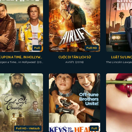
Full
Full HD
ONCE UPON A TIME… IN HOLLYWOOD
CUỘC DI TẢN LỊCH SỬ
LUẬT SƯ LINC
Once Upon a Time… in Hollywood (2019)
Airlift (2016)
The Lincoln Lawyer
Full HD - Vietsub
Full