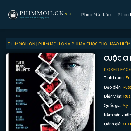
Skip
to
Phim Mới Lớn
Phim 
content
PHIMMOILON | PHIM MỚI LỚN
»
PHIM
»
CUỘC CHƠI MẠO HIỂM
CUỘC CH
POKER FAC
Tình trạng:
Fu
Đạo diễn:
Rus
Diễn viên:
Rus
Quốc gia:
Mỹ
Năm sản xuất
Đánh giá:
7.8/