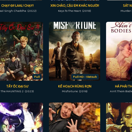
CHẠY ĐI! LAAL! CHẠY!
XIN CHÀO, CẬU EM KHÁC NGƯỜI!
SÁT N
aal Singh Chaddha (2022)
Keys To The Heart (2018)
Murder 
Full
Full HD - Vietsub
TẨY ỐC ĐẠI SƯ
KẾ HOẠCH RÙNG RỢN
HÁ PHẢI T
The HAUNTING 2 (2023)
Misfortune (2016)
Ain't Them Bodi