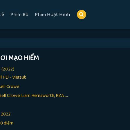
Lẻ
Phim Bộ
Phim Hoạt Hình
ƠI MẠO HIỂM
E
(2022)
ll HD - Vietsub
sell Crowe
sell Crowe, Liam Hemsworth, RZA ,...
:
2022
10 điểm