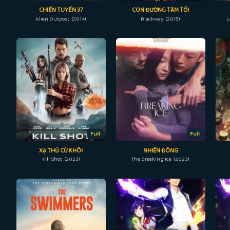
CHIẾN TUYẾN 37
CON ĐƯỜNG TĂM TỐI
Alien Outpost (2014)
Blackway (2015)
L
Full
Full
XẠ THỦ CỪ KHÔI
NHIÊN ĐÔNG
Kill Shot (2023)
The Breaking Ice (2023)