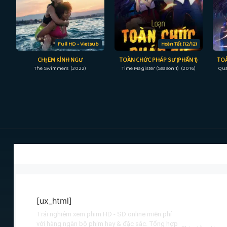
Full HD - Vietsub
Hoàn Tất (12/12)
CHỊ EM KÌNH NGƯ
TOÀN CHỨC PHÁP SƯ (PHẦN 1)
TOÀ
The Swimmers (2022)
Time Magister (Season 1) (2016)
Qua