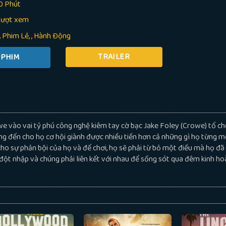
0 Phút
lượt xem
Phim Lẻ
,
Hành Động
TRAILER
e vào vai tỷ phú công nghệ kiêm tay cờ bạc Jake Foley (Crowe) tổ c
ng đến cho họ cơ hội giành được nhiều tiền hơn cả những gì họ từng m
cho sự phản bội của họ và để chơi, họ sẽ phải từ bỏ một điều mà họ đã
đột nhập và chúng phải liên kết với nhau để sống sót qua đêm kinh ho