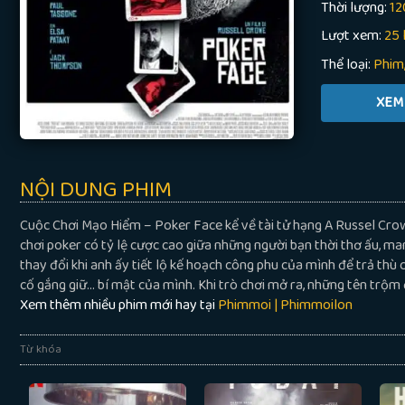
Thời lượng:
12
Lượt xem:
25 
Thể loại:
Phim
NỘI DUNG PHIM
Cuộc Chơi Mạo Hiểm – Poker Face kể về tài tử hạng A Russel Crow
chơi poker có tỷ lệ cược cao giữa những người bạn thời thơ ấu, ma
thay đổi khi anh ấy tiết lộ kế hoạch công phu của mình để trả thù 
cố gắng giữ… bí mật của mình. Khi trò chơi mở ra, những tên trộm 
Xem thêm nhiều phim mới hay tại
Phimmoi | Phimmoilon
Từ khóa