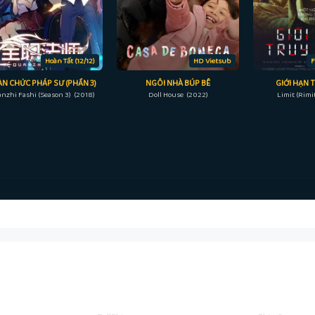
Hoàn Tất (12/12)
HD Vietsub
F
N CHỨC PHÁP SƯ (PHẦN 3)
NGÔI NHÀ BÚP BÊ
GIỚI HẠN 
nzhi Fashi (Season 3) (2018)
Doll House (2022)
Limit (Rimi