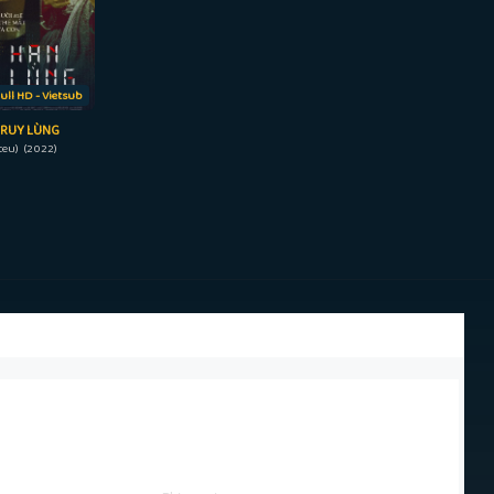
ull HD - Vietsub
TRUY LÙNG
teu) (2022)