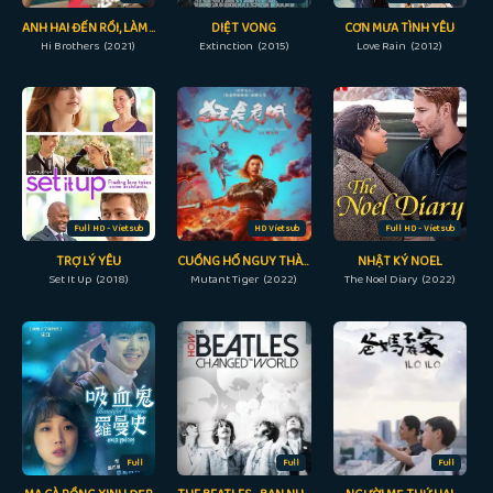
ANH HAI ĐẾN RỒI, LÀM SAO ĐÂY
DIỆT VONG
CƠN MƯA TÌNH YÊU
Hi Brothers (2021)
Extinction (2015)
Love Rain (2012)
Full HD - Vietsub
HD Vietsub
Full HD - Vietsub
TRỢ LÝ YÊU
CUỒNG HỔ NGUY THÀNH
NHẬT KÝ NOEL
Set It Up (2018)
Mutant Tiger (2022)
The Noel Diary (2022)
Full
Full
Full