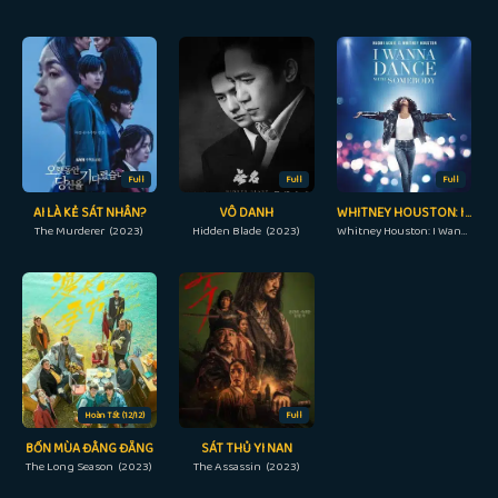
Full
Full
Full
AI LÀ KẺ SÁT NHÂN?
VÔ DANH
WHITNEY HOUSTON: I WANNA DANCE WITH SOMEBODY
The Murderer (2023)
Hidden Blade (2023)
Whitney Houston: I Wanna Dance with Somebody (2022)
Hoàn Tất (12/12)
Full
BỐN MÙA ĐẰNG ĐẴNG
SÁT THỦ YI NAN
The Long Season (2023)
The Assassin (2023)