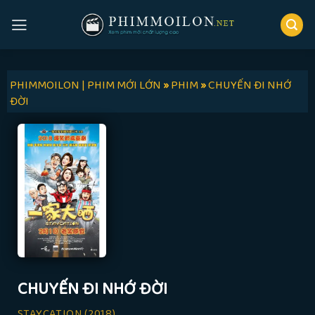
Skip
to
content
PHIMMOILON | PHIM MỚI LỚN
»
PHIM
»
CHUYẾN ĐI NHỚ
ĐỜI
CHUYẾN ĐI NHỚ ĐỜI
STAYCATION
(2018)