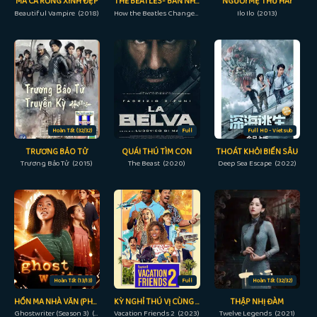
MA CÀ RỒNG XINH ĐẸP
THE BEATLES- BAN NHẠC THAY ĐỔI THẾ GIỚI
NGƯỜI MẸ THỨ HAI
Beautiful Vampire (2018)
How the Beatles Changed the World (2017)
Ilo Ilo (2013)
Hoàn Tất (32/32)
Full
Full HD - Vietsub
TRƯƠNG BẢO TỬ
QUÁI THÚ TÌM CON
THOÁT KHỎI BIỂN SÂU
Trương Bảo Tử (2015)
The Beast (2020)
Deep Sea Escape (2022)
Hoàn Tất (13/13)
Full
Hoàn Tất (32/32)
HỒN MA NHÀ VĂN (PHẦN 3)
KỲ NGHỈ THÚ VỊ CÙNG BẠN BÈ 2
THẬP NHỊ ĐÀM
Ghostwriter (Season 3) (2022)
Vacation Friends 2 (2023)
Twelve Legends (2021)