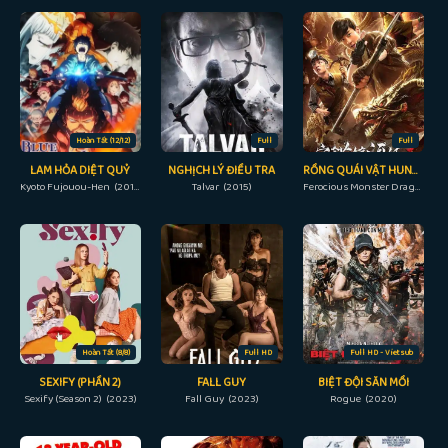
Hoàn Tất (12/12)
Full
Full
LAM HỎA DIỆT QUỶ
NGHỊCH LÝ ĐIỀU TRA
RỒNG QUÁI VẬT HUNG DỮ
Kyoto Fujouou-Hen (2017)
Talvar (2015)
Ferocious Monster Dragon (2019)
Hoàn Tất (8/8)
Full HD
Full HD - Vietsub
SEXIFY (PHẦN 2)
FALL GUY
BIỆT ĐỘI SĂN MỒI
Sexify (Season 2) (2023)
Fall Guy (2023)
Rogue (2020)