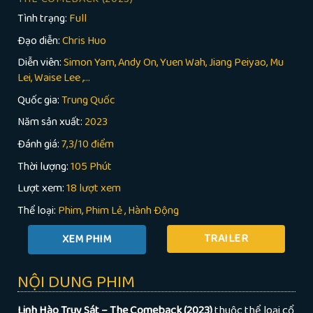
Tình trạng:
Full
Đạo diễn:
Chris Huo
Diễn viên:
Simon Yam, Andy On, Yuen Wah, Jiang Peiyao, Mu
Lei, Waise Lee ,...
Quốc gia:
Trung Quốc
Năm sản xuất:
2023
Đánh giá:
7,3/10 điểm
Thời lượng:
105 Phút
Lượt xem:
18 lượt xem
Thể loại:
Phim
Phim Lẻ
,
Hành Động
TRAILER
NỘI DUNG PHIM
Linh Hào Truy Sát – The Comeback (2023)
thuộc thể loại cổ