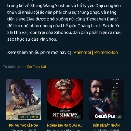
trang kể về Shang Wang Yinshou và hồ ly yêu Daji cùng liên
thủ với nhiều tội ác nên phải chịu sự trừng phạt. Và nàng
tiên Jiang Ziya được phái xuống núi cùng “Fengshen Bang”
để tìm chủ nhân chung của thế giới. Chàng trai Ji Fa (do Yu
Shi thủ vai), con trai của Xibohou, dần dần phát hiện ra màu
sắc thực sự của Yin Shou.
Xem thêm nhiều phim mới hay tại
Phimmoi | Phimmoilon
Từ khóa:
Linh Hào Truy Sát
.
Full HD - Vietsub
Full
Full
PHI VỤ TẮC KÈ HOA
NGHĨA ĐỊA MA QUÁI: HUYẾT THỐNG
BÚP BÊ SÁT NHÂN
Chameleon (2019)
Pet Sematary: Bloodlines (2023)
Child's Play (2019)