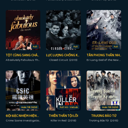
Full
Full
Full
TỘT CÙNG SANG CHẢNH
LỰC LƯỢNG CHỐNG KHỦNG BỐ
TÂN PHONG THẦN: NHỊ LANG THẦN
Absolutely Fabulous: The Movie (2016)
Closed Circuit (2013)
Er-Lang God of the New Legend of Deification (2023)
Hoàn Tất (32/32)
Full HD - Vietsub
Hoàn Tất (32/32)
ĐỘI ĐẶC NHIỆM HIỆN TRƯỜNG
THIÊN THẦN TỘI LỖI
TRƯƠNG BẢO TỬ
Crime Scene Investigation Center (2015)
Killer In Red (2018)
Trương Bảo Tử (2015)