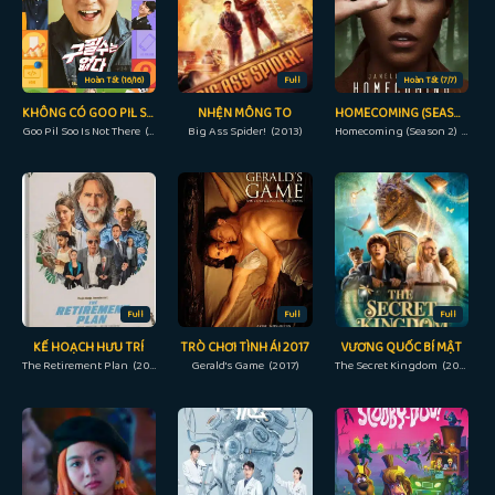
Hoàn Tất (16/16)
Full
Hoàn Tất (7/7)
KHÔNG CÓ GOO PIL SOO
NHỆN MÔNG TO
HOMECOMING (SEASON 2)
Goo Pil Soo Is Not There (2022)
Big Ass Spider! (2013)
Homecoming (Season 2) (2020)
Full
Full
Full
KẾ HOẠCH HƯU TRÍ
TRÒ CHƠI TÌNH ÁI 2017
VƯƠNG QUỐC BÍ MẬT
The Retirement Plan (2023)
Gerald's Game (2017)
The Secret Kingdom (2017)