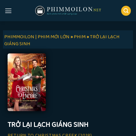
Skip
to
content
PHIMMOILON | PHIM MỚI LỚN
»
PHIM
»
TRỞ LẠI LẠCH
GIÁNG SINH
TRỞ LẠI LẠCH GIÁNG SINH
RETURN TO CHRISTMAS CREEK
(2018)