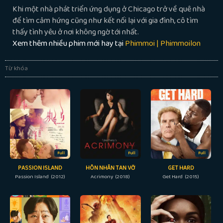
Khi một nhà phát triển ứng dụng ở Chicago trở về quê nhà
để tìm cảm hứng cũng như kết nối lại với gia đình, cô tìm
thấy tình yêu ở nơi không ngờ tới nhất.
Xem thêm nhiều phim mới hay tại
Phimmoi | Phimmoilon
Từ khóa
Full
Full
Full
PASSION ISLAND
HÔN NHÂN TAN VỠ
GET HARD
Passion Island (2012)
Acrimony (2018)
Get Hard (2015)