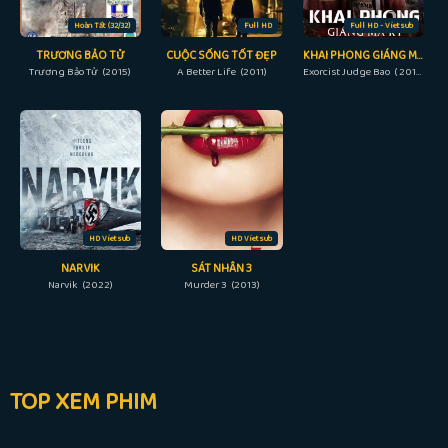
Hoàn Tất (32/32)
Full HD
Full HD - Vietsub
TRƯƠNG BẢO TỬ
CUỘC SỐNG TỐT ĐẸP
KHAI PHONG GIÁNG MA KÝ
Trương Bảo Tử (2015)
A Better Life (2011)
Exorcist Judge Bao ( 2019)
HD Vietsub
HD Vietsub
NARVIK
SÁT NHÂN 3
Narvik (2022)
Murder 3 (2013)
TOP XEM PHIM