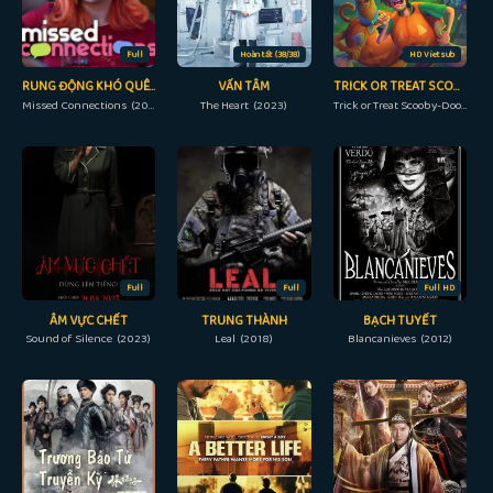
Full
Hoàn tất (38/38)
HD Vietsub
RUNG ĐỘNG KHÓ QUÊN
VẤN TÂM
TRICK OR TREAT SCOOBY-DOO!
Missed Connections (2023)
The Heart (2023)
Trick or Treat Scooby-Doo! (2022)
Full
Full
Full HD
ÂM VỰC CHẾT
TRUNG THÀNH
BẠCH TUYẾT
Sound of Silence (2023)
Leal (2018)
Blancanieves (2012)