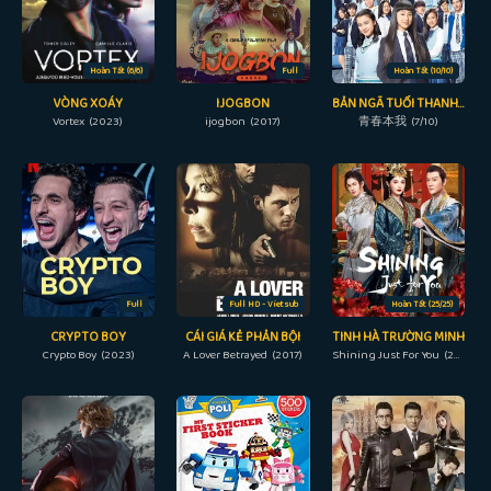
Hoàn Tất (6/6)
Full
Hoàn Tất (10/10)
VÒNG XOÁY
IJOGBON
BẢN NGÃ TUỔI THANH XUÂN
Vortex (2023)
ijogbon (2017)
青春本我 (7/10)
Full
Full HD - Vietsub
Hoàn Tất (25/25)
CRYPTO BOY
CÁI GIÁ KẺ PHẢN BỘI
TINH HÀ TRƯỜNG MINH
Crypto Boy (2023)
A Lover Betrayed (2017)
Shining Just For You (2022)