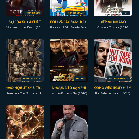
Hoàn Tất (6/6)
Hoàn Tất (24/24)
Full
VỢ CỦA KẺ ĐÃ CHẾT
POLI VÀ CÁC BẠN: HƯỚNG DẪN AN TOÀN
ĐIỆP VỤ MILANO
Woman of the Dead (2022)
Robocar POLI Safety Series (2011)
Mission Milano (2016)
Hoàn Tất (32/32)
Full HD
Full HD - Vietsub
ĐẠO MỘ BÚT KÝ 3: TRÙNG KHỞI – CỰC HẢI THÍNH LÔI
NHƯỢNG TỬ ĐẠN PHI
CÔNG VIỆC NGUY HIỂM
Reunion: The Sound of the Providence (2020)
Let the Bullets Fly (2010)
Not Safe for Work (2014)