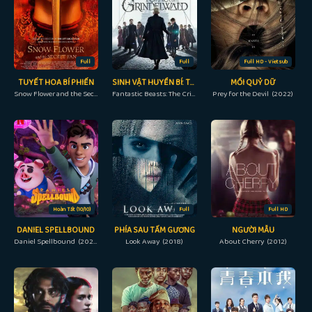
Full
Full
Full HD - Vietsub
TUYẾT HOA BÍ PHIẾN
SINH VẬT HUYỀN BÍ: TỘI ÁC CỦA GRINDELWALD
MỒI QUỶ DỮ
Snow Flower and the Secret Fan (2011)
Fantastic Beasts: The Crimes of Grindelwald (2018)
Prey for the Devil (2022)
Hoàn Tất (10/10)
Full
Full HD
DANIEL SPELLBOUND
PHÍA SAU TẤM GƯƠNG
NGƯỜI MẪU
Daniel Spellbound (2022)
Look Away (2018)
About Cherry (2012)