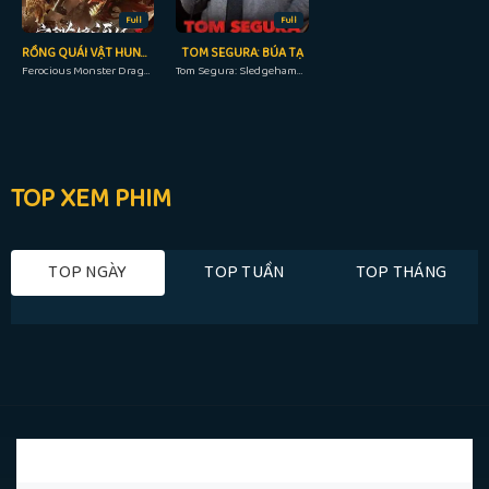
Full
Full
RỒNG QUÁI VẬT HUNG DỮ
TOM SEGURA: BÚA TẠ
Ferocious Monster Dragon (2019)
Tom Segura: Sledgehammer (2023)
TOP XEM PHIM
TOP NGÀY
TOP TUẦN
TOP THÁNG