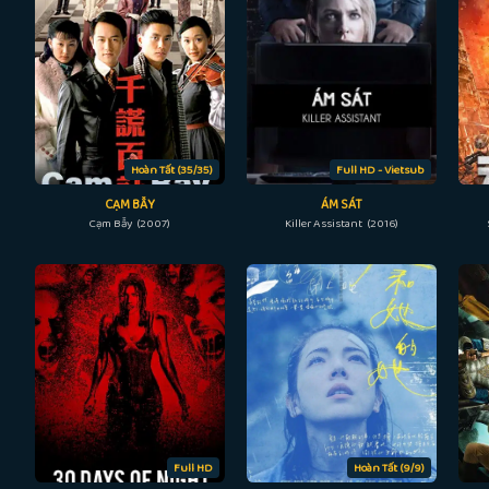
Hoàn Tất (35/35)
Full HD - Vietsub
CẠM BẪY
ÁM SÁT
Cạm Bẫy (2007)
Killer Assistant (2016)
Full HD
Hoàn Tất (9/9)