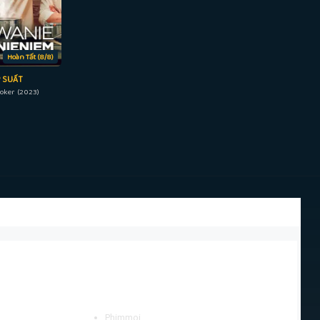
Hoàn Tất (8/8)
P SUẤT
oker (2023)