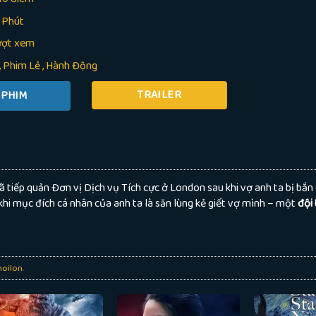
 Phút
ượt xem
Phim Lẻ
,
Hành Động
TRAILER
 tiếp quản Đơn vị Dịch vụ Tích cực ở London sau khi vợ anh ta bị bắn 
khi mục đích cá nhân của anh ta là săn lùng kẻ giết vợ mình – một
đội
oilon
.