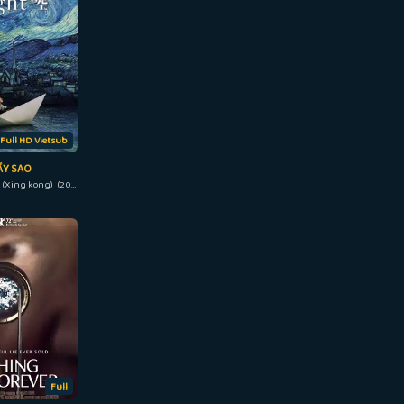
Full HD Vietsub
ẦY SAO
Starry Starry Night (Xing kong) (2011)
Full