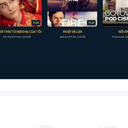
Full
Full
RỜI THÁI TỬ ĐIỆN HẠ CỦA TÔI
MUỐI VÀ LỬA
NỒI Á
Oh My Prince (2018)
Salt and Fire (2016)
Pressure Co