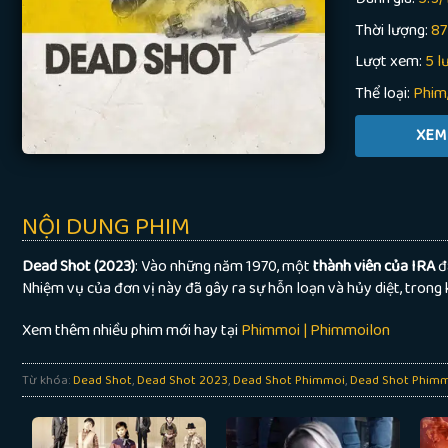
Thời lượng:
87
Lượt xem:
5 l
Thể loại:
Phim
NỘI DUNG PHIM
Dead Shot (2023)
: Vào những năm 1970, một
thành viên của IRA
đã
Nhiệm vụ của đơn vị này đã gây ra sự hỗn loạn và hủy diệt, trong 
Xem thêm nhiều phim mới hay tại
Phimmoi | Phimmoilon
Từ khóa:
Dead Shot
,
Dead Shot 2023
,
Dead Shot Phimmoi
,
Dead Shot Phimm