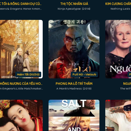
NGỤC TỐI & RỒNG: DANH DỰ CỦA KẺ TRỘM
THỊ TỘC NHẪN GIẢ
Dungeons & Dragons: Honor Among Thieves (2023)
Ninja Apocalypse (2014)
Nothing Lasts 
Hoàn Tất (30/30)
Full HD - Vietsub
F
TIỂU HỒNG NƯƠNG CỦA YÊU HOÀNG ĐẠI NHÂN
PHONG MA LỖ TRÍ THÂM
NGƯỜ
Demon Emperor's Little Matchmaker (2022)
A Monk's Madness (2019)
The Wif