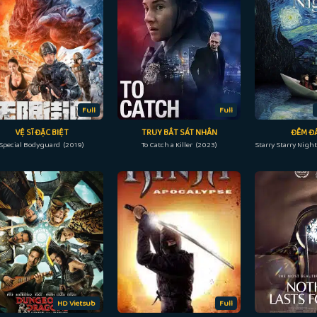
Full
Full
VỆ SĨ ĐẶC BIỆT
TRUY BẮT SÁT NHÂN
ĐÊM Đ
Special Bodyguard (2019)
To Catch a Killer (2023)
HD Vietsub
Full