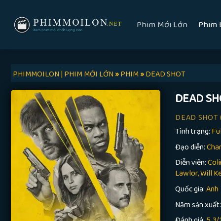
Skip
to
Phim Mới Lớn
Phim 
content
PHIMMOILON | PHIM MỚI LỚN
»
PHIM
»
DEAD SHOT
DEAD SH
DEAD SHOT
Tình trạng:
Fu
Đạo diễn:
Char
Diễn viên:
Col
Lawlor, Will K
Quốc gia:
Anh
Năm sản xuất
Đánh giá:
5.3/