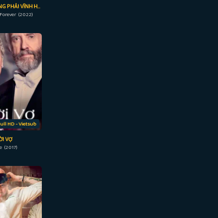
KIM CƯƠNG CHẲNG PHẢI VĨNH HẰNG
Forever (2022)
ull HD - Vietsub
I VỢ
e (2017)