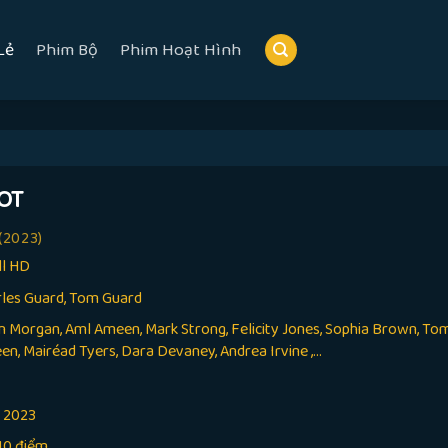
Lẻ
Phim Bộ
Phim Hoạt Hình
OT
(2023)
ll HD
les Guard, Tom Guard
in Morgan, Aml Ameen, Mark Strong, Felicity Jones, Sophia Brown, T
een, Mairéad Tyers, Dara Devaney, Andrea Irvine ,...
:
2023
10 điểm