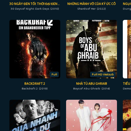
30 NGÀY ĐEN TỐI: THỜI ĐẠI ĐEN TỐI
NHỮNG MẢNH VỠ CỦA KÝ ỨC CÔ
30 Days of Night: Dark Days (2010)
Shards of Her (2022)
Full
Full HD Vietsub
BACKDRAFT 2
NHÀ TÙ ABU GHRAIB
Backdraft 2 (2019)
Boys of Abu Ghraib (2014)