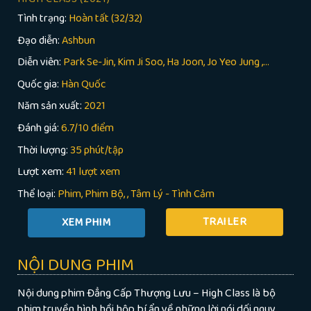
Tình trạng:
Hoàn tất (32/32)
Đạo diễn:
Ashbun
Diễn viên:
Park Se-Jin, Kim Ji Soo, Ha Joon, Jo Yeo Jung ,...
Quốc gia:
Hàn Quốc
Năm sản xuất:
2021
Đánh giá:
6.7/10 điểm
Thời lượng:
35 phút/tập
Lượt xem:
41 lượt xem
Thể loại:
Phim
Phim Bộ
,
Tâm Lý - Tình Cảm
TRAILER
NỘI DUNG PHIM
Nội dung phim Đẳng Cấp Thượng Lưu – High Class là bộ
phim truyền hình hồi hộp bí ẩn về những lời nói dối nguy