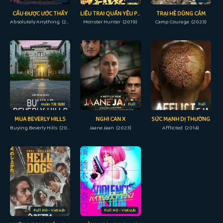
CẦU ĐƯỢC ƯỚC THẤY
LIÊU TRAI QUẦN YÊU PHỔ
TRẠI HÈ DŨNG CẢM
Absolutely Anything (2015)
Monster Hunter (2019)
Camp Courage (2023)
Hoàn Tất (8/8)
Full
Full
MUA BEVERLY HILLS
NGHI CAN X
SỨC MẠNH DỊ THƯỜNG
Buying Beverly Hills (2022)
Jaane Jaan (2023)
Afflicted (2014)
Full HD - Vietsub
Full HD - Vietsub