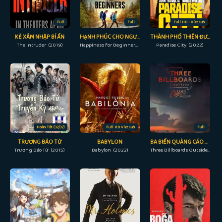
Full
Full
Full HD - Vietsub
KẺ XÂM NHẬP BÍ ẨN
HẠNH PHÚC CHO NGƯỜI MỚI BẮT ĐẦU
THÀNH PHỐ THIÊN ĐƯỜNG
The Intruder (2019)
Happiness for Beginners (2023)
Paradise City (2022)
Hoàn Tất (32/32)
Full HD Vietsub
Full
TRƯƠNG BẢO TỬ
BABYLON
BA BIỂN QUẢNG CÁO NGOÀI TRỜI Ở MISSOURI
Trương Bảo Tử (2015)
Babylon (2022)
Three Billboards Outside Ebbing, Missouri (2017)