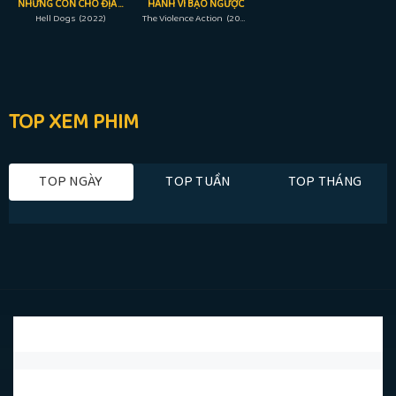
NHỮNG CON CHÓ ĐỊA NGỤC
HÀNH VI BẠO NGƯỢC
Hell Dogs (2022)
The Violence Action (2022)
TOP XEM PHIM
TOP NGÀY
TOP TUẦN
TOP THÁNG