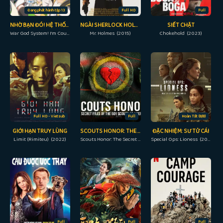
Đang phát hành tập 13
Full HD
Full
NHỜ BẠN ĐÓ! HỆ THỐNG CHIẾN THẦN
NGÀI SHERLOCK HOLMES
SIẾT CHẶT
War God System! I’m Counting On You! (2022)
Mr. Holmes (2015)
Chokehold (2023)
Full HD - Vietsub
Full
Hoàn Tất (8/8)
GIỚI HẠN TRUY LÙNG
SCOUTS HONOR: THE SECRET FILES OF THE BOY SCOUTS OF AMERICA
ĐẶC NHIỆM: SƯ TỬ CÁI
Limit (Rimiteu) (2022)
Scouts Honor: The Secret Files of the Boy Scouts of America (2023)
Special Ops: Lioness (2023)
Full
Full
Full