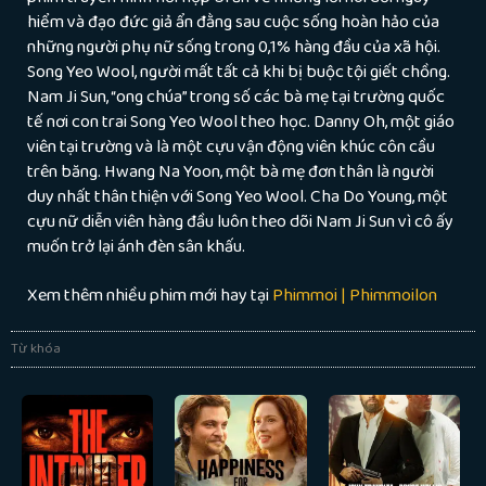
hiểm và đạo đức giả ẩn đằng sau cuộc sống hoàn hảo của
những người phụ nữ sống trong 0,1% hàng đầu của xã hội.
Song Yeo Wool, người mất tất cả khi bị buộc tội giết chồng.
Nam Ji Sun, “ong chúa” trong số các bà mẹ tại trường quốc
tế nơi con trai Song Yeo Wool theo học. Danny Oh, một giáo
viên tại trường và là một cựu vận động viên khúc côn cầu
trên băng. Hwang Na Yoon, một bà mẹ đơn thân là người
duy nhất thân thiện với Song Yeo Wool. Cha Do Young, một
cựu nữ diễn viên hàng đầu luôn theo dõi Nam Ji Sun vì cô ấy
muốn trở lại ánh đèn sân khấu.
Xem thêm nhiều phim mới hay tại
Phimmoi | Phimmoilon
Từ khóa