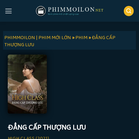
Skip
to
content
PHIMMOILON | PHIM MỚI LỚN
»
PHIM
»
ĐẲNG CẤP
THƯỢNG LƯU
ĐẲNG CẤP THƯỢNG LƯU
HIGH CLASS
(2021)