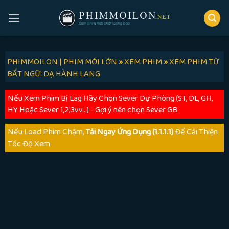
Skip
to
content
PHIMMOILON | PHIM MỚI LỚN
»
XEM PHIM
»
XEM PHIM TỬ
BẤT NGỮ: DẠ HÀNH LANG
Nếu Xem Phim Bị Lag Hãy Chọn Sever Dự Phòng (ST, DL, GH,
HY Hoặc Sever 1,2,3vv...) - Gợi ý nên chọn Sever GB
Nếu Load Phim Chậm,
Tải Ngay Ứng Dụng (1.1.1.1)
Để Cải Thiện
Tốc Độ Xem