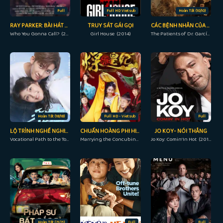
Full
Full HD Vietsub
Hoàn Tất (10/10)
RAY PARKER: BÀI HÁT CỦA BIỆT ĐỘI SĂN MA
TRUY SÁT GÁI GỌI
CÁC BỆNH NHÂN CỦA BÁC SĨ GARCÍA
Who You Gonna Call? (2022)
Girl House (2014)
The Patients of Dr. García (2023)
Hoàn Tất (18/18)
Full HD - Vietsub
Full
LỘ TRÌNH NGHỀ NGHIỆP ĐẾN ĐỈNH CAO
CHUẨN HOÀNG PHI HIGHT LÊN NÀO
JO KOY- NÓI THẲNG
Vocational Path to the Top (2022)
Marrying the Concubines-to-be (2018)
Jo Koy: Comin’ In Hot (2019)
Hoàn Tất (21/21)
Full
Full