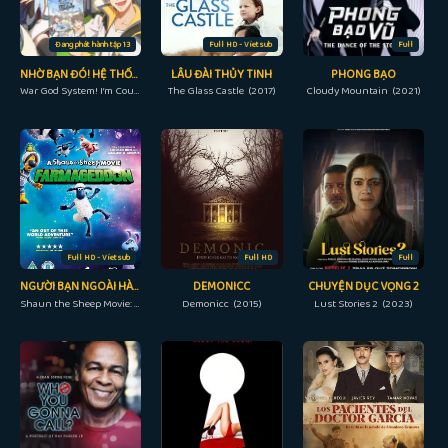
Đang phát hành tập 13
Full HD - Vietsub
Full
NHỜ BẠN ĐÓ! HỆ THỐNG CHIẾN THẦN
LÂU ĐÀI THỦY TINH
PHONG BẠO
War God System! I’m Counting On You! (2022)
The Glass Castle (2017)
Cloudy Mountain (2021)
Full HD - Vietsub
Full HD
Full
NGƯỜI BẠN NGOÀI HÀNH TINH
DEMONICC
CHUYỆN DỤC VỌNG 2
Shaun the Sheep Movie: Farmageddon (2019)
Demonicc (2015)
Lust Stories 2 (2023)