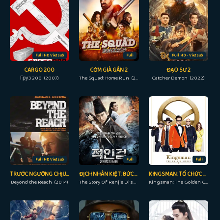
Full HD Vietsub
Full
Full HD - Vietsub
CARGO 200
CỚM GIÀ GÂN 2
ĐẠO SƯ 2
Груз 200 (2007)
The Squad: Home Run (2023)
Catcher Demon (2022)
Full HD Vietsub
Full
Full
TRƯỚC NGƯỠNG CHỊU ĐỰNG
ĐỊCH NHÂN KIỆT: BỨC TRANH LUÂN HỒI
KINGSMAN: TỔ CHỨC HOÀNG KIM
Beyond the Reach (2014)
The Story Of Renjie Di's Rebirth Picture (2018)
Kingsman: The Golden Circle (2017)