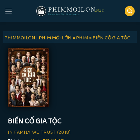
Skip
to
content
PHIMMOILON | PHIM MỚI LỚN
»
PHIM
»
BIẾN CỐ GIA TỘC
BIẾN CỐ GIA TỘC
IN FAMILY WE TRUST
(2018)