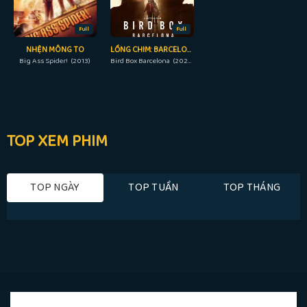
Full
Full
NHỆN MÔNG TO
LỒNG CHIM: BARCELONA
Big Ass Spider! (2013)
Bird Box Barcelona (2023)
TOP XEM PHIM
TOP NGÀY
TOP TUẦN
TOP THÁNG