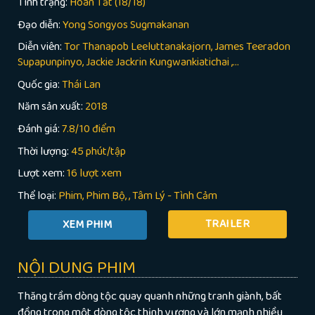
Tình trạng:
Hoàn Tất (18/18)
Đạo diễn:
Yong Songyos Sugmakanan
Diễn viên:
Tor Thanapob Leeluttanakajorn, James Teeradon
Supapunpinyo, Jackie Jackrin Kungwankiatichai ,...
Quốc gia:
Thái Lan
Năm sản xuất:
2018
Đánh giá:
7.8/10 điểm
Thời lượng:
45 phút/tập
Lượt xem:
16 lượt xem
Thể loại:
Phim
Phim Bộ
,
Tâm Lý - Tình Cảm
TRAILER
NỘI DUNG PHIM
Thăng trầm dòng tộc quay quanh những tranh giành, bất
đồng trong một dòng tộc thịnh vượng và lớn mạnh nhiều