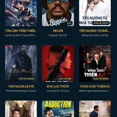
Full
Full
Hoàn tất (23/23)
TẦN LĨNH TRẤN THIÊN QUAN
REGGIE
TIỂU NƯƠNG TỬ NHÀ TƯỚNG QUÂN
Qinling Town Tiancoffins (2023)
Reggie (2023)
General's Lady (2020)
Full HD VietSub
Hoàn Tất (8/8)
Hoàn Tất (30/30)
THE PALE BLUE EYE
KHO LƯU TRỮ 81
VÒNG XOÁY THIỆN ÁC
The Pale Blue Eye (2022)
Archive 81 (2022)
Black Heart White Soul (2014)