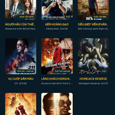
Hoàn Tất (15/15)
Full
Hoàn Tất (8/8)
NGƯỜI HẦU CỦA THIẾU GIA MÙ
ĐÊM HOÀNG ĐẠO
SIÊU ĐIỆP VIÊN (PHẦN 2)
Romance with Blind Master (2023)
Abduction (2019)
Tom Clancys Jack Ryan (Season 2) (2022)
Full HD - Vietsub
Full HD Vietsub
Full
VỤ CƯỚP ĐẪM MÁU
LÃNG KHÁCH KENSHIN 2: ĐẠI HỎA KYOTO
HOMEJACK REVERSE
211 (2018)
Rurouni Kenshin Part II: Kyoto Inferno (2014)
Homejack Reverse (2017)