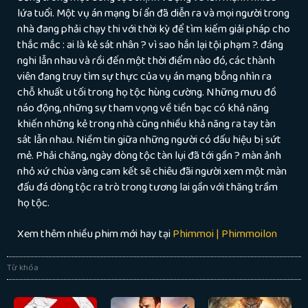
lứa tuổi. Một vụ án mạng bí ẩn đã diễn ra và mọi người trong
nhà đang phải chạy thi với thời kỳ để tìm kiếm giải pháp cho
thắc mắc : ai là kẻ sát nhân ? vì sao hắn lại tội phạm ?. đáng
nghi lẫn nhau và rồi đến một thời điểm nào đó, các thành
viên đang truy tìm sự thực của vụ án mạng bỗng nhìn ra
chỗ khuất u tối trong họ tộc hùng cường. Những mưu đồ
náo động, những sự tham vọng về tiền bạc có khả năng
khiến những kẻ trong nhà cũng nhiều khả năng ra tay tàn
sát lẫn nhau. Niềm tin giữa những người có dấu hiệu bị sứt
mẻ. Phải chăng, ngày dòng tộc tàn lụi đã tới gần ? màn ảnh
nhỏ xứ chùa vàng cam kết sẽ chiêu đãi người xem một màn
đấu đá dòng tộc ra trò trong tương lai gần với thăng trầm
họ tộc.
Xem thêm nhiều phim mới hay tại
Phimmoi | Phimmoilon
Từ khóa