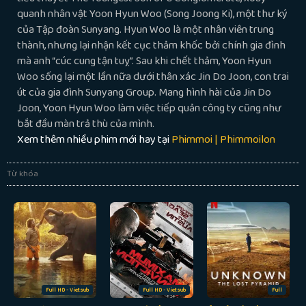
quanh nhân vật Yoon Hyun Woo (Song Joong Ki), một thư ký
của Tập đoàn Sunyang. Hyun Woo là một nhân viên trung
thành, nhưng lại nhận kết cục thảm khốc bởi chính gia đình
mà anh “cúc cung tận tuỵ”. Sau khi chết thảm, Yoon Hyun
Woo sống lại một lần nữa dưới thân xác Jin Do Joon, con trai
út của gia đình Sunyang Group. Mang hình hài của Jin Do
Joon, Yoon Hyun Woo làm việc tiếp quản công ty cũng như
bắt đầu màn trả thù của mình.
Xem thêm nhiều phim mới hay tại
Phimmoi | Phimmoilon
Từ khóa
Full HD - Vietsub
Full HD - Vietsub
Full