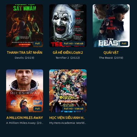
Full
Full HD - Vietsub
Full
THANH TRA SÁT NHÂN
GÃ HỀ ĐIÊN LOẠN 2
QUÁI VẬT
Devils (2023)
Terrifier 2 (2022)
The Beast (2019)
Full
Full HD - Vietsub
A MILLION MILES AWAY
HỌC VIỆN SIÊU ANH HÙNG: NHIỆM VỤ GIẢI CỨU THẾ GIỚI
A Million Miles Away (2023)
My Hero Academia: World Heroes' Mission (2021)