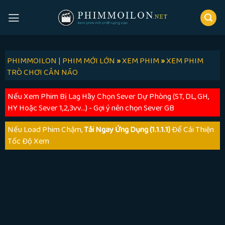
Skip
to
content
PHIMMOILON | PHIM MỚI LỚN
»
XEM PHIM
»
XEM PHIM
TRÒ CHƠI CÂN NÃO
Nếu Xem Phim Bị Lag Hãy Chọn Sever Dự Phòng (ST, DL, GH,
HY Hoặc Sever 1,2,3vv...) - Gợi ý nên chọn Sever GB
Nếu Load Phim Chậm,
Tải Ngay Ứng Dụng (1.1.1.1)
Để Cải Thiện
Tốc Độ Xem