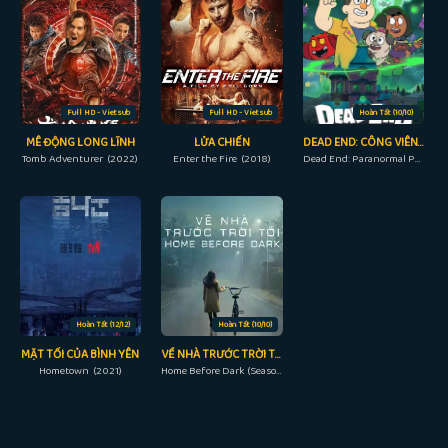
Full HD - Vietsub
Full HD - Vietsub
Hoàn Tất (10/10)
MÊ ĐỘNG LONG LĨNH
LỬA CHIẾN
DEAD END: CÔNG VIÊN MA QUÁI (PHẦN 2)
Tomb Adventurer (2022)
Enter the Fire (2018)
Dead End: Paranormal Park (Season 2) (2022)
Hoàn Tất (12/12)
Hoàn Tất (10/10)
MẶT TỐI CỦA BÌNH YÊN
VỀ NHÀ TRƯỚC TRỜI TỐI (PHẦN 1)
Hometown (2021)
Home Before Dark (Season 1) (2020)