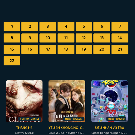
1
2
3
4
5
6
7
8
9
10
11
12
13
14
15
16
17
18
19
20
21
22
Full HD - Vietsub
Hoàn Tất (20/20)
Hoàn Tất (13/13)
THẰNG HỀ
YÊU EM KHÔNG NÓI CŨNG HIỂU
SIÊU NHÂN VŨ TRỤ
Clown (2014)
Love You Self-evident (2023)
Space Ranger Roger (2017)