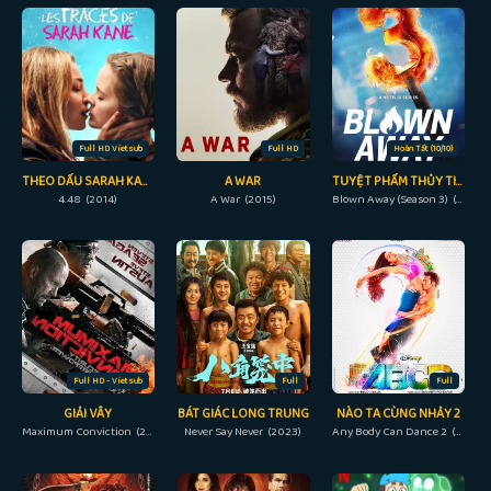
Full HD Vietsub
Full HD
Hoàn Tất (10/10)
THEO DẤU SARAH KANE
A WAR
TUYỆT PHẨM THỦY TINH (PHẦN 3)
4.48 (2014)
A War (2015)
Blown Away (Season 3) (2022)
Full HD - Vietsub
Full
Full
GIẢI VÂY
BÁT GIÁC LONG TRUNG
NÀO TA CÙNG NHẢY 2
Maximum Conviction (2012)
Never Say Never (2023)
Any Body Can Dance 2 (2015)