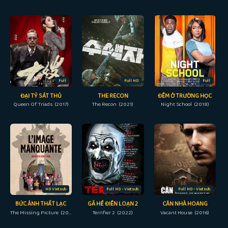
Full
Full HD
Full
ĐẠI TỶ SÁT THỦ
THE RECON
ĐÊM Ở TRƯỜNG HỌC
Queen Of Triads (2017)
The Recon (2021)
Night School (2018)
HD Vietsub
Full HD - Vietsub
Full HD - Vietsub
BỨC ẢNH THẤT LẠC
GÃ HỀ ĐIÊN LOẠN 2
CĂN NHÀ HOANG
The Missing Picture (2013)
Terrifier 2 (2022)
Vacant House (2016)