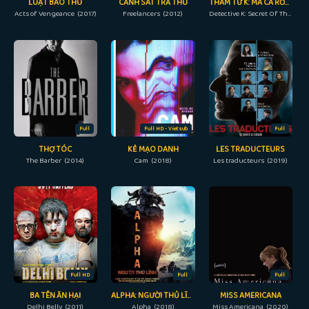
LUẬT BÁO THÙ
CẢNH SÁT TRẢ THÙ
THÁM TỬ K: MA CÀ RỒNG BÁO THÙ
Acts of Vengeance (2017)
Freelancers (2012)
Detective K: Secret Of The Living Dead (2018)
Full
Full HD - Vietsub
Full
THỢ TÓC
KẺ MẠO DANH
LES TRADUCTEURS
The Barber (2014)
Cam (2018)
Les traducteurs (2019)
Full HD
Full
Full
BA TÊN ĂN HẠI
ALPHA: NGƯỜI THỦ LĨNH
MISS AMERICANA
Delhi Belly (2011)
Alpha (2018)
Miss Americana (2020)