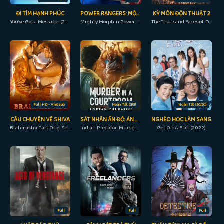
ĐI TÌM HẠNH PHÚC
POWER RANGERS: MỘT LẦN VÀ MÃI MÃI
KỲ MÔN ĐỘN THUẬT 2
You‘ve Got a Message (2022)
Mighty Morphin Power Rangers: Once & Always (2023)
The Thousand Faces of Dunshu 2 (2023)
Full HD - Vietsub
Hoàn Tất (3/3)
Hoàn Tất (20/20)
CÂU CHUYỆN VỀ SHIVA
SÁT NHÂN ẤN ĐỘ: ÁN MẠNG TRONG PHÒNG XỬ ÁN
NGHÈO HỌC LÀM SANG
Brahmāstra Part One: Shiva (2022)
Indian Predator: Murder in a Courtroom (2022)
Get On A Flat (2022)
Full
Full
Full