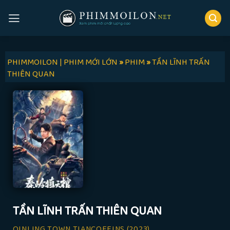
Skip
to
content
PHIMMOILON | PHIM MỚI LỚN
»
PHIM
»
TẦN LĨNH TRẤN
THIÊN QUAN
TẦN LĨNH TRẤN THIÊN QUAN
QINLING TOWN TIANCOFFINS
(2023)