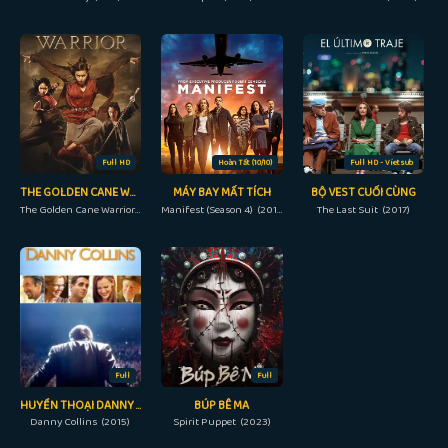
Full HD
Hoàn Tất (10/10)
Full HD - Vietsub
THE GOLDEN CANE WARRIOR
MÁY BAY MẤT TÍCH
BỘ VEST CUỐI CÙNG
The Golden Cane Warrior (2014)
Manifest (Season 4) (2018)
The Last Suit (2017)
Full
Full
HUYỀN THOẠI DANNY COLLINS
BÚP BÊ MA
Danny Collins (2015)
Spirit Puppet (2023)