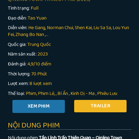
Tình trạng:
Full
Đạo diễn:
Tao Yuan
Diễn viên:
He Gang, Norman Chui, Shen Kai, Liu Sa Sa, Lou Yun
Fei, Zhang Bo Nan ,...
Quốc gia:
Trung Quốc
Năm sản xuất:
2023
Đánh giá:
4,9/10 điểm
Thời lượng:
70 Phút
Lượt xem:
8 lượt xem
Thể loại:
Phim
Phim Lẻ
,
Bí Ẩn
,
Kinh Dị - Ma
,
Phiêu Lưu
TRAILER
NỘI DUNG PHIM
Nội dung phim
Tần Lĩnh Trấn Thiên Quan – Qinling Town