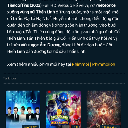
Tiancoffins (2023)
Full HD Vietsub kể về vụ rơi
meteorite
xuống vùng núi Thần Lĩnh
ở Trung Quốc, mở ra một ngôi mộ
cổ bí ẩn. Đại tá Hạ Nhất Huyền nhanh chóng điều động đội
quân đến chiếm đóng và phong tỏa hiện trường. Vào buổi
tối muộn, Tần Thiên cùng đồng đội xông vào nhà gia đình Cối
Hiển Linh, Tần Thiên bắt giữ Cối Hiển Linh để truy hỏi về vị
trí nửa
viên ngọc Âm Dương
, đồng thời đe dọa buộc Cối
Hiển Linh dẫn đường tới hố sâu Thần Lĩnh.
Xem thêm nhiều phim mới hay tại
Phimmoi | Phimmoilon
Từ khóa
Hoàn Tất (7/7)
Full
Full HD Vietsub