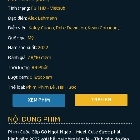
Tình trạng:
Full HD - Vietsub
Đạo diễn:
Alex Lehmann
Diễn viên:
Kaley Cuoco, Pete Davidson, Kevin Corrigan ,...
Quốc gia:
Mỹ
Năm sản xuất:
2022
Đánh giá:
7.8/10 điểm
Thời lượng:
89 Phút
Lượt xem:
6 lượt xem
Thể loại:
Phim
Phim Lẻ
,
Hài Hước
TRAILER
NỘI DUNG PHIM
Phim Cuộc Gặp Gỡ Ngọt Ngào – Meet Cute được phát
hành năm 2022 với thể loại phim tâm lý – Tình cảm do đạo