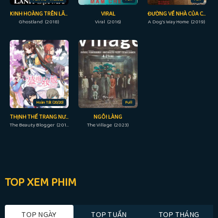
KINH HOÀNG TRÊN LÃNH ĐỊA MA
VIRAL
ĐƯỜNG VỀ NHÀ CỦA CÚN CON
Ghostland (2018)
Viral (2016)
A Dog's Way Home (2019)
Hoàn Tất (20/20)
Full
THỊNH THẾ TRANG NƯƠNG
NGÔI LÀNG
The Beauty Blogger (2018)
The Village (2023)
TOP XEM PHIM
TOP NGÀY
TOP TUẦN
TOP THÁNG