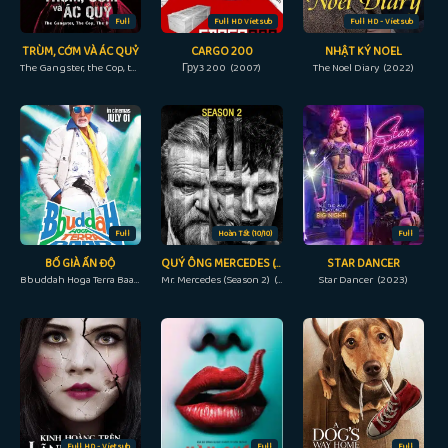
Full
Full HD Vietsub
Full HD - Vietsub
TRÙM, CỚM VÀ ÁC QUỶ
CARGO 200
NHẬT KÝ NOEL
The Gangster, the Cop, the Devil (2019)
Груз 200 (2007)
The Noel Diary (2022)
Full
Hoàn Tất (10/10)
Full
BỐ GIÀ ẤN ĐỘ
QUÝ ÔNG MERCEDES (PHẦN 2)
STAR DANCER
Bbuddah Hoga Terra Baap (2011)
Mr. Mercedes (Season 2) (2018)
Star Dancer (2023)
Full HD - Vietsub
Full
Full