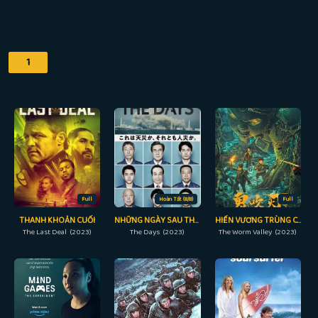
1
Full
Hoàn Tất (8/8)
Full
THANH KHOẢN CUỐI
NHỮNG NGÀY SAU THẢM HỌA
HIẾN VƯƠNG TRÙNG CỐC
The Last Deal (2023)
The Days (2023)
The Worm Valley (2023)