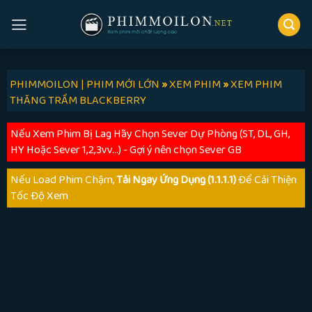
Skip
to
content
PHIMMOILON | PHIM MỚI LỚN
»
XEM PHIM
»
XEM PHIM
THĂNG TRẦM BLACKBERRY
Nếu Xem Phim Bị Lag Hãy Chọn Sever Dự Phòng (ST, DL, GH,
HY Hoặc Sever 1,2,3vv...) - Gợi ý nên chọn Sever GB
Nếu Load Phim Chậm,
Tải Ngay Ứng Dụng (1.1.1.1)
Để Cải Thiện
Tốc Độ Xem