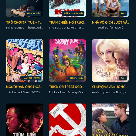
HD Vietsub
Full HD - Vietsub
Full
TRÒ CHƠI TRÍ TUỆ – THỬ NGHIỆM
TRẬN CHIẾN HỒ TRƯỜNG TÂN
NHÀ VÔ ĐỊCH LƯỚT VÁN
Mind Games - The Experiment (2023)
The Battle at Lake Changjin (2021)
Soul Surfer (2011)
Hoàn Tất (20/20)
HD Vietsub
Full
NGƯỜI ĐÀN ÔNG HOÀN HẢO
TRICK OR TREAT SCOOBY-DOO!
CHUYỆN AVA KHÔNG THỂ LÀM
A Perfect Man (2022)
Trick or Treat Scooby-Doo! (2022)
Ava's Impossible Things (2016)