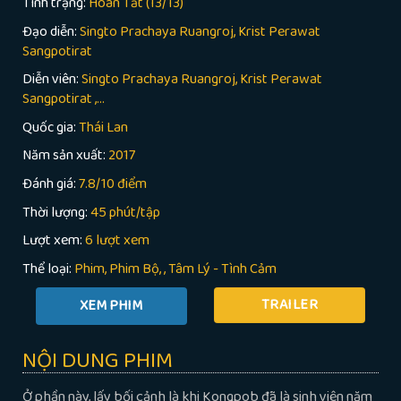
Tình trạng:
Hoàn Tất (13/13)
Đạo diễn:
Singto Prachaya Ruangroj, Krist Perawat
Sangpotirat
Diễn viên:
Singto Prachaya Ruangroj, Krist Perawat
Sangpotirat ,...
Quốc gia:
Thái Lan
Năm sản xuất:
2017
Đánh giá:
7.8/10 điểm
Thời lượng:
45 phút/tập
Lượt xem:
6 lượt xem
Thể loại:
Phim
Phim Bộ
,
Tâm Lý - Tình Cảm
TRAILER
NỘI DUNG PHIM
Ở phần này, lấy bối cảnh là khi Kongpob đã là sinh viên năm