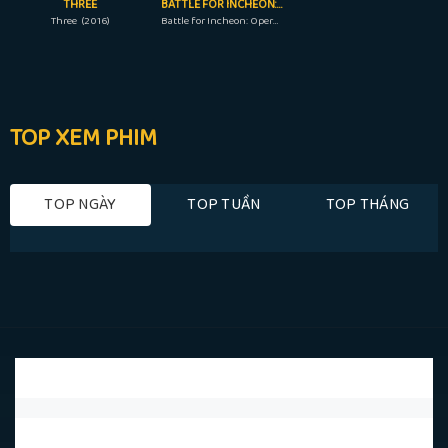
THREE
BATTLE FOR INCHEON: OPERATION CHROMITE
Three (2016)
Battle for Incheon: Operation Chromite (2016)
TOP XEM PHIM
TOP NGÀY
TOP TUẦN
TOP THÁNG